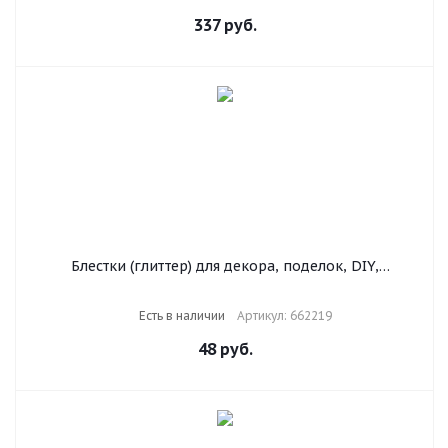
337
руб.
Блестки (глиттер) для декора, поделок, DIY,
творчества, оформления, ОСТРОВ СОКРОВИЩ, НЕОН,
7 грамм, ассорти, в дисплее, 662219
Есть в наличии
Артикул: 662219
48
руб.