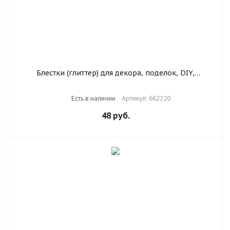
Блестки (глиттер) для декора, поделок, DIY,
творчества, оформления, ОСТРОВ СОКРОВИЩ,
МЕТАЛЛИК, 7 грамм, ассорти, в дисплее, 662220
Есть в наличии
Артикул: 662220
48
руб.