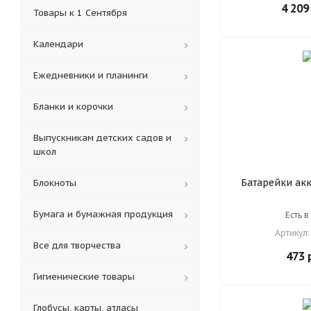
4 209
Товары к 1 Сентября
Календари
Ежедневники и планинги
Бланки и корочки
Выпускникам детских садов и
школ
Батарейки ак
Блокноты
Ni-Mh пал
КОМПЛЕКТ 2 ш
Бумага и бумажная продукция
Есть в
2100 mAh, SO
Артикул:
Все для творчества
473
р
Гигиенические товары
Глобусы, карты, атласы