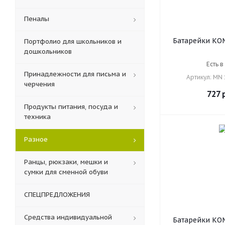
Пеналы
Батарейки КОМ
Портфолио для школьников и
DURACELL Bas
дошкольников
AA (LR6, 15А),
Есть в
пальчиковые,
Принадлежности для письма и
Артикул: MN 
LR
черчения
727
р
Продукты питания, посуда и
техника
Разное
Ранцы, рюкзаки, мешки и
сумки для сменной обуви
СПЕЦПРЕДЛОЖЕНИЯ
Средства индивидуальной
Батарейки КОМ