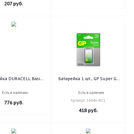
207
руб.
йка DURACELL Basic
Батарейка 1 шт., GP Super G-
АЛ, 6LR61 (КРОНА),
Tech, Крона (6LR61, 6LF22,
иновая, 1 шт., 9 В,
1604A), алкалиновая,
Есть в наличии
Есть в наличии
блистер
блистер, 1604A-5CR1, 1604A-
Артикул: 1604A-BC1
776
руб.
BC1
418
руб.