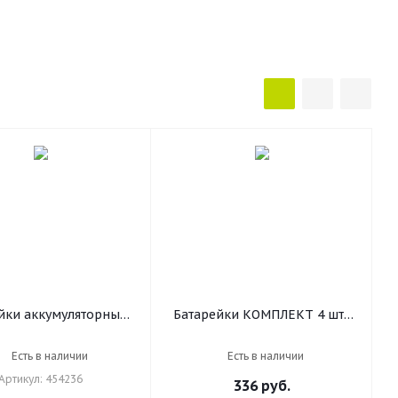
йки аккумуляторные
Батарейки КОМПЛЕКТ 4 шт.,
Mh мизинчиковые
GP Super G-Tech, AAA (LR03,
Т 2 шт., AAA (HR03)
24А), алкалиновые,
Есть в наличии
Есть в наличии
Ah, SONNEN, 454236
мизинчиковые, блистер, 24A-
Артикул: 454236
336
руб.
2