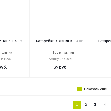
ПЛЕКТ 4 шт.,
Батарейки КОМПЛЕКТ 4 шт.,
Батаре
Alkaline, AAA
SONNEN, AAA (R03, 24А),
SONNEN
алкалиновые,
солевые, мизинчиковые, в
13А
 наличии
Есть в наличии
 в блистере,
пленке, 451098
б
 451096
Артикул: 451098
096
уб.
39
руб.
Показать еще
1
2
3
4