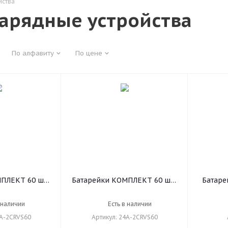
йства
зарядные устройства
По алфавиту
По цене
ПЛЕКТ 60 шт.,
Батарейки КОМПЛЕКТ 60 шт.,
Батаре
ch, AA (LR6,
GP Super G-Tech, AAA (LR03,
Ni-
алиновые,
24А), алкалиновые,
КОМПЛЕК
 наличии
Есть в наличии
 15A-2CRVS60
мизинчиковые, 24A-2CRVS60
650 m
5A-2CRVS60
Артикул: 24A-2CRVS60