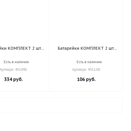
йки КОМПЛЕКТ 2 шт,
Батарейки КОМПЛЕКТ 2 шт,
 Alkaline, D (LR20,
SONNEN, D (R20), солевые, в
), алкалиновые, в
пленке, 451100
Есть в наличии
Есть в наличии
листере, 451091
Артикул: 451091
Артикул: 451100
334
руб.
106
руб.