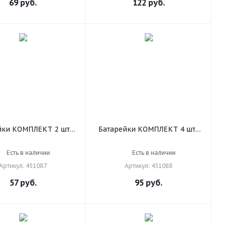
69
руб.
122
руб.
йки КОМПЛЕКТ 2 шт.,
Батарейки КОМПЛЕКТ 4 шт.,
Alkaline, AAA (LR03,
SONNEN Alkaline, AAA (LR03,
А), алкалиновые,
24А), алкалиновые,
Есть в наличии
Есть в наличии
чиковые, блистер,
мизинчиковые, в блистере,
Артикул: 451087
Артикул: 451088
451087
451088
57
руб.
95
руб.