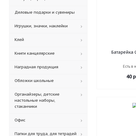
Деловые подарки и сувениры
Игрушки, значки, наклейки
Клей
Батарейка G
Книги канцелярские
(отрывной бло
LR44), алкали
Есть в 
Наградная продукция
блистер, A
40
р
Обложки школьные
Органайзеры, детские
настольные наборы,
стаканчики
Офис
Папки для труда, для тетрадей