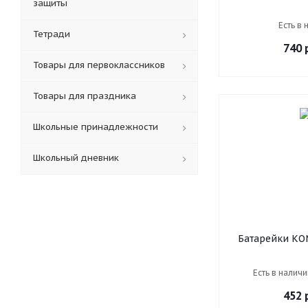
защиты
DURACELL Basi
(LR14, 14А), 
Есть в 
Тетради
блис
740
р
Товары для первоклассников
Товары для праздника
Школьные принадлежности
Школьный дневник
Батарейки КО
PANASONIC D
солевые, в п
Есть в наличи
452
р