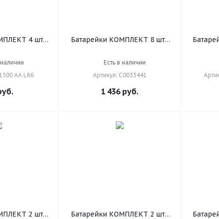
ПЛЕКТ 4 шт.,
Батарейки КОМПЛЕКТ 8 шт.,
Батаре
ic ОРИГИНАЛ,
DURACELL Basic ОРИГИНАЛ,
DURACE
 алкалиновые,
AA (LR6, 15А), алкалиновые,
A
 наличии
Есть в наличии
 MN 1500 АА
пальчиковые, C0033441
1500 АА LR6
Артикул: C0033441
Арти
6
мизинч
уб.
1 436
руб.
ПЛЕКТ 2 шт.,
Батарейки КОМПЛЕКТ 2 шт.,
Батаре