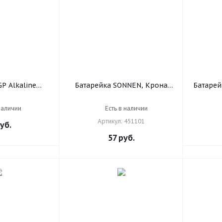
P Alkaline
Батарейка SONNEN, Крона
Батарей
к), A76 (G13,
(6R61, 6F22, 1604), солевая, 1
DURACE
новая, 1 шт.,
шт., в пленке, 451101
AA (LR6
наличии
Есть в наличии
76FRA-2C10
Артикул: 451101
уб.
57
руб.