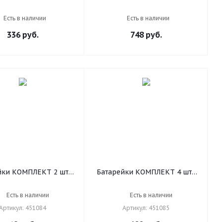
er G-Tech, AA (LR6,
GP Super G-Tech, D (LR20,
А), алкалиновые,
13А), алкалиновые, блистер,
Есть в наличии
Есть в наличии
ковые, блистер, 15A-
13A-2CR2
336
руб.
748
руб.
2CR4
йки КОМПЛЕКТ 2 шт.,
Батарейки КОМПЛЕКТ 4 шт.,
 Alkaline, АА (LR6,
SONNEN Alkaline, АА (LR6,
А), алкалиновые,
15А), алкалиновые,
Есть в наличии
Есть в наличии
чиковые, блистер,
пальчиковые, блистер,
Артикул: 451084
Артикул: 451085
451084
451085