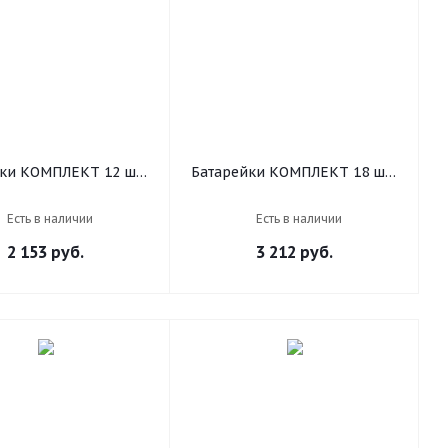
ки КОМПЛЕКТ 12 шт.,
Батарейки КОМПЛЕКТ 18 шт.,
LL Basic ОРИГИНАЛ,
DURACELL Basic ОРИГИНАЛ,
, 15А), алкалиновые,
AA (LR6, 15А), алкалиновые,
Есть в наличии
Есть в наличии
пальчиковые
пальчиковые
2 153
руб.
3 212
руб.