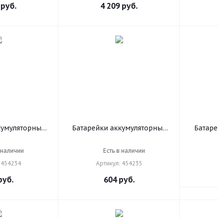
руб.
4 209
руб.
кумуляторные
Батарейки аккумуляторные
Батаре
ьчиковые
Ni-Mh пальчиковые
ОРИГИН
т., АА (HR6)
КОМПЛЕКТ 2 шт., АА (HR6)
алкал
 наличии
Есть в наличии
NNEN, 454234
2700 mAh, SONNEN, 454235
 454234
Артикул: 454235
уб.
604
руб.