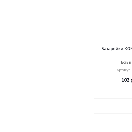
Батарейки КОМ
SONNEN Super 
(LR03, 24А), 
Есть в
мизинчиковые,
Артикул:
451
102
р