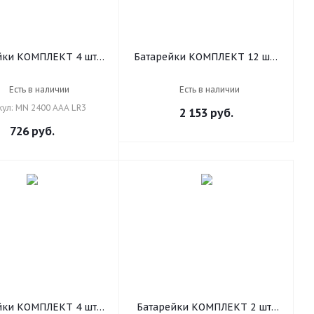
йки КОМПЛЕКТ 4 шт.,
Батарейки КОМПЛЕКТ 12 шт.,
LL Basic ОРИГИНАЛ,
DURACELL Basic ОРИГИНАЛ,
AA (LR03, 24А),
AAA (LR03, 24А),
Есть в наличии
Есть в наличии
алкалиновые,
алкалиновые, мизинчиковые
кул: MN 2400 AAA LR3
2 153
руб.
иковые, MN 2400 AAA
LR3
726
руб.
йки КОМПЛЕКТ 4 шт.,
Батарейки КОМПЛЕКТ 2 шт.,