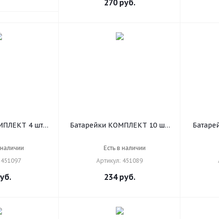
270
руб.
ПЛЕКТ 4 шт.,
Батарейки КОМПЛЕКТ 10 шт,
Батаре
(R6, 15А),
SONNEN Alkaline, AAA (LR03,
SONNEN 
ьчиковые, в
24А), алкалиновые,
24
 наличии
Есть в наличии
 451097
мизинчиковые, в коробке,
мизин
 451097
Артикул: 451089
451089
уб.
234
руб.