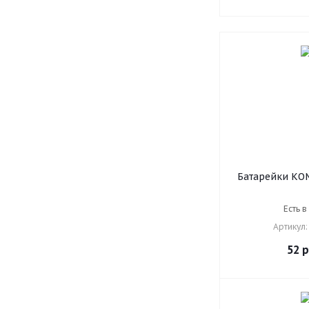
Батарейки КОМ
SONNEN, АА 
солевые, пал
Есть в
пленке,
Артикул:
52
р