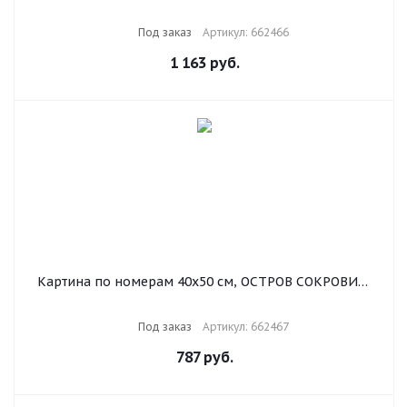
"Париж", на подрамнике, акриловые краски, 3 кисти,
662466
Под заказ
Артикул: 662466
1 163
руб.
Картина по номерам 40х50 см, ОСТРОВ СОКРОВИЩ
"Огненная женщина", на подрамнике, акриловые
краски, 3 кисти, 662467
Под заказ
Артикул: 662467
787
руб.