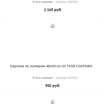
Есть в наличии
Артикул: 662910
1 163
руб.
Картина по номерам 40х50 см ОСТРОВ СОКРОВИЩ
"Натюрморт с сиренью и черешней" на подрамнике,
акрил, кисти, 662912
Есть в наличии
Артикул: 662912
942
руб.