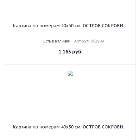
Картина по номерам 40х50 см, ОСТРОВ СОКРОВИЩ
"На прогулке с мамой", на подрамнике, акрил,
662909
Есть в наличии
Артикул: 662909
1 163
руб.
Картина по номерам 40х50 см, ОСТРОВ СОКРОВИЩ
"Огни большого города", на подрамнике, акрил,
кисти, 662910