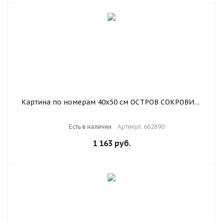
Картина по номерам 40х50 см ОСТРОВ СОКРОВИЩ
"Магия неоновых огней. Москва-сити" на
подрамнике, акрил, кисти, 662890
Есть в наличии
Артикул: 662890
1 163
руб.