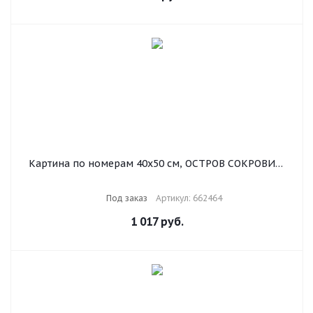
Картина по номерам 40х50 см, ОСТРОВ СОКРОВИЩ
"Лошади на лугу", на подрамнике, акриловые краски,
3 кисти, 662464
Под заказ
Артикул: 662464
1 017
руб.