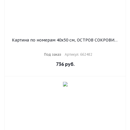
Картина по номерам 40х50 см, ОСТРОВ СОКРОВИЩ
"Дельфины", на подрамнике, акриловые краски, 3
кисти, 662482
Под заказ
Артикул: 662482
736
руб.