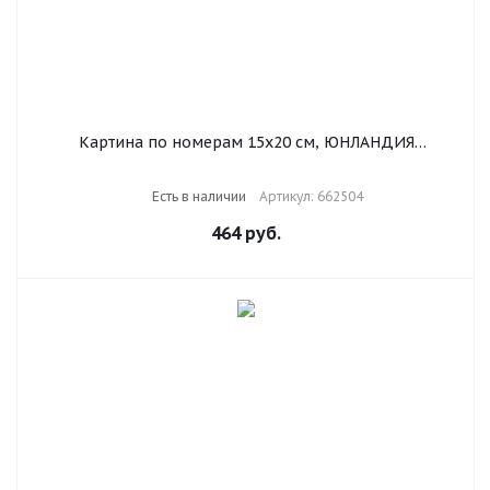
Картина по номерам 15х20 см, ЮНЛАНДИЯ
"Оленёнок", на холсте, акрил, кисти, 662504
Есть в наличии
Артикул: 662504
464
руб.