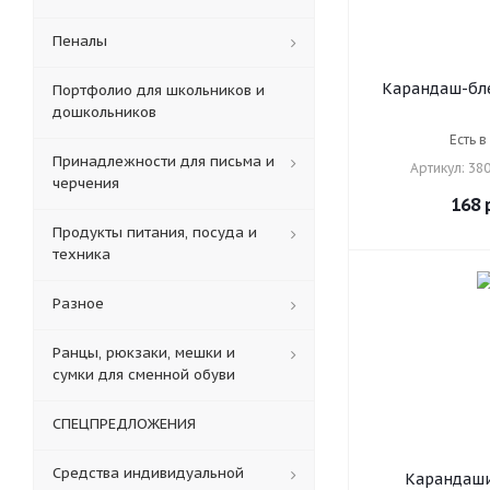
Пеналы
Карандаш-бле
Портфолио для школьников и
NOOR, 1шт., 
дошкольников
белый, 3,8 
Есть в
заточенный, 
Принадлежности для письма и
Артикул: 38
черчения
168
р
Продукты питания, посуда и
техника
Разное
Ранцы, рюкзаки, мешки и
сумки для сменной обуви
СПЕЦПРЕДЛОЖЕНИЯ
Средства индивидуальной
Карандаши