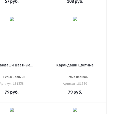
57
руб.
108
руб.
181374
андаши цветные
Карандаши цветные
Р "ФЕЯ", 12 цветов,
ПИФАГОР "ЗАМОК", 12
игранные, 181338
цветов, шестигранные,
Есть в наличии
Есть в наличии
181339
Артикул: 181338
Артикул: 181339
79
руб.
79
руб.