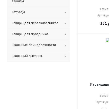
защиты
CARIOCA "Tita
шестигранные
Есть в
Тетради
мм, 4
Артикул
Товары для первоклассников
351
р
Товары для праздника
Школьные принадлежности
Школьный дневник
Карандаши
ЮНЛАНД
ЖИВОТНЫХ", 
Есть в
шестигранные
Артикул:
мм, натураль
181