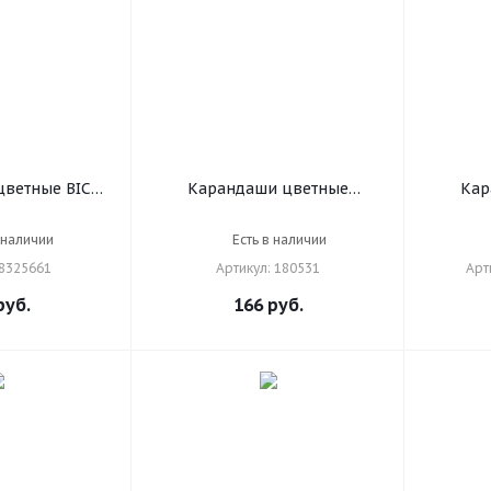
ветные BIC
Карандаши цветные
Кар
, 12 цветов,
BRAUBERG "My lovely dogs", 12
е, 83256610
цветов, шестигранные,
художес
 наличии
Есть в наличии
грифель 3 мм, натуральное
"Mondelu
 8325661
Артикул: 180531
Арт
дерево, 180531
заточе
коро
уб.
166
руб.