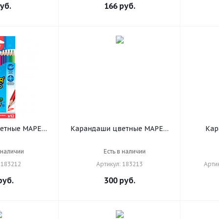
уб.
166
руб.
етные MAPED
Карандаши цветные MAPED
Кар
or'Peps Star",
(Франция) "Color'Peps Star",
рехгранные,
12 цветов + ТОЧИЛКА,
художес
 наличии
Есть в наличии
 натуральное
трехгранные, грифель 3 мм,
"Monde
 183212
Артикул: 183213
Арти
 183212
натуральное дерево,183213
мм, зат
3716/
уб.
300
руб.