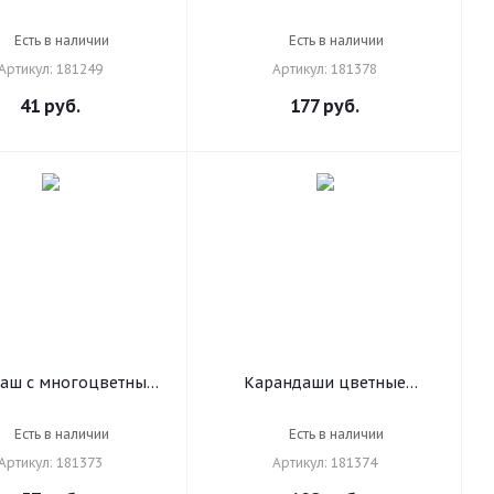
 "ЖИРАФ", 6 цветов,
ЮНЛАНДИЯ "В ГОСТЯХ У
игранные, 181249
БУКАШЕК", 12 цветов,
Есть в наличии
Есть в наличии
шестигранные, грифель 3
Артикул: 181249
Артикул: 181378
мм, натуральное дерево,
181378
41
руб.
177
руб.
аш с многоцветным
Карандаши цветные
ем ЮНЛАНДИЯ MAGIC,
ЮНЛАНДИЯ "МИР
 туба, шестигранный,
ЖИВОТНЫХ", 12 цветов, в
Есть в наличии
Есть в наличии
нный грифель 5 мм,
тубусе с точилкой,
Артикул: 181373
Артикул: 181374
ьное дерево, 181373
шестигранные, грифель 3
мм, натуральное дерево,