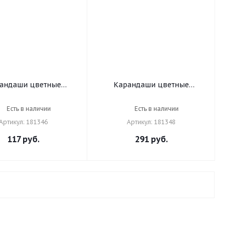
андаши цветные
Карандаши цветные
Р "ЭНИКИ-БЕНИКИ",
ПИФАГОР "ЭНИКИ-БЕНИКИ",
тов, шестигранные,
24 цвета, шестигранные,
Есть в наличии
Есть в наличии
ьное дерево, 181346
натуральное дерево, 181348
Артикул: 181346
Артикул: 181348
117
руб.
291
руб.