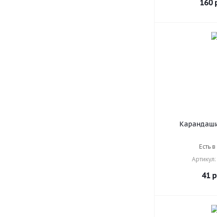
160
р
Карандаши
ПИФАГОР "ЛЕС
6 цветов, ше
Есть в
181
Артикул:
41
р