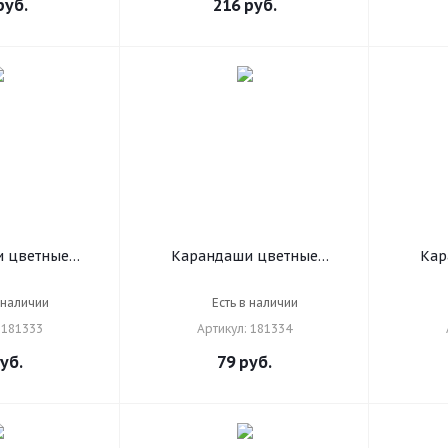
уб.
216
руб.
 цветные
Карандаши цветные
Кар
НЫЕ ЖИТЕЛИ",
ПИФАГОР "ЛЕСНЫЕ ЖИТЕЛИ",
ПИФАГО
стигранные,
12 цветов, шестигранные,
шест
 наличии
Есть в наличии
333
181334
 181333
Артикул: 181334
уб.
79
руб.