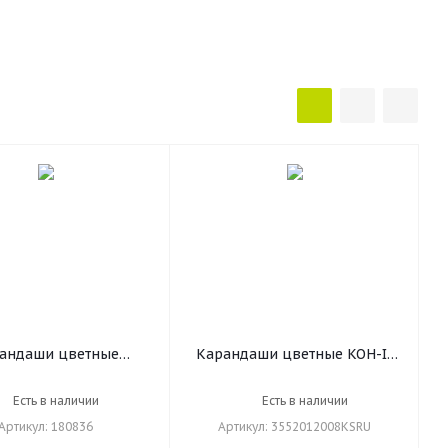
андаши цветные
Карандаши цветные KOH-I-
нные BRAUBERG, 12
NOOR "Animals", 12 цветов,
ов, трехгранные,
шестигранные, натуральное
Есть в наличии
Есть в наличии
ь 5 мм, натуральное
дерево, 3552/12,
Артикул: 180836
Артикул: 3552012008KSRU
ерево, 180836
3552012008KSRU