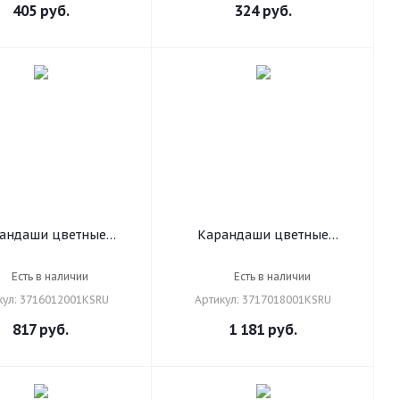
405
руб.
324
руб.
андаши цветные
Карандаши цветные
акварельные
акварельные
твенные KOH-I-NOOR
художественные KOH-I-NOOR
Есть в наличии
Есть в наличии
luz", 12 цветов, 3,8
"Mondeluz", 18 цветов, 3,8
кул: 3716012001KSRU
Артикул: 3717018001KSRU
оченные, европодвес,
мм, заточенные, европодвес,
12, 3716012001KSRU
3717/18, 3717018001KSRU
817
руб.
1 181
руб.