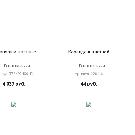
андаши цветные
Карандаш цветной
акварельные
утолщенный STAEDTLER
твенные KOH-I-NOOR
"Noris club", 1 шт.,
Есть в наличии
Есть в наличии
z", 24 цвета, 3,8 мм,
трехгранный, грифель 4 мм,
икул: 3724024001PL
Артикул: 1284-6
нные, металлическая
фиолетовый, натуральное
бка, 3724024001PL
дерево, 1284-6
4 037
руб.
44
руб.