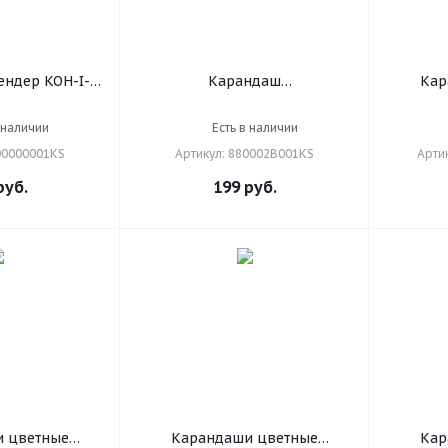
ндер KOH-I-
Карандаш
Кар
"Polycolor",
чернографитовый,
мм, мягкий,
акварельный,
художес
 наличии
Есть в наличии
3800000001KS
художественный, KOH-I-
"Mondelu
00000001KS
Артикул: 880002B001KS
Арти
NOOR, 1 шт., "Gioconda", 2B,
заточ
заточенный, картонная
3
уб.
199
руб.
коробка, 880002B001KS
 цветные
Карандаши цветные
Кар