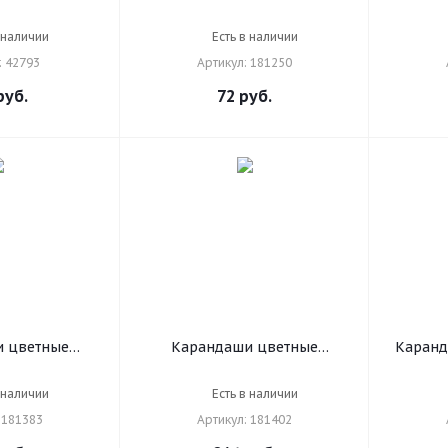
", 12 цветов,
ПИФАГОР "ЖИРАФ", 12
ПИФАГОР
, грифель 3
цветов, шестигранные,
шест
 наличии
Есть в наличии
2793
181250
: 42793
Артикул: 181250
уб.
72
руб.
 цветные
Карандаши цветные
Каранд
ИЯ "МИР
акварельные ЮНЛАНДИЯ
грифел
12 цветов,
"ЮНЫЙ ВОЛШЕБНИК", 12
1 шт.,
 наличии
Есть в наличии
, грифель 3
цветов, шестигранные,
утолще
 181383
Артикул: 181402
ное дерево,
грифель 3 мм, натуральное
натурал
383
дерево, 181402