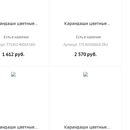
андаши цветные
Карандаши цветные
акварельные
акварельные
твенные KOH-I-NOOR
художественные KOH-I-NOOR
Есть в наличии
Есть в наличии
z", 24 цвета, 3,8 мм,
"Mondeluz", 36 цветов, 3,8
кул: 3718024001KSRU
Артикул: 3719036001KZRU
енные, европодвес,
мм, заточенные, европодвес,
718024001KSRU
3719036001KZRU
1 612
руб.
2 570
руб.
андаши цветные
Карандаши цветные