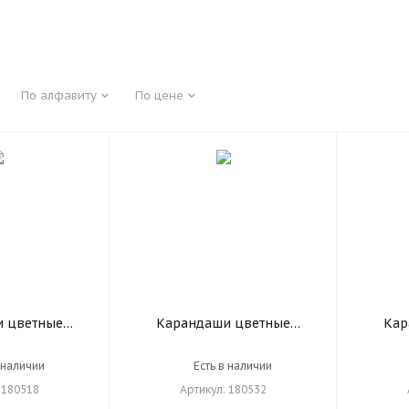
По алфавиту
По цене
 цветные
Карандаши цветные
Кар
ovely dogs", 6
BRAUBERG "Star Patrol", 12
утолще
тигранные,
цветов, шестигранные,
цвет
 наличии
Есть в наличии
 натуральное
грифель 3 мм, натуральное
грифел
 180518
Артикул: 180532
 180518
дерево, 180532
д