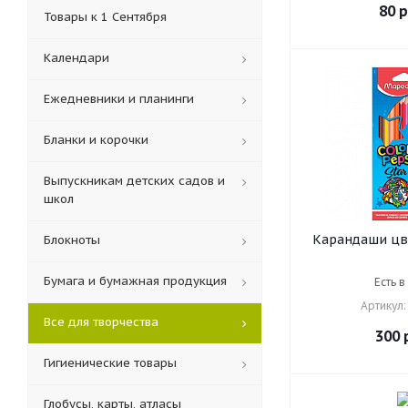
80
р
Товары к 1 Сентября
Календари
Ежедневники и планинги
Бланки и корочки
Выпускникам детских садов и
школ
Карандаши цв
Блокноты
(Франция) "Col
12 цветов, т
Бумага и бумажная продукция
Есть в
грифель 3 мм,
Артикул:
дерево,
Все для творчества
300
р
Гигиенические товары
Глобусы, карты, атласы