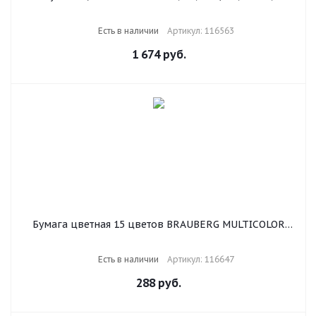
интенсив, ЯРКО-КРАСНАЯ, для офисной техники,
116563
Есть в наличии
Артикул: 116563
1 674
руб.
Бумага цветная 15 цветов BRAUBERG MULTICOLOR
А4, 80 г/м2, 75 л. (15 цветов x 5 листов), 116647
Есть в наличии
Артикул: 116647
288
руб.