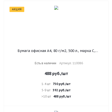
АКЦИЯ
Бумага офисная А4, 80 г/м2, 500 л., марка С,
SVETOCOPY CLASSIC, Россия, 146% (CIE)
Есть в наличии
Артикул: 110086
488
руб.
/шт
1-4 шт
750
руб.
/шт
5-9 шт
592
руб.
/шт
>10 шт
488
руб.
/шт