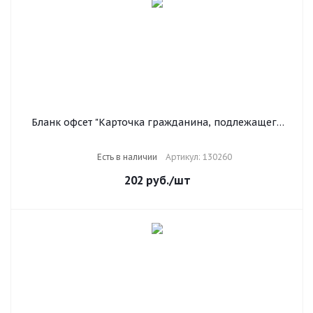
Бланк офсет "Карточка гражданина, подлежащего
воинскому учету", А4, 198х275 мм, СПАЙКА, 100 шт.,
STAFF, 130260
Есть в наличии
Артикул: 130260
202
руб.
/шт