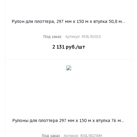
Рулон для плоттера, 297 мм х 150 м х втулка 50,8 мм,
75 г/м2, белизна CIE 164%, Inkjet Monochrome XEROX
450L91010
Под заказ
Артикул: 450L91010
2 131
руб.
/шт
Рулоны для плоттера 297 мм х 150 м х втулка 76 мм,
75 г/м2, белизна CIE 164%, КОМПЛЕКТ 2 шт.,
Marathon XEROX 450L90236M
Под заказ
Артикул: 450L90236M