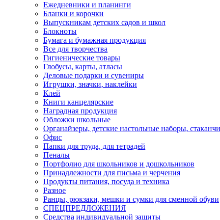
Ежедневники и планинги
Бланки и корочки
Выпускникам детских садов и школ
Блокноты
Бумага и бумажная продукция
Все для творчества
Гигиенические товары
Глобусы, карты, атласы
Деловые подарки и сувениры
Игрушки, значки, наклейки
Клей
Книги канцелярские
Наградная продукция
Обложки школьные
Органайзеры, детские настольные наборы, стаканч
Офис
Папки для труда, для тетрадей
Пеналы
Портфолио для школьников и дошкольников
Принадлежности для письма и черчения
Продукты питания, посуда и техника
Разное
Ранцы, рюкзаки, мешки и сумки для сменной обуви
СПЕЦПРЕДЛОЖЕНИЯ
Средства индивидуальной защиты