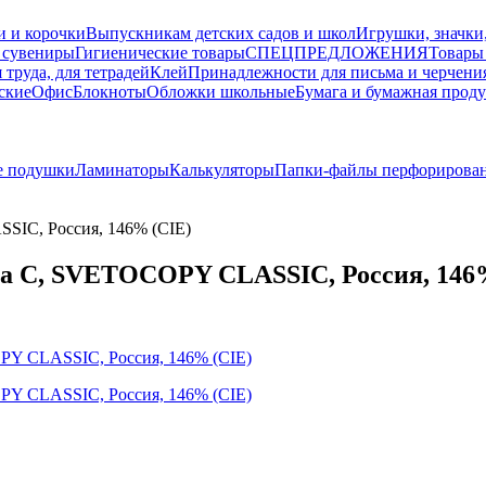
и и корочки
Выпускникам детских садов и школ
Игрушки, значки
 сувениры
Гигиенические товары
СПЕЦПРЕДЛОЖЕНИЯ
Товары
 труда, для тетрадей
Клей
Принадлежности для письма и черчени
ские
Офис
Блокноты
Обложки школьные
Бумага и бумажная прод
е подушки
Ламинаторы
Калькуляторы
Папки-файлы перфорирова
SSIC, Россия, 146% (CIE)
арка С, SVETOCOPY CLASSIC, Россия, 146