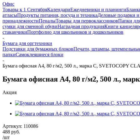
Офис
Товары к 1 Сентября
Календари
Ежедневники и планинги
Бланк
атласы
Продукты питания, посуда и техника
Деловые подарки и
принадлежности
Пеналы
Товары для первоклассников
Папки для
сумки для сменной обуви
Наградная продукция
Книги канцеляр
стаканчики
Портфолио для школьников и дошкольников
-
Бумага для оргтехники
Подставки для бумажных блоков
Печати, штампы, штемпельны
папки
Самоклеящиеся блоки
-
Бумага офисная А4, 80 г/м2, 500 л., марка С, SVETOCOPY CLA
Бумага офисная А4, 80 г/м2, 500 л., м
Акция
Артикул:
110086
488
руб.
/шт