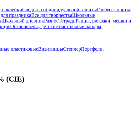
, наклейки
Средства индивидуальной защиты
Глобусы, карты,
 для праздника
Все для творчества
Школьные
я
Школьный дневник
Разное
Тетради
Ранцы, рюкзаки, мешки и
укция
Органайзеры, детские настольные наборы,
нные пластиковые
Визитницы
Степлер
Портфели,
% (CIE)