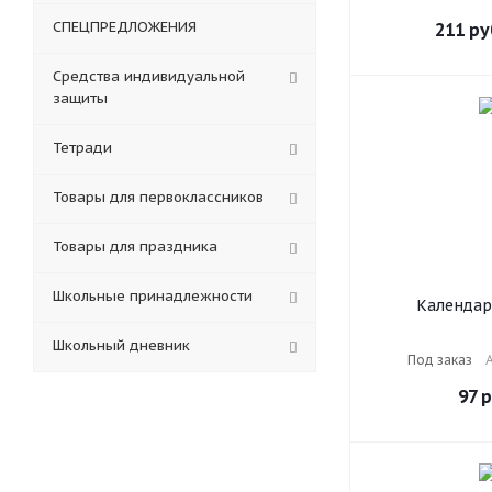
офсет, 2 крас
116
СПЕЦПРЕДЛОЖЕНИЯ
211
ру
Средства индивидуальной
защиты
Тетради
Товары для первоклассников
Товары для праздника
Школьные принадлежности
Календар
настольный 
Школьный дневник
бегунком, 2025
Под заказ
А
160х105 мм, 
116
97
р