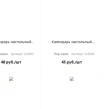
ндарь настольный
Календарь настольный
ой на 2025 г., 160 л.,
перекидной на 2025 г., 160 л.,
ет 1 краска 4 сезона,
блок газет 1 краска 4 сезона,
заказ
Артикул: 116065
Под заказ
Артикул: 116066
 СИМВОЛИКА, 116065
STAFF, ОФИСНЫЙ, 116066
48
руб.
/шт
43
руб.
/шт