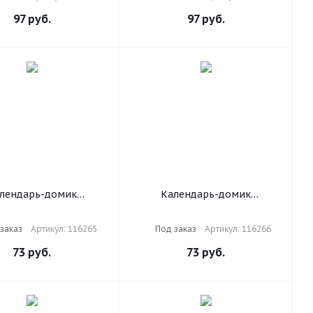
5 мм, "Символика",
160х105 мм, "Символ года",
116261
116262
97
руб.
97
руб.
лендарь-домик
Календарь-домик
ный на гребне, 2025
настольный на гребне, 2025
AUBERG, 101х101 мм,
г, BRAUBERG, 101х101 мм,
заказ
Артикул: 116265
Под заказ
Артикул: 116266
dern Art", 116265
"Котики", 116266
73
руб.
73
руб.