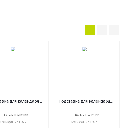
авка для календаря
Подставка для календаря
льшая BRAUBERG
большая BRAUBERG
ium", металлическая,
"Germanium", металлическая,
Есть в наличии
Есть в наличии
0х200 мм, черная,
57х200х200 мм, серебристая,
Артикул: 231972
Артикул: 231973
231972
231973