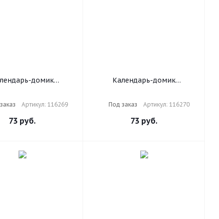
лендарь-домик
Календарь-домик
ный на гребне, 2025
настольный на гребне, 2025
AUBERG, 101х101 мм,
г., BRAUBERG, 101х101.мм,
заказ
Артикул: 116269
Под заказ
Артикул: 116270
Snake", 116269
"Змейка", 116270
73
руб.
73
руб.