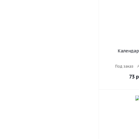
Календар
настольный на
г., BRAUBERG,
Под заказ
А
"Ирисы",
73
р