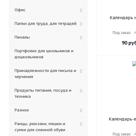
Офис
Календарь 
Папки для труда, для тетрадей
перекидной на 2
блок офсет,
Под заказ
А
краски, STAFF
Пеналы
116
90
руб
Портфолио для школьников и
дошкольников
Принадлежности для письма и
черчения
Продукты питания, посуда и
техника
Разное
Календарь-
Ранцы, рюкзаки, мешки и
настольный пе
сумки для сменной обуви
год, "GOLD", 
Под заказ
А