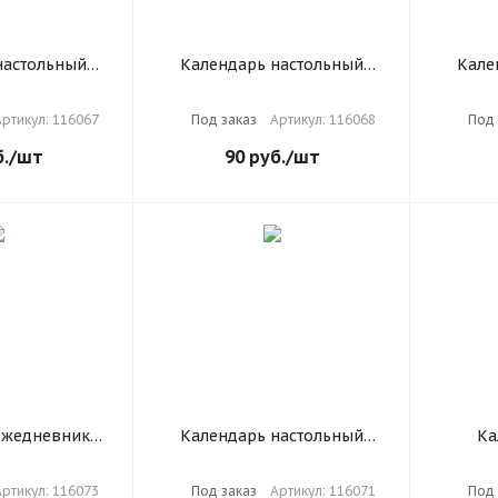
настольный
Календарь настольный
Кале
025 г., 160 л.,
перекидной на 2025 г., 160 л.,
перекидн
 цветной, 2
блок офсет, цветной, 2
блок
ртикул: 116067
Под заказ
Артикул: 116068
Под 
, СИМВОЛИКА,
краски, STAFF, ОФИСНЫЙ,
краск
067
116068
.
/шт
90
руб.
/шт
ежедневник
Календарь настольный
Ка
рекидной 2025
перекидной на 2025 г., 160 л.,
насто
320 л., блок
блок офсет, 4 КРАСКИ, STAFF,
бегунко
ртикул: 116073
Под заказ
Артикул: 116071
Под 