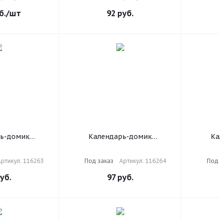
ки, BRAUBERG,
ОФИС, 116071
160х10
073
б.
/шт
92
руб.
ь-домик
Календарь-домик
Ка
на гребне с
настольный на гребне с
настоль
 г., BRAUBERG,
бегунком, 2025 г., BRAUBERG,
г., BR
ртикул: 116263
Под заказ
Артикул: 116264
Под 
"Небоскрёб",
160х105 мм, "Офис", 116264
"Mo
263
уб.
97
руб.