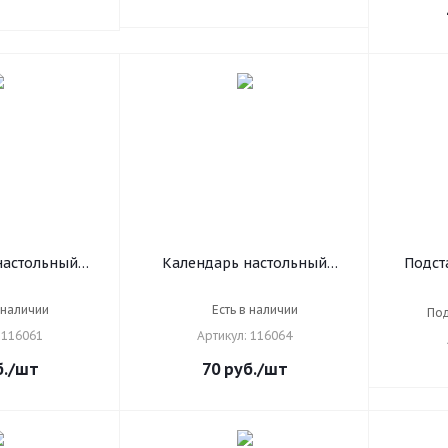
настольный
Календарь настольный
Подст
025 г., 160 л.,
перекидной на 2025 г., 160 л.,
мала
й 2 краски,
блок газетный 1 краска,
 наличии
Есть в наличии
Под
С, 116061
STAFF, ПРИРОДА, 116064
 116061
Артикул: 116064
.
/шт
70
руб.
/шт