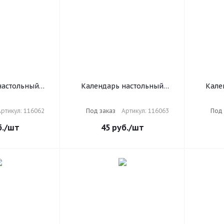
настольный
Календарь настольный
Кале
025 г., 160 л.,
перекидной на 2025 г., 160 л.,
перекидн
й 1 краска,
блок газетный 1 краска,
блок газ
ртикул: 116062
Под заказ
Артикул: 116063
Под 
бург, 116062
STAFF, Россия, 116063
STAFF,
.
/шт
45
руб.
/шт