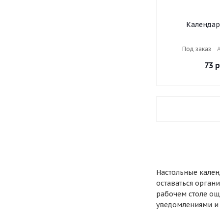
Календар
настольный на
г., BRAUBERG,
Под заказ
А
"Символика
73
р
Настольные кален
оставаться органи
рабочем столе ощ
уведомлениями и 