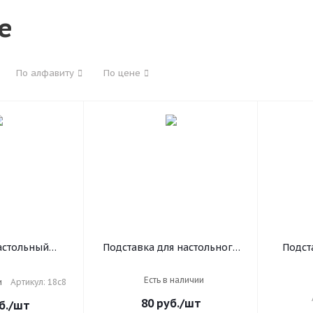
е
По алфавиту
По цене
астольный
Подставка для настольного
Подст
ованный
календаря Рантис "Волна"
бо
490х350 мм),
цвет ассорти.
"German
Есть в наличии
и
Артикул: 18с8
, календарь на
57х20
80
руб.
/шт
, 18с8
б.
/шт