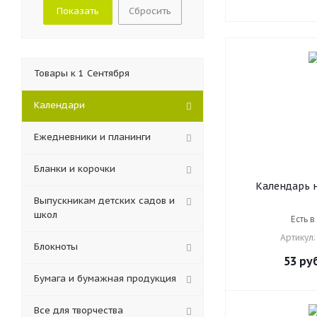
Сбросить
Товары к 1 Сентября
Календари
Ежедневники и планинги
Бланки и корочки
Календарь 
перекидной на 2
Выпускникам детских садов и
блок газетны
школ
Есть в
STAFF, ОФИ
Артикул:
Блокноты
53
руб
Бумага и бумажная продукция
Все для творчества