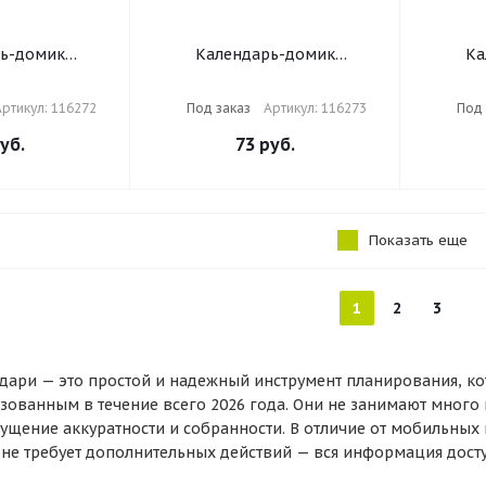
ь-домик
Календарь-домик
Ка
 гребне, 2025
настольный на гребне, 2025
настоль
 101х101 мм,
г., BRAUBERG, 101х101 мм,
г., BR
ртикул: 116272
Под заказ
Артикул: 116273
Под 
", 116272
"Милые котики", 116273
ТЕМН
уб.
73
руб.
Показать еще
1
2
3
дари — это простой и надежный инструмент планирования, к
зованным в течение всего 2026 года. Они не занимают много 
ущение аккуратности и собранности. В отличие от мобильных
не требует дополнительных действий — вся информация досту