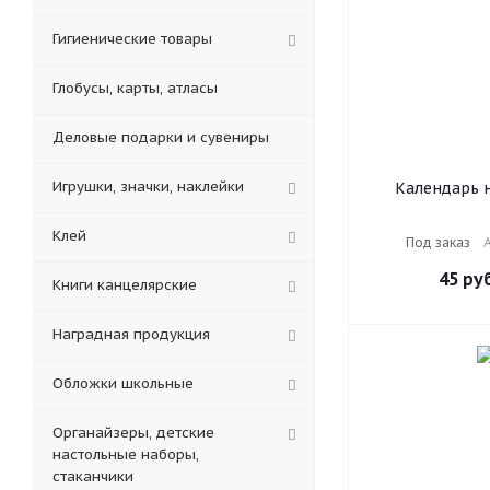
Гигиенические товары
Глобусы, карты, атласы
Деловые подарки и сувениры
Игрушки, значки, наклейки
Календарь 
перекидной на 2
блок газетны
Клей
Под заказ
А
STAFF, Петер
45
руб
Книги канцелярские
Наградная продукция
Обложки школьные
Органайзеры, детские
настольные наборы,
стаканчики