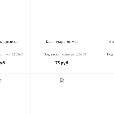
ь-домик
Календарь-домик
Ка
 гребне, 2025
настольный на гребне, 2025
настоль
 101х101 мм,
г., BRAUBERG, 101х101 мм,
г., BR
ртикул: 116267
Под заказ
Артикул: 116268
Под 
 116267
"Сказочная природа", 116268
"
уб.
73
руб.