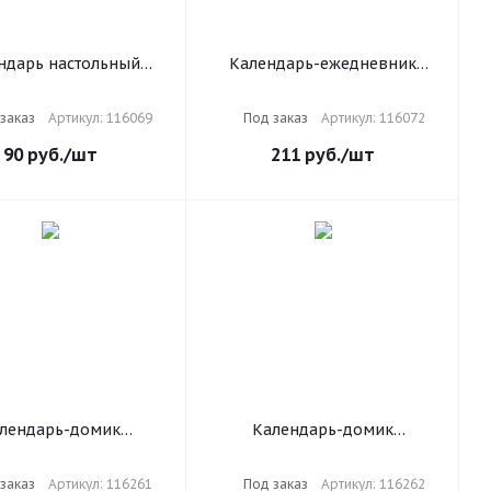
ндарь настольный
Календарь-ежедневник
ой на 2025 г., 160 л.,
настольный перекидной 2025
 офсет, цветной, 2
год, "ОФИС", 320 л., блок
заказ
Артикул: 116069
Под заказ
Артикул: 116072
и, STAFF, ПРИРОДА,
офсет, 2 краски, BRAUBERG,
116069
116072
90
руб.
/шт
211
руб.
/шт
лендарь-домик
Календарь-домик
льный на гребне с
настольный на гребне с
м, 2025 г., BRAUBERG,
бегунком, 2025 г., BRAUBERG,
заказ
Артикул: 116261
Под заказ
Артикул: 116262