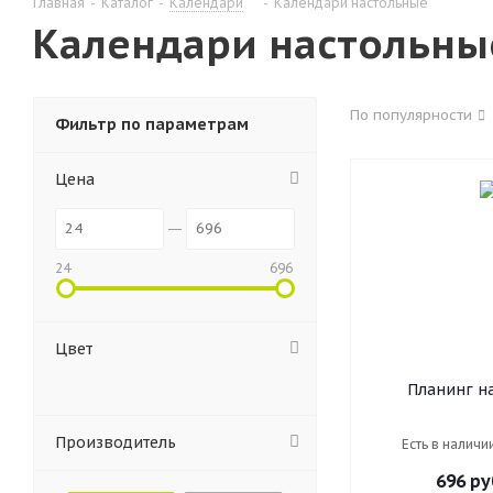
Главная
-
Каталог
-
Календари
-
Календари настольные
Календари настольны
По популярности
Фильтр по параметрам
Цена
24
696
Цвет
Планинг н
недатир
ЕЖЕМЕСЯЧНИК (
Производитель
Есть в наличи
гребень, 12 л.
4 года
696
ру