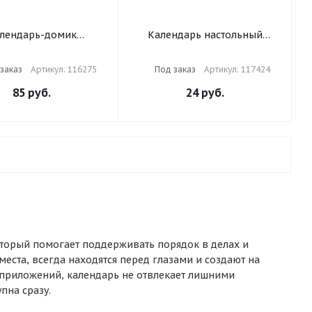
лендарь-домик
Календарь настольный
ный на гребне, 2025
перекидной на 2026 г., 160 л.,
AUBERG, 110х120 мм,
блок газетный, 1 краска,
заказ
Артикул: 116275
Под заказ
Артикул: 117424
О-СИНИЙ, 116275
STAFF, "РОССИЯ", 117424
85
руб.
24
руб.
оторый помогает поддерживать порядок в делах и
места, всегда находятся перед глазами и создают на
 приложений, календарь не отвлекает лишними
пна сразу.