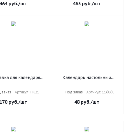
463
руб.
/шт
463
руб.
/шт
авка для календаря
Календарь настольный
я 175х205х37 мм,
перекидной на 2025 г., 160 л,
черная, ПК21
блок газетный, 2 краски,
 заказ
Артикул: ПК21
Под заказ
Артикул: 116060
STAFF, СИМВОЛИКА, 116060
170
руб.
/шт
48
руб.
/шт