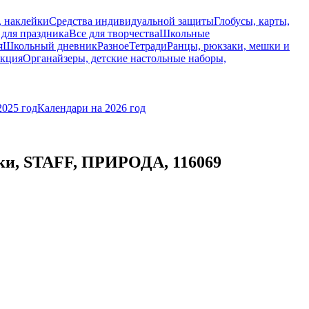
, наклейки
Средства индивидуальной защиты
Глобусы, карты,
 для праздника
Все для творчества
Школьные
я
Школьный дневник
Разное
Тетради
Ранцы, рюкзаки, мешки и
укция
Органайзеры, детские настольные наборы,
2025 год
Календари на 2026 год
аски, STAFF, ПРИРОДА, 116069