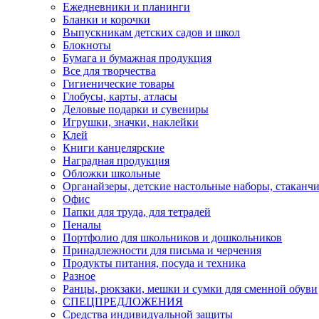
Ежедневники и планинги
Бланки и корочки
Выпускникам детских садов и школ
Блокноты
Бумага и бумажная продукция
Все для творчества
Гигиенические товары
Глобусы, карты, атласы
Деловые подарки и сувениры
Игрушки, значки, наклейки
Клей
Книги канцелярские
Наградная продукция
Обложки школьные
Органайзеры, детские настольные наборы, стаканч
Офис
Папки для труда, для тетрадей
Пеналы
Портфолио для школьников и дошкольников
Принадлежности для письма и черчения
Продукты питания, посуда и техника
Разное
Ранцы, рюкзаки, мешки и сумки для сменной обуви
СПЕЦПРЕДЛОЖЕНИЯ
Средства индивидуальной защиты