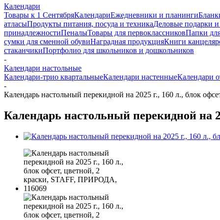
Календари
Товары к 1 Сентября
Календари
Ежедневники и планинги
Бланк
атласы
Продукты питания, посуда и техника
Деловые подарки и
принадлежности
Пеналы
Товары для первоклассников
Папки для
сумки для сменной обуви
Наградная продукция
Книги канцеляр
стаканчики
Портфолио для школьников и дошкольников
-
Календари настольные
Календари-трио квартальные
Календари настенные
Календари 
-
Календарь настольный перекидной на 2025 г., 160 л., блок офс
Календарь настольный перекидной на 202