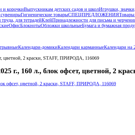
и и корочки
Выпускникам детских садов и школ
Игрушки, значки
 сувениры
Гигиенические товары
СПЕЦПРЕДЛОЖЕНИЯ
Товары
 труда, для тетрадей
Клей
Принадлежности для письма и черчени
ские
Офис
Блокноты
Обложки школьные
Бумага и бумажная прод
отрывные
Календари-домики
Календари карманные
Календари на 
ет, цветной, 2 краски, STAFF, ПРИРОДА, 116069
5 г., 160 л., блок офсет, цветной, 2 кр