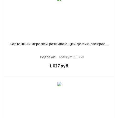
Картонный игровой развивающий домик-раскраска
"Сказочный", высота 130 см, ЮНЛАНДИЯ, 880358
Под заказ
Артикул: 880358
1 027
руб.