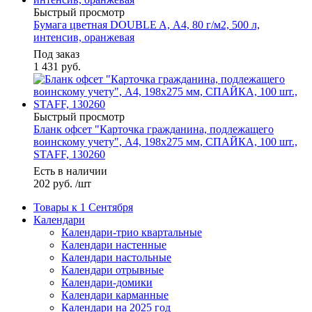
Быстрый просмотр
Бумага цветная DOUBLE A, А4, 80 г/м2, 500 л,
интенсив, оранжевая
Под заказ
1 431
руб.
Быстрый просмотр
Бланк офсет "Карточка гражданина, подлежащего
воинскому учету", А4, 198х275 мм, СПАЙКА, 100 шт.,
STAFF, 130260
Есть в наличии
202
руб.
/шт
Товары к 1 Сентября
Календари
Календари-трио квартальные
Календари настенные
Календари настольные
Календари отрывные
Календари-домики
Календари карманные
Календари на 2025 год