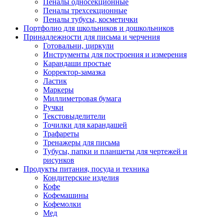
Пеналы односекционные
Пеналы трехсекционные
Пеналы тубусы, косметички
Портфолио для школьников и дошкольников
Принадлежности для письма и черчения
Готовальни, циркули
Инструменты для построения и измерения
Карандаши простые
Корректор-замазка
Ластик
Маркеры
Миллиметровая бумага
Ручки
Текстовыделители
Точилки для карандашей
Трафареты
Тренажеры для письма
Тубусы, папки и планшеты для чертежей и
рисунков
Продукты питания, посуда и техника
Кондитерские изделия
Кофе
Кофемашины
Кофемолки
Мед