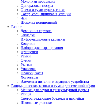
Молочная продукция
Одноразовая посуда
Орехи и сухофрукты, снэки
Сахар, соль, приправы, специи
Чай
Шоколад порционный
Разное
Домики из картона
Закладки
Информационные карманы
Коврики
Наборы для выращивания
Прищепки
Рамки
Сумки
Указки
Упаковка
Флажки, часы
Хозтовары
Элементы питания и зарядные устройства
Ранцы, рюкзаки, мешки и сумки для сменной обуви
Мешки для обуви и физкультурной формы
Ранцы
Светоотражающие брелоки и наклейки
Школьные рюкзаки