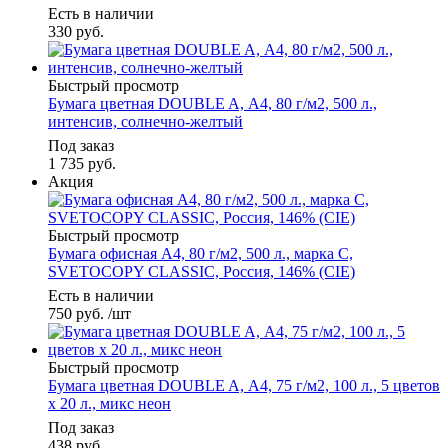
Есть в наличии
330
руб.
Быстрый просмотр
Бумага цветная DOUBLE A, А4, 80 г/м2, 500 л.,
интенсив, солнечно-желтый
Под заказ
1 735
руб.
Акция
Быстрый просмотр
Бумага офисная А4, 80 г/м2, 500 л., марка С,
SVETOCOPY CLASSIC, Россия, 146% (CIE)
Есть в наличии
750
руб.
/шт
Быстрый просмотр
Бумага цветная DOUBLE A, А4, 75 г/м2, 100 л., 5 цветов
x 20 л., микс неон
Под заказ
438
руб.