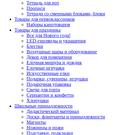
Тетрадь для нот
Прописи
Тетради со сменными блоками, блоки
Товары для первоклассников
Наборы канцтоваров
Товары для праздника
Все для Нового года!
LED-гирлянды и украшения
Блестки
Воздушные шары и оборудование
Декор для помещения
Елочная мишура и дождик
Елочные игрушки
Искусственные елки
Подарки, сувениры, игрушки
Подарочная упаковка
Свечи для торта
Серпантин и конфетти
Хлопушки
Школьные принадлежности
Дидактический материал
Доски, флипчарты и принадлежности
Магниты
Ножницы и ножи
Подставки, подкладки