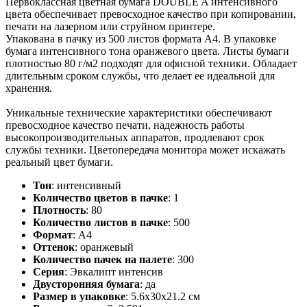
Первоклассная цветная бумага DOUBLE A интенсивного
цвета обеспечивает превосходное качество при копировании,
печати на лазерном или струйном принтере.
Упакована в пачку из 500 листов формата А4. В упаковке
бумага интенсивного тона оранжевого цвета. Листы бумаги
плотностью 80 г/м2 подходят для офисной техники. Обладает
длительным сроком службы, что делает ее идеальной для
хранения.
Уникальные технические характеристики обеспечивают
превосходное качество печати, надежность работы
высокопроизводительных аппаратов, продлевают срок
службы техники. Цветопередача монитора может искажать
реальный цвет бумаги.
Тон
:
интенсивный
Количество цветов в пачке
:
1
Плотность
:
80
Количество листов в пачке
:
500
Формат
:
А4
Оттенок
:
оранжевый
Количество пачек на палете
:
300
Серия
:
Эвкалипт интенсив
Двусторонняя бумага
:
да
Размер в упаковке
:
5.6x30x21.2 см