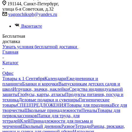
191144, Санкт-Петербург,
улица 6-я Советская, д.32
vagonchikspb@yandex.ru
Вконтакте
Бесплатная
доставка
Узнать условия бесплатной доставки
Главная
-
Каталог
-
Офис
Товары к 1 Сентября
Календари
Ежедневники и
планинги
Бланки и корочки
Выпускникам детских садов и
школ
Игрушки, значки, наклейки
Средства индивидуальной
защиты
Глобусы, карты, атласы
Продукты питания, посуда и
техника
Деловые подарки и сувениры
Гигиенические
товары
СПЕЦПРЕДЛОЖЕНИЯ
Товары для праздника
Все для
творчества
Школьные принадлежности
Пеналы
Товары для
первоклассников
Папки для труда, для
тетрадей
Клей
Принадлежности для письма и
черчения
Школьный дневник
Разное
Тетради
Ранцы, рюкзаки,
мешки и сумки для сменной обуви
Наградная