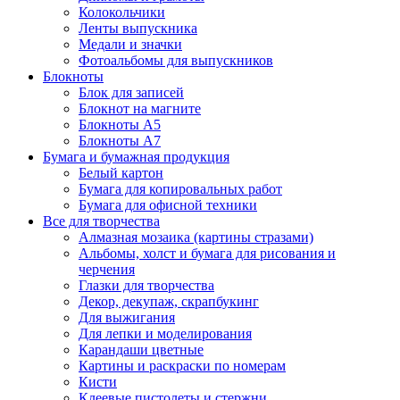
Колокольчики
Ленты выпускника
Медали и значки
Фотоальбомы для выпускников
Блокноты
Блок для записей
Блокнот на магните
Блокноты А5
Блокноты А7
Бумага и бумажная продукция
Белый картон
Бумага для копировальных работ
Бумага для офисной техники
Все для творчества
Алмазная мозаика (картины стразами)
Альбомы, холст и бумага для рисования и
черчения
Глазки для творчества
Декор, декупаж, скрапбукинг
Для выжигания
Для лепки и моделирования
Карандаши цветные
Картины и раскраски по номерам
Кисти
Клеевые пистолеты и стержни