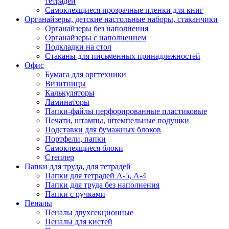
тетрадей
Самоклеящиеся прозрачные пленки для книг
Органайзеры, детские настольные наборы, стаканчики
Органайзеры без наполнения
Органайзеры с наполнением
Подкладки на стол
Стаканы для письменных принадлежностей
Офис
Бумага для оргтехники
Визитницы
Калькуляторы
Ламинаторы
Папки-файлы перфорированные пластиковые
Печати, штампы, штемпельные подушки
Подставки для бумажных блоков
Портфели, папки
Самоклеящиеся блоки
Степлер
Папки для труда, для тетрадей
Папки для тетрадей А-5, А-4
Папки для труда без наполнения
Папки с ручками
Пеналы
Пеналы двухсекционные
Пеналы для кистей