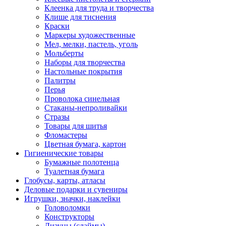
Клеенка для труда и творчества
Клише для тиснения
Краски
Маркеры художественные
Мел, мелки, пастель, уголь
Мольберты
Наборы для творчества
Настольные покрытия
Палитры
Перья
Проволока синельная
Стаканы-непроливайки
Стразы
Товары для шитья
Фломастеры
Цветная бумага, картон
Гигиенические товары
Бумажные полотенца
Туалетная бумага
Глобусы, карты, атласы
Деловые подарки и сувениры
Игрушки, значки, наклейки
Головоломки
Конструкторы
Лизуны (слаймы)