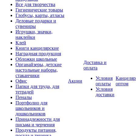
Все для творчества
Гигиенические товары
Глобусы, карты, атласы
Деловые подарки и
сувениры
Игрушки, значки,
наклейки
Клей
Книги канцелярские
Наградная продукция
Обложки школьные
Доставка и
Органайзеры, детские
оплата
настольные наборы,
стаканчики
Условия
Канцеляр
Офис
Акции
оплаты
оптом
Папки для труда, для
Условия
тетрадей
доставки
Пеналы
Портфолио для
школьников и
дошкольников
Принадлежности для
письма и черчения
Продукты питания,
посуда и техника