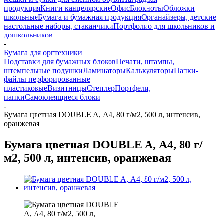
продукция
Книги канцелярские
Офис
Блокноты
Обложки
школьные
Бумага и бумажная продукция
Органайзеры, детские
настольные наборы, стаканчики
Портфолио для школьников и
дошкольников
-
Бумага для оргтехники
Подставки для бумажных блоков
Печати, штампы,
штемпельные подушки
Ламинаторы
Калькуляторы
Папки-
файлы перфорированные
пластиковые
Визитницы
Степлер
Портфели,
папки
Самоклеящиеся блоки
-
Бумага цветная DOUBLE A, А4, 80 г/м2, 500 л, интенсив,
оранжевая
Бумага цветная DOUBLE A, А4, 80 г/
м2, 500 л, интенсив, оранжевая