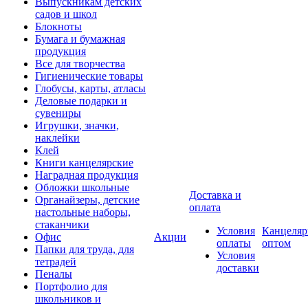
Выпускникам детских
садов и школ
Блокноты
Бумага и бумажная
продукция
Все для творчества
Гигиенические товары
Глобусы, карты, атласы
Деловые подарки и
сувениры
Игрушки, значки,
наклейки
Клей
Книги канцелярские
Наградная продукция
Обложки школьные
Доставка и
Органайзеры, детские
оплата
настольные наборы,
стаканчики
Условия
Канцеляр
Офис
Акции
оплаты
оптом
Папки для труда, для
Условия
тетрадей
доставки
Пеналы
Портфолио для
школьников и