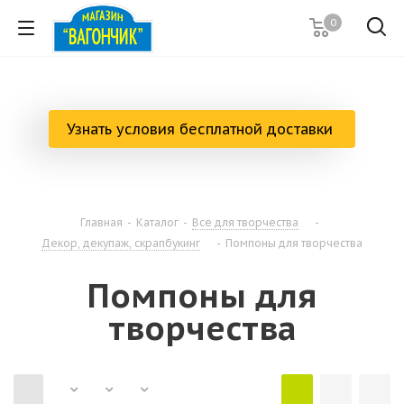
0
Узнать условия бесплатной доставки
Главная
-
Каталог
-
Все для творчества
-
Декор, декупаж, скрапбукинг
-
Помпоны для творчества
Помпоны для
творчества