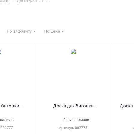
укинг
-
Доска для биговки
По алфавиту
По цене
 биговки
Доска для биговки
Доска
иональная
многофункциональная
16х21,
3х22,9 см,
БОЛЬШАЯ 33х34,6 см, ОСТРОВ
НАБОР,
 наличии
Есть в наличии
ВИЩ, 662777
СОКРОВИЩ, 662778
 662777
Артикул: 662778