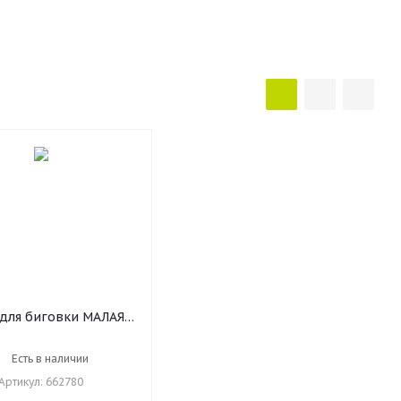
 для биговки МАЛАЯ
5 см и дырокол угла,
 ОСТРОВ СОКРОВИЩ,
Есть в наличии
662780
Артикул: 662780