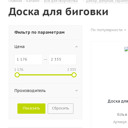
Главная
-
Каталог
-
Все для творчества
-
Декор, декупаж, скрапб
Доска для биговки
По популярности
Фильтр по параметрам
Цена
1 176
2 335
Производитель
Доска для
многофункц
Сбросить
СРЕДНЯЯ 34,
Есть в
ОСТРОВ СОКРО
Артикул: