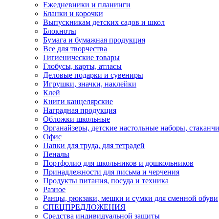
Ежедневники и планинги
Бланки и корочки
Выпускникам детских садов и школ
Блокноты
Бумага и бумажная продукция
Все для творчества
Гигиенические товары
Глобусы, карты, атласы
Деловые подарки и сувениры
Игрушки, значки, наклейки
Клей
Книги канцелярские
Наградная продукция
Обложки школьные
Органайзеры, детские настольные наборы, стаканч
Офис
Папки для труда, для тетрадей
Пеналы
Портфолио для школьников и дошкольников
Принадлежности для письма и черчения
Продукты питания, посуда и техника
Разное
Ранцы, рюкзаки, мешки и сумки для сменной обуви
СПЕЦПРЕДЛОЖЕНИЯ
Средства индивидуальной защиты