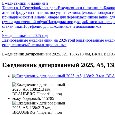
Ежедневники и планинги
Товары к 1 Сентября
Календари
Ежедневники и планинги
Бланк
атласы
Продукты питания, посуда и техника
Деловые подарки и
принадлежности
Пеналы
Товары для первоклассников
Папки для
сумки для сменной обуви
Наградная продукция
Книги канцеляр
стаканчики
Портфолио для школьников и дошкольников
-
Ежедневники на 2025 год
Датированные ежедневники на 2026 год
Недатированные ежед
ежедневником
Специализированные
-
Ежедневник датированный 2025, А5, 138x213 мм, BRAUBERG "I
Ежедневник датированный 2025, А5, 13