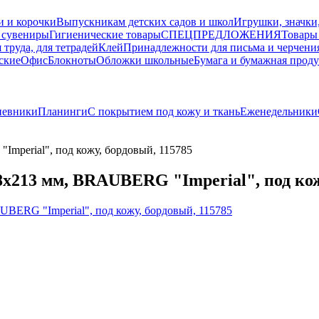
и и корочки
Выпускникам детских садов и школ
Игрушки, значки
 сувениры
Гигиенические товары
СПЕЦПРЕДЛОЖЕНИЯ
Товары
 труда, для тетрадей
Клей
Принадлежности для письма и черчени
ские
Офис
Блокноты
Обложки школьные
Бумага и бумажная прод
невники
Планинги
С покрытием под кожу и ткань
Еженедельники
mperial", под кожу, бордовый, 115785
8x213 мм, BRAUBERG "Imperial", под кож