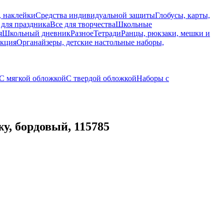
, наклейки
Средства индивидуальной защиты
Глобусы, карты,
 для праздника
Все для творчества
Школьные
я
Школьный дневник
Разное
Тетради
Ранцы, рюкзаки, мешки и
укция
Органайзеры, детские настольные наборы,
С мягкой обложкой
С твердой обложкой
Наборы с
у, бордовый, 115785