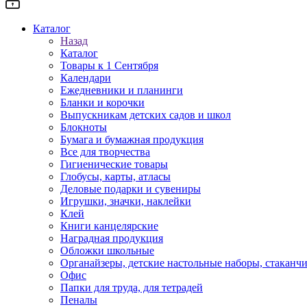
Каталог
Назад
Каталог
Товары к 1 Сентября
Календари
Ежедневники и планинги
Бланки и корочки
Выпускникам детских садов и школ
Блокноты
Бумага и бумажная продукция
Все для творчества
Гигиенические товары
Глобусы, карты, атласы
Деловые подарки и сувениры
Игрушки, значки, наклейки
Клей
Книги канцелярские
Наградная продукция
Обложки школьные
Органайзеры, детские настольные наборы, стаканч
Офис
Папки для труда, для тетрадей
Пеналы