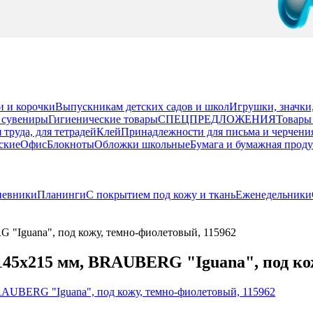
и и корочки
Выпускникам детских садов и школ
Игрушки, значки
 сувениры
Гигиенические товары
СПЕЦПРЕДЛОЖЕНИЯ
Товары
 труда, для тетрадей
Клей
Принадлежности для письма и черчени
ские
Офис
Блокноты
Обложки школьные
Бумага и бумажная прод
невники
Планинги
С покрытием под кожу и ткань
Еженедельники
"Iguana", под кожу, темно-фиолетовый, 115962
145х215 мм, BRAUBERG "Iguana", под ко