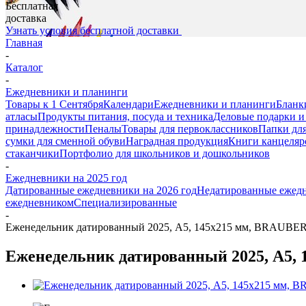
Бесплатная
доставка
Узнать условия бесплатной доставки
Главная
-
Каталог
-
Ежедневники и планинги
Товары к 1 Сентября
Календари
Ежедневники и планинги
Бланк
атласы
Продукты питания, посуда и техника
Деловые подарки и
принадлежности
Пеналы
Товары для первоклассников
Папки для
сумки для сменной обуви
Наградная продукция
Книги канцеляр
стаканчики
Портфолио для школьников и дошкольников
-
Ежедневники на 2025 год
Датированные ежедневники на 2026 год
Недатированные ежед
ежедневником
Специализированные
-
Еженедельник датированный 2025, А5, 145х215 мм, BRAUBERG 
Еженедельник датированный 2025, А5, 