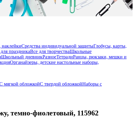
, наклейки
Средства индивидуальной защиты
Глобусы, карты,
 для праздника
Все для творчества
Школьные
я
Школьный дневник
Разное
Тетради
Ранцы, рюкзаки, мешки и
укция
Органайзеры, детские настольные наборы,
С мягкой обложкой
С твердой обложкой
Наборы с
жу, темно-фиолетовый, 115962