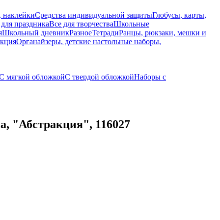
, наклейки
Средства индивидуальной защиты
Глобусы, карты,
 для праздника
Все для творчества
Школьные
я
Школьный дневник
Разное
Тетради
Ранцы, рюкзаки, мешки и
укция
Органайзеры, детские настольные наборы,
С мягкой обложкой
С твердой обложкой
Наборы с
а, "Абстракция", 116027