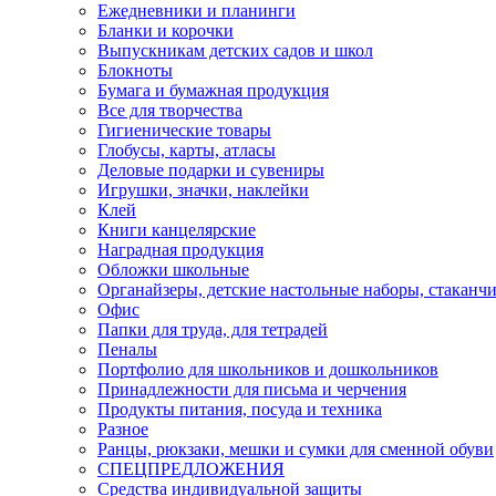
Ежедневники и планинги
Бланки и корочки
Выпускникам детских садов и школ
Блокноты
Бумага и бумажная продукция
Все для творчества
Гигиенические товары
Глобусы, карты, атласы
Деловые подарки и сувениры
Игрушки, значки, наклейки
Клей
Книги канцелярские
Наградная продукция
Обложки школьные
Органайзеры, детские настольные наборы, стаканч
Офис
Папки для труда, для тетрадей
Пеналы
Портфолио для школьников и дошкольников
Принадлежности для письма и черчения
Продукты питания, посуда и техника
Разное
Ранцы, рюкзаки, мешки и сумки для сменной обуви
СПЕЦПРЕДЛОЖЕНИЯ
Средства индивидуальной защиты