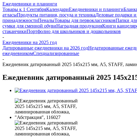
Ежедневники и планинги
Товары к 1 Сентября
Календари
Ежедневники и планинги
Бланк
атласы
Продукты питания, посуда и техника
Деловые подарки и
принадлежности
Пеналы
Товары для первоклассников
Папки для
сумки для сменной обуви
Наградная продукция
Книги канцеляр
стаканчики
Портфолио для школьников и дошкольников
-
Ежедневники на 2025 год
Датированные ежедневники на 2026 год
Недатированные ежед
ежедневником
Специализированные
-
Ежедневник датированный 2025 145х215 мм, А5, STAFF, ламин
Ежедневник датированный 2025 145х215