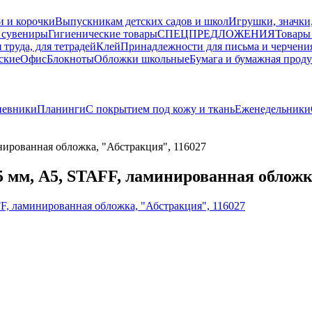
и и корочки
Выпускникам детских садов и школ
Игрушки, значки
 сувениры
Гигиенические товары
СПЕЦПРЕДЛОЖЕНИЯ
Товары
 труда, для тетрадей
Клей
Принадлежности для письма и черчени
ские
Офис
Блокноты
Обложки школьные
Бумага и бумажная прод
невники
Планинги
С покрытием под кожу и ткань
Еженедельники
ированная обложка, "Абстракция", 116027
 мм, А5, STAFF, ламинированная обложк