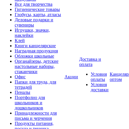
Все для творчества
Гигиенические товары
Глобусы, карты, атласы
Деловые подарки и
сувениры
Игрушки, значки,
наклейки
Клей
Книги канцелярские
Наградная продукция
Обложки школьные
Доставка и
Органайзеры, детские
оплата
настольные наборы,
стаканчики
Условия
Канцеляр
Офис
Акции
оплаты
оптом
Папки для труда, для
Условия
тетрадей
доставки
Пеналы
Портфолио для
школьников и
дошкольников
Принадлежности для
письма и черчения
Продукты питания,
посуда и техника