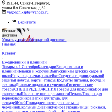
191144, Санкт-Петербург,
улица 6-я Советская, д.32
vagonchikspb@yandex.ru
Вконтакте
Бесплатная
доставка
Узнать условия бесплатной доставки
Главная
-
Каталог
-
Ежедневники и планинги
Товары к 1 Сентября
Календари
Ежедневники и
планинги
Бланки и корочки
Выпускникам детских садов и
школ
Игрушки, значки, наклейки
Средства индивидуальной
защиты
Глобусы, карты, атласы
Продукты питания, посуда и
техника
Деловые подарки и сувениры
Гигиенические
товары
СПЕЦПРЕДЛОЖЕНИЯ
Товары для праздника
Все для
творчества
Школьные принадлежности
Пеналы
Товары для
первоклассников
Папки для труда, для
тетрадей
Клей
Принадлежности для письма и
черчения
Школьный дневник
Разное
Тетради
Ранцы, рюкзаки,
мешки и сумки для сменной обуви
Наградная