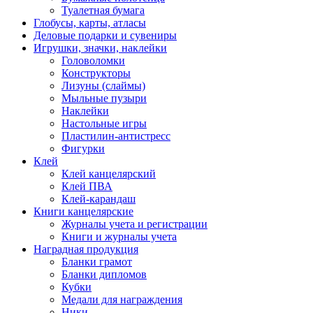
Туалетная бумага
Глобусы, карты, атласы
Деловые подарки и сувениры
Игрушки, значки, наклейки
Головоломки
Конструкторы
Лизуны (слаймы)
Мыльные пузыри
Наклейки
Настольные игры
Пластилин-антистресс
Фигурки
Клей
Клей канцелярский
Клей ПВА
Клей-карандаш
Книги канцелярские
Журналы учета и регистрации
Книги и журналы учета
Наградная продукция
Бланки грамот
Бланки дипломов
Кубки
Медали для награждения
Ники