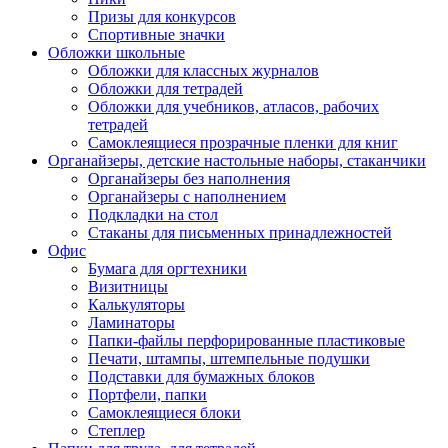
Призы для конкурсов
Спортивные значки
Обложки школьные
Обложки для классных журналов
Обложки для тетрадей
Обложки для учебников, атласов, рабочих
тетрадей
Самоклеящиеся прозрачные пленки для книг
Органайзеры, детские настольные наборы, стаканчики
Органайзеры без наполнения
Органайзеры с наполнением
Подкладки на стол
Стаканы для письменных принадлежностей
Офис
Бумага для оргтехники
Визитницы
Калькуляторы
Ламинаторы
Папки-файлы перфорированные пластиковые
Печати, штампы, штемпельные подушки
Подставки для бумажных блоков
Портфели, папки
Самоклеящиеся блоки
Степлер