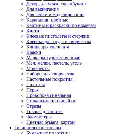
Декор, декупаж, скрапбукинг
Для выжигания
Для лепки и моделирования
Карандаши цветные
Картины и раскраски по номерам
Кисти
Клеевые пистолеты и стержни
Клеенка для труда и творчества
Клише для тиснения
Краски
Маркеры художественные
Мел, мелки, пастель, уголь
Мольберты
Наборы для творчества
Настольные покрытия
Палитры
Перья
Проволока синельная
Стаканы-непроливайки
Стразы
Товары для шитья
Фломастеры
Цветная бумага, картон
Гигиенические товары
Бумажные полотенца