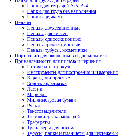
Папки для труда, для тетрадей
Папки для тетрадей А-5, А-4
Папки для труда без наполнения
Папки с ручками
Пеналы
Пеналы двухсекционные
Пеналы для кистей
Пеналы односекционные
Пеналы трехсекционные
Пеналы тубусы, косметички
Портфолио для школьников и дошкольников
Принадлежности для письма и черчения
Готовальни, циркули
Инструменты для построения и измерения
Карандаши простые
Корректор-замазка
Ластик
Маркеры
Миллиметровая бумага
Ручки
Текстовыделители
Точилки для карандашей
Трафареты
Тренажеры для письма
Тубусы, папки и планшеты для чертежей и