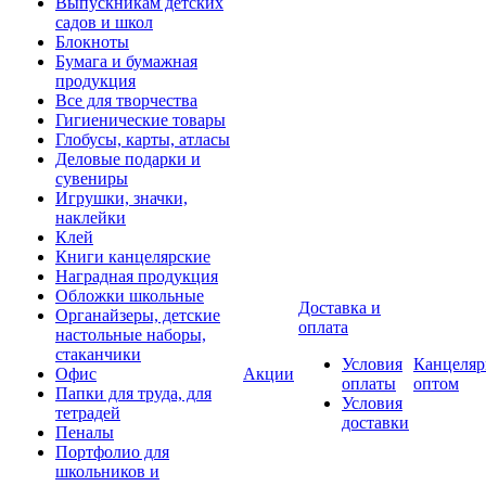
Выпускникам детских
садов и школ
Блокноты
Бумага и бумажная
продукция
Все для творчества
Гигиенические товары
Глобусы, карты, атласы
Деловые подарки и
сувениры
Игрушки, значки,
наклейки
Клей
Книги канцелярские
Наградная продукция
Обложки школьные
Доставка и
Органайзеры, детские
оплата
настольные наборы,
стаканчики
Условия
Канцеляр
Офис
Акции
оплаты
оптом
Папки для труда, для
Условия
тетрадей
доставки
Пеналы
Портфолио для
школьников и