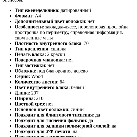
Тип еженедельника
:
датированный
Формат
:
А4
Дополнительный цвет обложки
:
нет
Особенности
:
закладка-ляссе, поролоновая прослойка,
прострочка по периметру, справочная информация,
скругленные углы
Плотность внутренного блока
:
70
Тип крепления
:
сшивка
Печать блока
:
2 краски
Подарочная упаковка
:
нет
Тип застежки
:
нет
Обложка
:
под благородное дерево
Серия
:
Wood
Количество листов
:
64
Цвет внутреннего блока
:
белый
Длина
:
297
Ширина
:
210
Цветной срез
:
нет
Основной цвет обложки
:
синий
Подходит для блинтового тиснения
:
да
Подходит для тиснения фольгой
:
да
Подходит для заливки полимерной смолой
:
да
Подходит для УФ-печати
:
да
Подходит для тампопечати
:
да