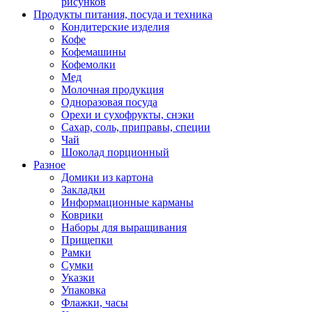
рисунков
Продукты питания, посуда и техника
Кондитерские изделия
Кофе
Кофемашины
Кофемолки
Мед
Молочная продукция
Одноразовая посуда
Орехи и сухофрукты, снэки
Сахар, соль, приправы, специи
Чай
Шоколад порционный
Разное
Домики из картона
Закладки
Информационные карманы
Коврики
Наборы для выращивания
Прищепки
Рамки
Сумки
Указки
Упаковка
Флажки, часы