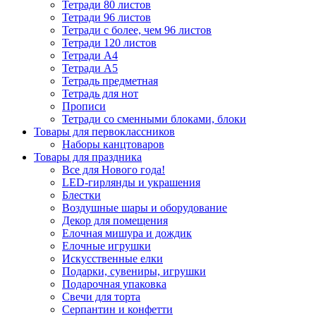
Тетради 80 листов
Тетради 96 листов
Тетради с более, чем 96 листов
Тетради 120 листов
Тетради А4
Тетради А5
Тетрадь предметная
Тетрадь для нот
Прописи
Тетради со сменными блоками, блоки
Товары для первоклассников
Наборы канцтоваров
Товары для праздника
Все для Нового года!
LED-гирлянды и украшения
Блестки
Воздушные шары и оборудование
Декор для помещения
Елочная мишура и дождик
Елочные игрушки
Искусственные елки
Подарки, сувениры, игрушки
Подарочная упаковка
Свечи для торта
Серпантин и конфетти