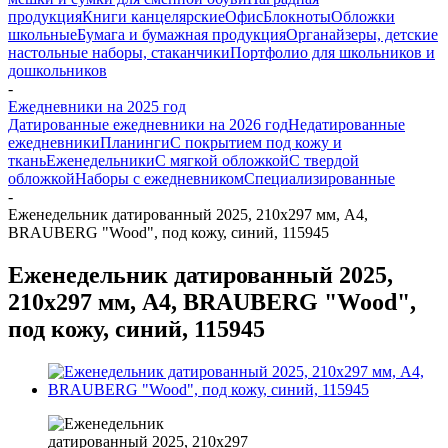
продукция
Книги канцелярские
Офис
Блокноты
Обложки
школьные
Бумага и бумажная продукция
Органайзеры, детские
настольные наборы, стаканчики
Портфолио для школьников и
дошкольников
-
Ежедневники на 2025 год
Датированные ежедневники на 2026 год
Недатированные
ежедневники
Планинги
С покрытием под кожу и
ткань
Еженедельники
С мягкой обложкой
С твердой
обложкой
Наборы с ежедневником
Специализированные
-
Еженедельник датированный 2025, 210х297 мм, А4,
BRAUBERG "Wood", под кожу, синий, 115945
Еженедельник датированный 2025,
210х297 мм, А4, BRAUBERG "Wood",
под кожу, синий, 115945