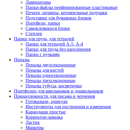
Ламинаторы
Папки-файлы перфорированные пластиковые
Печати, штампы, штемпельные подушки
Подставки для бумажных блоков
Портфели, папки
Самоклеящиеся блоки
Степлер
Папки для труда, для тетрадей
Папки для тетрадей А-5, А-4
Папки для труда без наполнения
Папки с ручками
Пеналы
Пеналы двухсекционные
Пеналы для кистей
Пеналы односекционные
Пеналы трехсекционные
Пеналы тубусы, косметички
Портфолио для школьников и дошкольников
Принадлежности для письма и черчения
Готовальни, циркули
Инструменты для построения и измерения
Карандаши простые
Корректор-замазка
Ластик
Маркеры