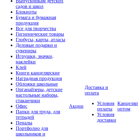
Выпускникам детских
садов и школ
Блокноты
Бумага и бумажная
продукция
Все для творчества
Гигиенические товары
Глобусы, карты, атласы
Деловые подарки и
сувениры
Игрушки, значки,
наклейки
Клей
Книги канцелярские
Наградная продукция
Обложки школьные
Доставка и
Органайзеры, детские
оплата
настольные наборы,
стаканчики
Условия
Канцеляр
Офис
Акции
оплаты
оптом
Папки для труда, для
Условия
тетрадей
доставки
Пеналы
Портфолио для
школьников и