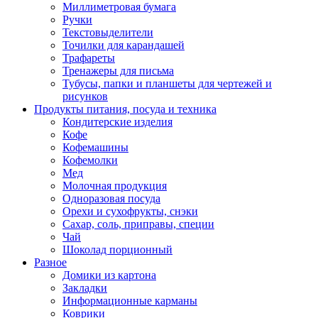
Миллиметровая бумага
Ручки
Текстовыделители
Точилки для карандашей
Трафареты
Тренажеры для письма
Тубусы, папки и планшеты для чертежей и
рисунков
Продукты питания, посуда и техника
Кондитерские изделия
Кофе
Кофемашины
Кофемолки
Мед
Молочная продукция
Одноразовая посуда
Орехи и сухофрукты, снэки
Сахар, соль, приправы, специи
Чай
Шоколад порционный
Разное
Домики из картона
Закладки
Информационные карманы
Коврики