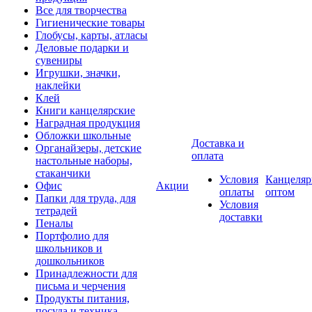
Все для творчества
Гигиенические товары
Глобусы, карты, атласы
Деловые подарки и
сувениры
Игрушки, значки,
наклейки
Клей
Книги канцелярские
Наградная продукция
Обложки школьные
Доставка и
Органайзеры, детские
оплата
настольные наборы,
стаканчики
Условия
Канцеляр
Офис
Акции
оплаты
оптом
Папки для труда, для
Условия
тетрадей
доставки
Пеналы
Портфолио для
школьников и
дошкольников
Принадлежности для
письма и черчения
Продукты питания,
посуда и техника