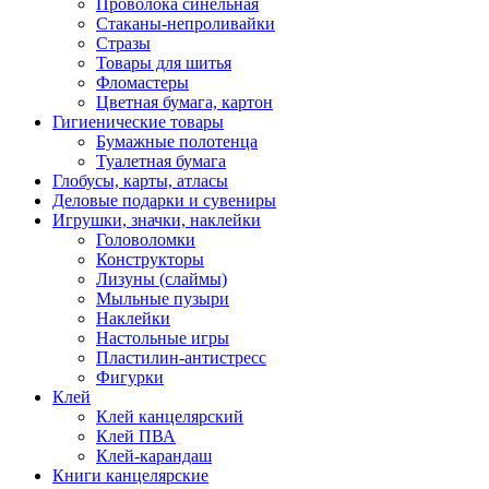
Проволока синельная
Стаканы-непроливайки
Стразы
Товары для шитья
Фломастеры
Цветная бумага, картон
Гигиенические товары
Бумажные полотенца
Туалетная бумага
Глобусы, карты, атласы
Деловые подарки и сувениры
Игрушки, значки, наклейки
Головоломки
Конструкторы
Лизуны (слаймы)
Мыльные пузыри
Наклейки
Настольные игры
Пластилин-антистресс
Фигурки
Клей
Клей канцелярский
Клей ПВА
Клей-карандаш
Книги канцелярские