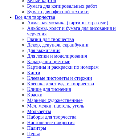
Белый картон
Бумага для копировальных работ
Бумага для офисной техники
Все для творчества
Алмазная мозаика (картины стразами)
Альбомы, холст и бумага для рисования и
черчения
Глазки для творчества
Декор, декупаж, скрапбукинг
Для выжигания
Для лепки и моделирования
Карандаши цветные
Картины и раскраски по номерам
Кисти
Клеевые пистолеты и стержни
Клеенка для труда и творчества
Клише для тиснения
Краски
Маркеры художественные
Мел, мелки, пастель, уголь
Мольберты
Наборы для творчества
Настольные покрытия
Палитры
Перья