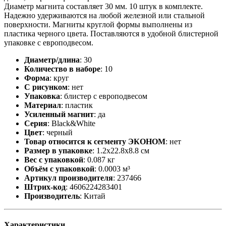
Диаметр магнита составляет 30 мм. 10 штук в комплекте.
Надежно удерживаются на любой железной или стальной
поверхности. Магниты круглой формы выполнены из
пластика черного цвета. Поставляются в удобной блистерной
упаковке с европодвесом.
Диаметр/длина
:
30
Количество в наборе
:
10
Форма
:
круг
С рисунком
:
нет
Упаковка
:
блистер с европодвесом
Материал
:
пластик
Усиленный магнит
:
да
Серия
:
Black&White
Цвет
:
черный
Товар относится к сегменту ЭКОНОМ
:
нет
Размер в упаковке
:
1.2x22.8x8.8 см
Вес с упаковкой
:
0.087 кг
Объём с упаковкой
:
0.0003 м³
Артикул производителя
:
237466
Штрих-код
:
4606224283401
Производитель
:
Китай
Характеристики