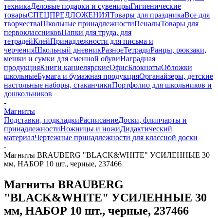
техника
Деловые подарки и сувениры
Гигиенические
товары
СПЕЦПРЕДЛОЖЕНИЯ
Товары для праздника
Все для
творчества
Школьные принадлежности
Пеналы
Товары для
первоклассников
Папки для труда, для
тетрадей
Клей
Принадлежности для письма и
черчения
Школьный дневник
Разное
Тетради
Ранцы, рюкзаки,
мешки и сумки для сменной обуви
Наградная
продукция
Книги канцелярские
Офис
Блокноты
Обложки
школьные
Бумага и бумажная продукция
Органайзеры, детские
настольные наборы, стаканчики
Портфолио для школьников и
дошкольников
-
Магниты
Подставки, подкладки
Расписание
Доски, флипчарты и
принадлежности
Ножницы и ножи
Дидактический
материал
Чертежные принадлежности для классной доски
-
Магниты BRAUBERG "BLACK&WHITE" УСИЛЕННЫЕ 30
мм, НАБОР 10 шт., черные, 237466
Магниты BRAUBERG
"BLACK&WHITE" УСИЛЕННЫЕ 30
мм, НАБОР 10 шт., черные, 237466