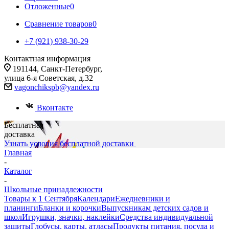
Отложенные
0
Сравнение товаров
0
+7 (921) 938-30-29
Контактная информация
191144, Санкт-Петербург,
улица 6-я Советская, д.32
vagonchikspb@yandex.ru
Вконтакте
Бесплатная
доставка
Узнать условия бесплатной доставки
Главная
-
Каталог
-
Школьные принадлежности
Товары к 1 Сентября
Календари
Ежедневники и
планинги
Бланки и корочки
Выпускникам детских садов и
школ
Игрушки, значки, наклейки
Средства индивидуальной
защиты
Глобусы, карты, атласы
Продукты питания, посуда и