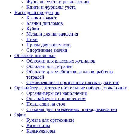
Журналы учета и регистрации
Книги и журналы учета
Наградная продукция
Бланки грамот
Бланки дипломов
Кубки
Медали для награждения
Ники
Призы для конкурсов
Спортивные значки
Обложки школьные
Обложки для классных журналов
Обложки для тетрадей
Обложки для учебников, атласов, рабочих
тетрадей
Самоклеящиеся прозрачные пленки для книг
Органайзеры, детские настольные наборы, стаканчики
Органайзеры без наполнения
Органайзеры с наполнением
Подкладки на стол
Стаканы для письменных принадлежностей
Офис
Бумага для оргтехники
Визитницы
Калькуляторы