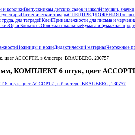
и и корочки
Выпускникам детских садов и школ
Игрушки, значки
 сувениры
Гигиенические товары
СПЕЦПРЕДЛОЖЕНИЯ
Товары
 труда, для тетрадей
Клей
Принадлежности для письма и черчени
ские
Офис
Блокноты
Обложки школьные
Бумага и бумажная прод
лежности
Ножницы и ножи
Дидактический материал
Чертежные пр
цвет АССОРТИ, в блистере, BRAUBERG, 230757
, КОМПЛЕКТ 6 штук, цвет АССОРТИ, 