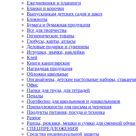
Ежедневники и планинги
Бланки и корочки
Выпускникам детских садов и школ
Блокноты
Бумага и бумажная продукция
Все для творчества
Гигиенические товары
Глобусы, карты, атласы
Деловые подарки и сувениры
Игрушки, значки, наклейки
Клей
Книги канцелярские
Наградная продукция
Обложки школьные
Органайзеры, детские настольные наборы, стаканч
Офис
Папки для труда, для тетрадей
Пеналы
Портфолио для школьников и дошкольников
Принадлежности для письма и черчения
Продукты питания, посуда и техника
Разное
Ранцы, рюкзаки, мешки и сумки для сменной обуви
СПЕЦПРЕДЛОЖЕНИЯ
Средства индивидуальной защиты