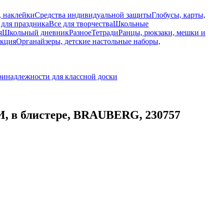
, наклейки
Средства индивидуальной защиты
Глобусы, карты,
 для праздника
Все для творчества
Школьные
я
Школьный дневник
Разное
Тетради
Ранцы, рюкзаки, мешки и
укция
Органайзеры, детские настольные наборы,
инадлежности для классной доски
в блистере, BRAUBERG, 230757