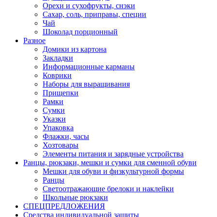
Орехи и сухофрукты, снэки
Сахар, соль, приправы, специи
Чай
Шоколад порционный
Разное
Домики из картона
Закладки
Информационные карманы
Коврики
Наборы для выращивания
Прищепки
Рамки
Сумки
Указки
Упаковка
Флажки, часы
Хозтовары
Элементы питания и зарядные устройства
Ранцы, рюкзаки, мешки и сумки для сменной обуви
Мешки для обуви и физкультурной формы
Ранцы
Светоотражающие брелоки и наклейки
Школьные рюкзаки
СПЕЦПРЕДЛОЖЕНИЯ
Средства индивидуальной защиты