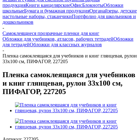
продукция
Книги канцелярские
Офис
Блокноты
Обложки
школьные
Бумага и бумажная продукция
Органайзеры, детские
настольные наборы, стаканчики
Портфолио для школьников и
дошкольников
-
Самоклеящиеся прозрачные пленки для книг
Обложки для учебников, атласов, рабочих тетрадей
Обложки
для тетрадей
Обложки для классных журналов
-
Пленка самоклеящаяся для учебников и книг глянцевая, рулон
33х100 см, ПИФАГОР, 227205
Пленка самоклеящаяся для учебников
и книг глянцевая, рулон 33х100 см,
ПИФАГОР, 227205
Артикул:
227205