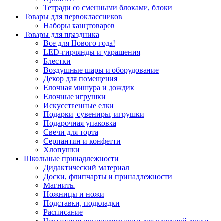
Тетради со сменными блоками, блоки
Товары для первоклассников
Наборы канцтоваров
Товары для праздника
Все для Нового года!
LED-гирлянды и украшения
Блестки
Воздушные шары и оборудование
Декор для помещения
Елочная мишура и дождик
Елочные игрушки
Искусственные елки
Подарки, сувениры, игрушки
Подарочная упаковка
Свечи для торта
Серпантин и конфетти
Хлопушки
Школьные принадлежности
Дидактический материал
Доски, флипчарты и принадлежности
Магниты
Ножницы и ножи
Подставки, подкладки
Расписание
Чертежные принадлежности для классной доски