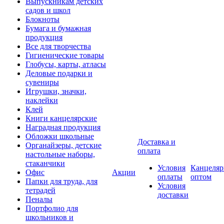
Выпускникам детских
садов и школ
Блокноты
Бумага и бумажная
продукция
Все для творчества
Гигиенические товары
Глобусы, карты, атласы
Деловые подарки и
сувениры
Игрушки, значки,
наклейки
Клей
Книги канцелярские
Наградная продукция
Обложки школьные
Доставка и
Органайзеры, детские
оплата
настольные наборы,
стаканчики
Условия
Канцеляр
Офис
Акции
оплаты
оптом
Папки для труда, для
Условия
тетрадей
доставки
Пеналы
Портфолио для
школьников и