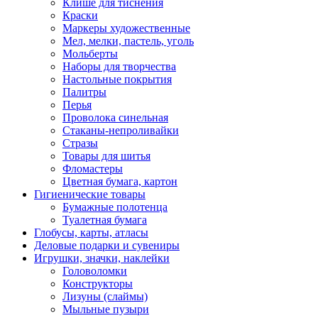
Клише для тиснения
Краски
Маркеры художественные
Мел, мелки, пастель, уголь
Мольберты
Наборы для творчества
Настольные покрытия
Палитры
Перья
Проволока синельная
Стаканы-непроливайки
Стразы
Товары для шитья
Фломастеры
Цветная бумага, картон
Гигиенические товары
Бумажные полотенца
Туалетная бумага
Глобусы, карты, атласы
Деловые подарки и сувениры
Игрушки, значки, наклейки
Головоломки
Конструкторы
Лизуны (слаймы)
Мыльные пузыри