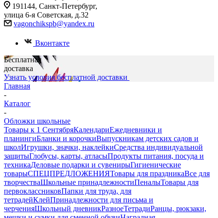
191144, Санкт-Петербург,
улица 6-я Советская, д.32
vagonchikspb@yandex.ru
Вконтакте
Бесплатная
доставка
Узнать условия бесплатной доставки
Главная
-
Каталог
-
Обложки школьные
Товары к 1 Сентября
Календари
Ежедневники и
планинги
Бланки и корочки
Выпускникам детских садов и
школ
Игрушки, значки, наклейки
Средства индивидуальной
защиты
Глобусы, карты, атласы
Продукты питания, посуда и
техника
Деловые подарки и сувениры
Гигиенические
товары
СПЕЦПРЕДЛОЖЕНИЯ
Товары для праздника
Все для
творчества
Школьные принадлежности
Пеналы
Товары для
первоклассников
Папки для труда, для
тетрадей
Клей
Принадлежности для письма и
черчения
Школьный дневник
Разное
Тетради
Ранцы, рюкзаки,
мешки и сумки для сменной обуви
Наградная