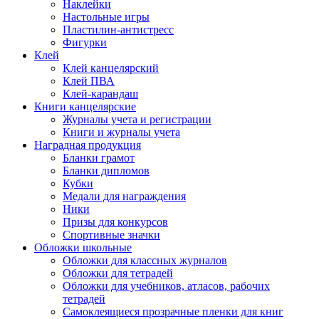
Наклейки
Настольные игры
Пластилин-антистресс
Фигурки
Клей
Клей канцелярский
Клей ПВА
Клей-карандаш
Книги канцелярские
Журналы учета и регистрации
Книги и журналы учета
Наградная продукция
Бланки грамот
Бланки дипломов
Кубки
Медали для награждения
Ники
Призы для конкурсов
Спортивные значки
Обложки школьные
Обложки для классных журналов
Обложки для тетрадей
Обложки для учебников, атласов, рабочих
тетрадей
Самоклеящиеся прозрачные пленки для книг