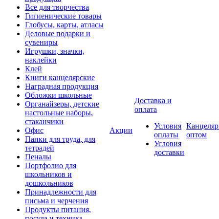
Все для творчества
Гигиенические товары
Глобусы, карты, атласы
Деловые подарки и
сувениры
Игрушки, значки,
наклейки
Клей
Книги канцелярские
Наградная продукция
Обложки школьные
Доставка и
Органайзеры, детские
оплата
настольные наборы,
стаканчики
Условия
Канцеляр
Офис
Акции
оплаты
оптом
Папки для труда, для
Условия
тетрадей
доставки
Пеналы
Портфолио для
школьников и
дошкольников
Принадлежности для
письма и черчения
Продукты питания,
посуда и техника