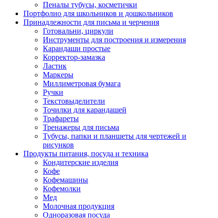
Пеналы тубусы, косметички
Портфолио для школьников и дошкольников
Принадлежности для письма и черчения
Готовальни, циркули
Инструменты для построения и измерения
Карандаши простые
Корректор-замазка
Ластик
Маркеры
Миллиметровая бумага
Ручки
Текстовыделители
Точилки для карандашей
Трафареты
Тренажеры для письма
Тубусы, папки и планшеты для чертежей и
рисунков
Продукты питания, посуда и техника
Кондитерские изделия
Кофе
Кофемашины
Кофемолки
Мед
Молочная продукция
Одноразовая посуда