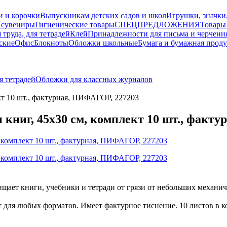
и и корочки
Выпускникам детских садов и школ
Игрушки, значки
 сувениры
Гигиенические товары
СПЕЦПРЕДЛОЖЕНИЯ
Товары
 труда, для тетрадей
Клей
Принадлежности для письма и черчени
ские
Офис
Блокноты
Обложки школьные
Бумага и бумажная прод
я тетрадей
Обложки для классных журналов
кт 10 шт., фактурная, ПИФАГОР, 227203
 книг, 45х30 см, комплект 10 шт., факт
ет книги, учебники и тетради от грязи от небольших механич
ля любых форматов. Имеет фактурное тиснение. 10 листов в ком