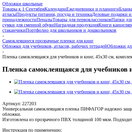
Обложки школьные
Товары к 1 Сентября
Календари
Ежедневники и планинги
Бланк
атласы
Продукты питания, посуда и техника
Деловые подарки и
принадлежности
Пеналы
Товары для первоклассников
Папки для
сумки для сменной обуви
Наградная продукция
Книги канцеляр
стаканчики
Портфолио для школьников и дошкольников
-
Самоклеящиеся прозрачные пленки для книг
Обложки для учебников, атласов, рабочих тетрадей
Обложки дл
-
Пленка самоклеящаяся для учебников и книг, 45х30 см, компле
Пленка самоклеящаяся для учебников и
Артикул:
227203
Универсальная самоклеящаяся пленка ПИФАГОР надежно защища
обложки.
Изготовлена из прозрачного ПВХ толщиной 100 мкм. Подходит д
Инструкция по применению: