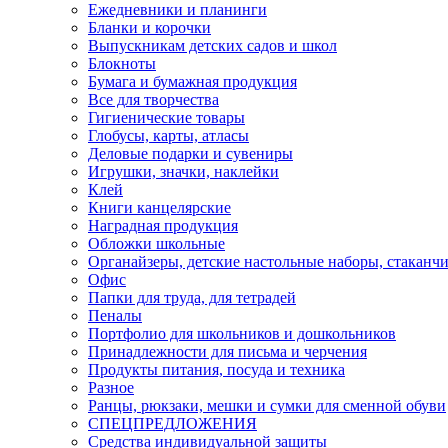
Ежедневники и планинги
Бланки и корочки
Выпускникам детских садов и школ
Блокноты
Бумага и бумажная продукция
Все для творчества
Гигиенические товары
Глобусы, карты, атласы
Деловые подарки и сувениры
Игрушки, значки, наклейки
Клей
Книги канцелярские
Наградная продукция
Обложки школьные
Органайзеры, детские настольные наборы, стаканч
Офис
Папки для труда, для тетрадей
Пеналы
Портфолио для школьников и дошкольников
Принадлежности для письма и черчения
Продукты питания, посуда и техника
Разное
Ранцы, рюкзаки, мешки и сумки для сменной обуви
СПЕЦПРЕДЛОЖЕНИЯ
Средства индивидуальной защиты