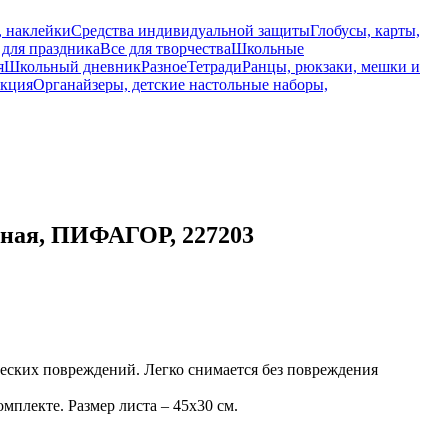
, наклейки
Средства индивидуальной защиты
Глобусы, карты,
 для праздника
Все для творчества
Школьные
я
Школьный дневник
Разное
Тетради
Ранцы, рюкзаки, мешки и
укция
Органайзеры, детские настольные наборы,
урная, ПИФАГОР, 227203
еских повреждений. Легко снимается без повреждения
плекте. Размер листа – 45х30 см.