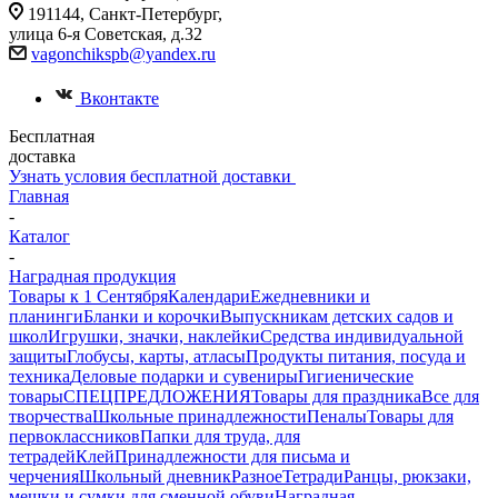
191144, Санкт-Петербург,
улица 6-я Советская, д.32
vagonchikspb@yandex.ru
Вконтакте
Бесплатная
доставка
Узнать условия бесплатной доставки
Главная
-
Каталог
-
Наградная продукция
Товары к 1 Сентября
Календари
Ежедневники и
планинги
Бланки и корочки
Выпускникам детских садов и
школ
Игрушки, значки, наклейки
Средства индивидуальной
защиты
Глобусы, карты, атласы
Продукты питания, посуда и
техника
Деловые подарки и сувениры
Гигиенические
товары
СПЕЦПРЕДЛОЖЕНИЯ
Товары для праздника
Все для
творчества
Школьные принадлежности
Пеналы
Товары для
первоклассников
Папки для труда, для
тетрадей
Клей
Принадлежности для письма и
черчения
Школьный дневник
Разное
Тетради
Ранцы, рюкзаки,
мешки и сумки для сменной обуви
Наградная