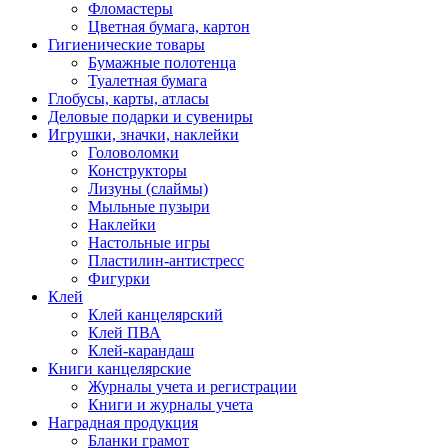
Фломастеры
Цветная бумага, картон
Гигиенические товары
Бумажные полотенца
Туалетная бумага
Глобусы, карты, атласы
Деловые подарки и сувениры
Игрушки, значки, наклейки
Головоломки
Конструкторы
Лизуны (слаймы)
Мыльные пузыри
Наклейки
Настольные игры
Пластилин-антистресс
Фигурки
Клей
Клей канцелярский
Клей ПВА
Клей-карандаш
Книги канцелярские
Журналы учета и регистрации
Книги и журналы учета
Наградная продукция
Бланки грамот