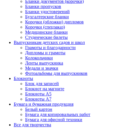
Бланки документов (корочки)
Бланки пропусков
Бланки удостоверений
Бухгалтерские бланки
Корочки (обложки) дипломов
Корочки (спецзаказ)
Медицинские бланки
Студенческие билеты
Выпускникам детских садов и школ
Грамоты и благодарности
Дипломы и грамоты
Колокольчики
Ленты выпускника
Медали и значки
Фотоальбомы для выпускников
Блокноты
Блок для записей
Блокнот на магните
Блокноты А5
Блокноты А7
Бумага и бумажная продукция
Белый картон
Бумага для копировальных работ
Бумага для офисной техники
Все для творчества