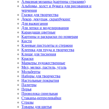
Алмазная мозаика (картины стразами)
Альбомы, холст и бумага для рисования и
черчения
Глазки для творчества
Декор, декупаж, скрапбукинг
Для выжигания
Для лепки и моделирования
Карандаши цветные
Картины и раскраски по номерам
Кисти
Клеевые пистолеты и стержни
Клеенка для труда и творчества
Клише для тиснения
Краски
Маркеры художественные
Мел, мелки, пастель, уголь
Мольберты
Наборы для творчества
Настольные покрытия
Палитры
Перья
Проволока синельная
Стаканы-непроливайки
Стразы
Товары для шитья