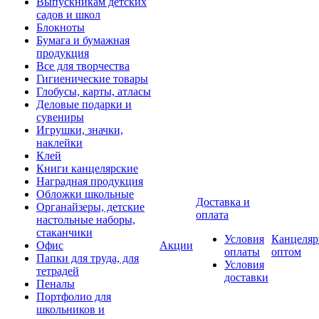
Выпускникам детских
садов и школ
Блокноты
Бумага и бумажная
продукция
Все для творчества
Гигиенические товары
Глобусы, карты, атласы
Деловые подарки и
сувениры
Игрушки, значки,
наклейки
Клей
Книги канцелярские
Наградная продукция
Обложки школьные
Доставка и
Органайзеры, детские
оплата
настольные наборы,
стаканчики
Условия
Канцеляр
Офис
Акции
оплаты
оптом
Папки для труда, для
Условия
тетрадей
доставки
Пеналы
Портфолио для
школьников и