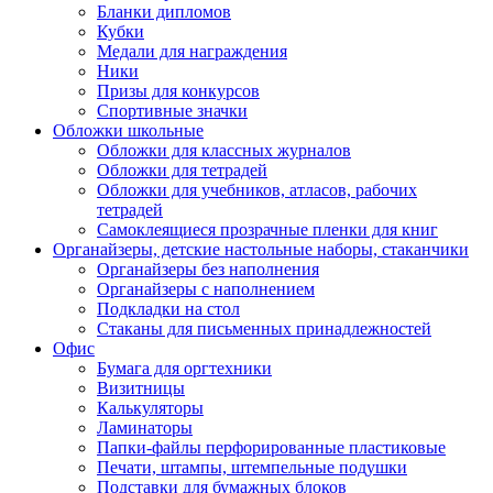
Бланки дипломов
Кубки
Медали для награждения
Ники
Призы для конкурсов
Спортивные значки
Обложки школьные
Обложки для классных журналов
Обложки для тетрадей
Обложки для учебников, атласов, рабочих
тетрадей
Самоклеящиеся прозрачные пленки для книг
Органайзеры, детские настольные наборы, стаканчики
Органайзеры без наполнения
Органайзеры с наполнением
Подкладки на стол
Стаканы для письменных принадлежностей
Офис
Бумага для оргтехники
Визитницы
Калькуляторы
Ламинаторы
Папки-файлы перфорированные пластиковые
Печати, штампы, штемпельные подушки
Подставки для бумажных блоков