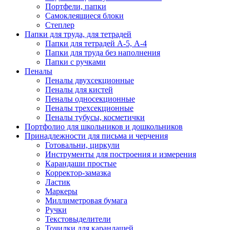
Портфели, папки
Самоклеящиеся блоки
Степлер
Папки для труда, для тетрадей
Папки для тетрадей А-5, А-4
Папки для труда без наполнения
Папки с ручками
Пеналы
Пеналы двухсекционные
Пеналы для кистей
Пеналы односекционные
Пеналы трехсекционные
Пеналы тубусы, косметички
Портфолио для школьников и дошкольников
Принадлежности для письма и черчения
Готовальни, циркули
Инструменты для построения и измерения
Карандаши простые
Корректор-замазка
Ластик
Маркеры
Миллиметровая бумага
Ручки
Текстовыделители
Точилки для карандашей