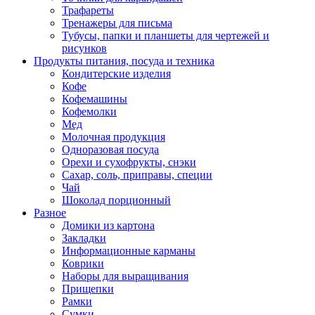
Трафареты
Тренажеры для письма
Тубусы, папки и планшеты для чертежей и
рисунков
Продукты питания, посуда и техника
Кондитерские изделия
Кофе
Кофемашины
Кофемолки
Мед
Молочная продукция
Одноразовая посуда
Орехи и сухофрукты, снэки
Сахар, соль, приправы, специи
Чай
Шоколад порционный
Разное
Домики из картона
Закладки
Информационные карманы
Коврики
Наборы для выращивания
Прищепки
Рамки
Сумки