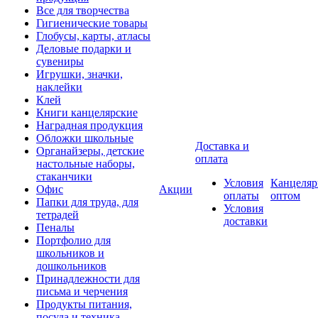
Все для творчества
Гигиенические товары
Глобусы, карты, атласы
Деловые подарки и
сувениры
Игрушки, значки,
наклейки
Клей
Книги канцелярские
Наградная продукция
Обложки школьные
Доставка и
Органайзеры, детские
оплата
настольные наборы,
стаканчики
Условия
Канцеляр
Офис
Акции
оплаты
оптом
Папки для труда, для
Условия
тетрадей
доставки
Пеналы
Портфолио для
школьников и
дошкольников
Принадлежности для
письма и черчения
Продукты питания,
посуда и техника