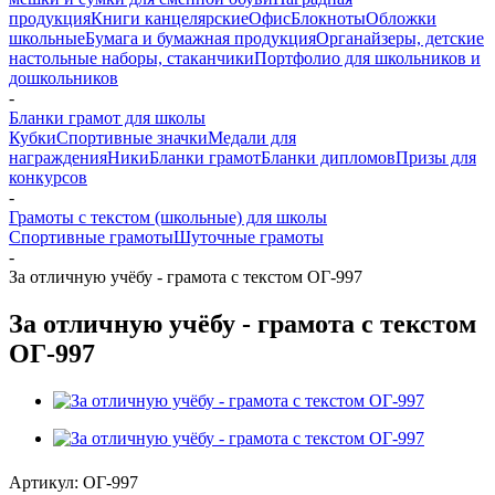
продукция
Книги канцелярские
Офис
Блокноты
Обложки
школьные
Бумага и бумажная продукция
Органайзеры, детские
настольные наборы, стаканчики
Портфолио для школьников и
дошкольников
-
Бланки грамот для школы
Кубки
Спортивные значки
Медали для
награждения
Ники
Бланки грамот
Бланки дипломов
Призы для
конкурсов
-
Грамоты с текстом (школьные) для школы
Спортивные грамоты
Шуточные грамоты
-
За отличную учёбу - грамота с текстом ОГ-997
За отличную учёбу - грамота с текстом
ОГ-997
Артикул:
ОГ-997