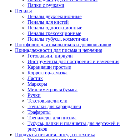
Папки с ручками
Пеналы
Пеналы двухсекционные
Пеналы для кистей
Пеналы односекционные
Пеналы трехсекционные
Пеналы тубусы, косметички
Портфолио для школьников и дошкольников
Принадлежности для письма и черчения
Готовальни, циркули
Инструменты для построения и измерения
Карандаши простые
Корректор-замазка
Ластик
Маркеры
Миллиметровая бумага
Ручки
Текстовыделители
Точилки для карандашей
Трафареты
Тренажеры для письма
Тубусы, папки и планшеты для чертежей и
рисунков
Продукты питания, посуда и техника