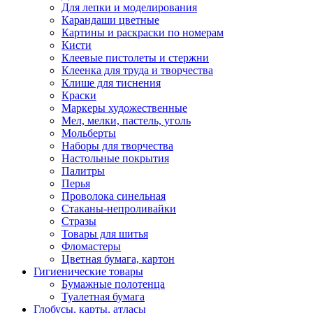
Для лепки и моделирования
Карандаши цветные
Картины и раскраски по номерам
Кисти
Клеевые пистолеты и стержни
Клеенка для труда и творчества
Клише для тиснения
Краски
Маркеры художественные
Мел, мелки, пастель, уголь
Мольберты
Наборы для творчества
Настольные покрытия
Палитры
Перья
Проволока синельная
Стаканы-непроливайки
Стразы
Товары для шитья
Фломастеры
Цветная бумага, картон
Гигиенические товары
Бумажные полотенца
Туалетная бумага
Глобусы, карты, атласы