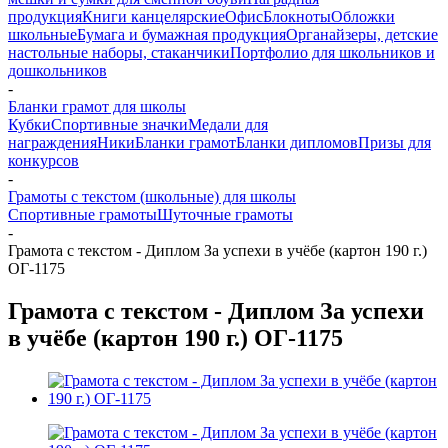
продукция
Книги канцелярские
Офис
Блокноты
Обложки
школьные
Бумага и бумажная продукция
Органайзеры, детские
настольные наборы, стаканчики
Портфолио для школьников и
дошкольников
-
Бланки грамот для школы
Кубки
Спортивные значки
Медали для
награждения
Ники
Бланки грамот
Бланки дипломов
Призы для
конкурсов
-
Грамоты с текстом (школьные) для школы
Спортивные грамоты
Шуточные грамоты
-
Грамота с текстом - Диплом За успехи в учёбе (картон 190 г.)
ОГ-1175
Грамота с текстом - Диплом За успехи
в учёбе (картон 190 г.) ОГ-1175