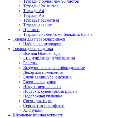
Тетради с более, чем 96 листов
Тетради 120 листов
Тетради А4
Тетради А5
Тетрадь предметная
Тетрадь для нот
Прописи
Тетради со сменными блоками, блоки
Товары для первоклассников
Наборы канцтоваров
Товары для праздника
Все для Нового года!
LED-гирлянды и украшения
Блестки
Воздушные шары и оборудование
Декор для помещения
Елочная мишура и дождик
Елочные игрушки
Искусственные елки
Подарки, сувениры, игрушки
Подарочная упаковка
Свечи для торта
Серпантин и конфетти
Хлопушки
Школьные принадлежности