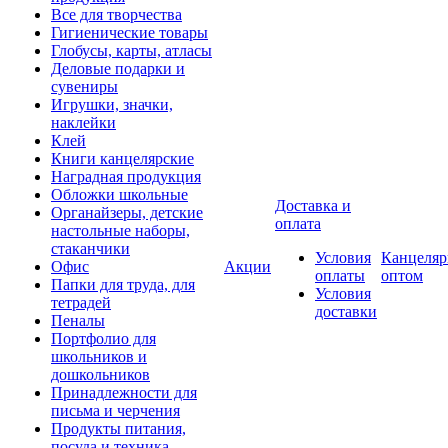
Все для творчества
Гигиенические товары
Глобусы, карты, атласы
Деловые подарки и
сувениры
Игрушки, значки,
наклейки
Клей
Книги канцелярские
Наградная продукция
Обложки школьные
Доставка и
Органайзеры, детские
оплата
настольные наборы,
стаканчики
Условия
Канцеляр
Офис
Акции
оплаты
оптом
Папки для труда, для
Условия
тетрадей
доставки
Пеналы
Портфолио для
школьников и
дошкольников
Принадлежности для
письма и черчения
Продукты питания,
посуда и техника