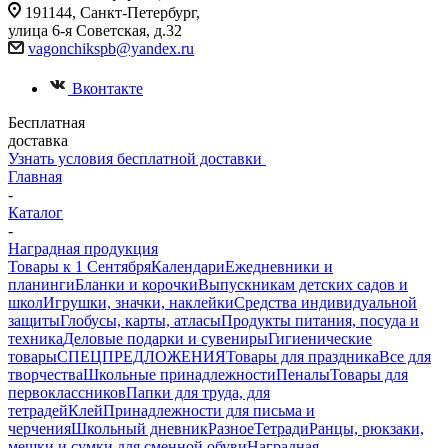
191144, Санкт-Петербург,
улица 6-я Советская, д.32
vagonchikspb@yandex.ru
Вконтакте
Бесплатная
доставка
Узнать условия бесплатной доставки
Главная
-
Каталог
-
Наградная продукция
Товары к 1 Сентября
Календари
Ежедневники и
планинги
Бланки и корочки
Выпускникам детских садов и
школ
Игрушки, значки, наклейки
Средства индивидуальной
защиты
Глобусы, карты, атласы
Продукты питания, посуда и
техника
Деловые подарки и сувениры
Гигиенические
товары
СПЕЦПРЕДЛОЖЕНИЯ
Товары для праздника
Все для
творчества
Школьные принадлежности
Пеналы
Товары для
первоклассников
Папки для труда, для
тетрадей
Клей
Принадлежности для письма и
черчения
Школьный дневник
Разное
Тетради
Ранцы, рюкзаки,
мешки и сумки для сменной обуви
Наградная