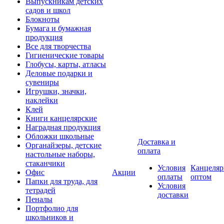
Выпускникам детских
садов и школ
Блокноты
Бумага и бумажная
продукция
Все для творчества
Гигиенические товары
Глобусы, карты, атласы
Деловые подарки и
сувениры
Игрушки, значки,
наклейки
Клей
Книги канцелярские
Наградная продукция
Обложки школьные
Доставка и
Органайзеры, детские
оплата
настольные наборы,
стаканчики
Условия
Канцеляр
Офис
Акции
оплаты
оптом
Папки для труда, для
Условия
тетрадей
доставки
Пеналы
Портфолио для
школьников и