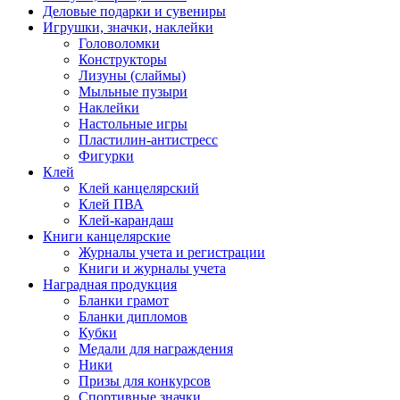
Деловые подарки и сувениры
Игрушки, значки, наклейки
Головоломки
Конструкторы
Лизуны (слаймы)
Мыльные пузыри
Наклейки
Настольные игры
Пластилин-антистресс
Фигурки
Клей
Клей канцелярский
Клей ПВА
Клей-карандаш
Книги канцелярские
Журналы учета и регистрации
Книги и журналы учета
Наградная продукция
Бланки грамот
Бланки дипломов
Кубки
Медали для награждения
Ники
Призы для конкурсов
Спортивные значки