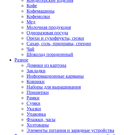
Кондитерские изделия
Кофе
Кофемашины
Кофемолки
Мед
Молочная продукция
Одноразовая посуда
Орехи и сухофрукты, снэки
Сахар, соль, приправы, специи
Чай
Шоколад порционный
Разное
Домики из картона
Закладки
Информационные карманы
Коврики
Наборы для выращивания
Прищепки
Рамки
Сумки
Указки
Упаковка
Флажки, часы
Хозтовары
Элементы питания и зарядные устройства