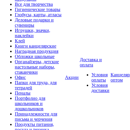
Все для творчества
Гигиенические товары
Глобусы, карты, атласы
Деловые подарки и
сувениры
Игрушки, значки,
наклейки
Клей
Книги канцелярские
Наградная продукция
Обложки школьные
Доставка и
Органайзеры, детские
оплата
настольные наборы,
стаканчики
Условия
Канцеляр
Офис
Акции
оплаты
оптом
Папки для труда, для
Условия
тетрадей
доставки
Пеналы
Портфолио для
школьников и
дошкольников
Принадлежности для
письма и черчения
Продукты питания,
посуда и техника