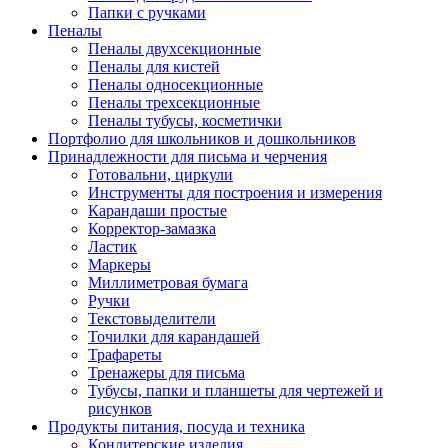
Папки с ручками
Пеналы
Пеналы двухсекционные
Пеналы для кистей
Пеналы односекционные
Пеналы трехсекционные
Пеналы тубусы, косметички
Портфолио для школьников и дошкольников
Принадлежности для письма и черчения
Готовальни, циркули
Инструменты для построения и измерения
Карандаши простые
Корректор-замазка
Ластик
Маркеры
Миллиметровая бумага
Ручки
Текстовыделители
Точилки для карандашей
Трафареты
Тренажеры для письма
Тубусы, папки и планшеты для чертежей и
рисунков
Продукты питания, посуда и техника
Кондитерские изделия