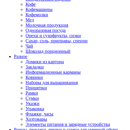
Кофе
Кофемашины
Кофемолки
Мед
Молочная продукция
Одноразовая посуда
Орехи и сухофрукты, снэки
Сахар, соль, приправы, специи
Чай
Шоколад порционный
Разное
Домики из картона
Закладки
Информационные карманы
Коврики
Наборы для выращивания
Прищепки
Рамки
Сумки
Указки
Упаковка
Флажки, часы
Хозтовары
Элементы питания и зарядные устройства
Ранцы, рюкзаки, мешки и сумки для сменной обуви