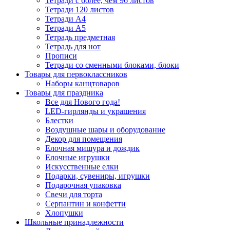
Тетради с более, чем 96 листов
Тетради 120 листов
Тетради А4
Тетради А5
Тетрадь предметная
Тетрадь для нот
Прописи
Тетради со сменными блоками, блоки
Товары для первоклассников
Наборы канцтоваров
Товары для праздника
Все для Нового года!
LED-гирлянды и украшения
Блестки
Воздушные шары и оборудование
Декор для помещения
Елочная мишура и дождик
Елочные игрушки
Искусственные елки
Подарки, сувениры, игрушки
Подарочная упаковка
Свечи для торта
Серпантин и конфетти
Хлопушки
Школьные принадлежности