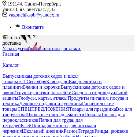
191144, Санкт-Петербург,
улица 6-я Советская, д.32
vagonchikspb@yandex.ru
Вконтакте
Бесплатная
доставка
Узнать условия бесплатной доставки
Главная
-
Каталог
-
Выпускникам детских садов и школ
Товары к 1 Сентября
Календари
Ежедневники и
планинги
Бланки и корочки
Выпускникам детских садов и
школ
Игрушки, значки, наклейки
Средства индивидуальной
защиты
Глобусы, карты, атласы
Продукты питания, посуда и
техника
Деловые подарки и сувениры
Гигиенические
товары
СПЕЦПРЕДЛОЖЕНИЯ
Товары для праздника
Все для
творчества
Школьные принадлежности
Пеналы
Товары для
первоклассников
Папки для труда, для
тетрадей
Клей
Принадлежности для письма и
черчения
Школьный дневник
Разное
Тетради
Ранцы, рюкзаки,
мешки и сумки для сменной обуви
Наградная