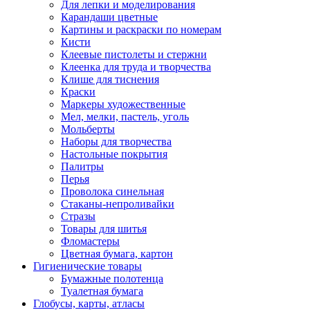
Для лепки и моделирования
Карандаши цветные
Картины и раскраски по номерам
Кисти
Клеевые пистолеты и стержни
Клеенка для труда и творчества
Клише для тиснения
Краски
Маркеры художественные
Мел, мелки, пастель, уголь
Мольберты
Наборы для творчества
Настольные покрытия
Палитры
Перья
Проволока синельная
Стаканы-непроливайки
Стразы
Товары для шитья
Фломастеры
Цветная бумага, картон
Гигиенические товары
Бумажные полотенца
Туалетная бумага
Глобусы, карты, атласы