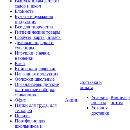
Выпускникам детских
садов и школ
Блокноты
Бумага и бумажная
продукция
Все для творчества
Гигиенические товары
Глобусы, карты, атласы
Деловые подарки и
сувениры
Игрушки, значки,
наклейки
Клей
Книги канцелярские
Наградная продукция
Обложки школьные
Доставка и
Органайзеры, детские
оплата
настольные наборы,
стаканчики
Условия
Канцеляр
Офис
Акции
оплаты
оптом
Папки для труда, для
Условия
тетрадей
доставки
Пеналы
Портфолио для
школьников и