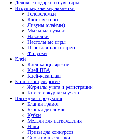
Деловые подарки и сувениры
Игрушки, значки, наклейки
Головоломки
Конструкторы
Лизуны (слаймы)
Мыльные пузыри
Наклейки
Настольные игры
Пластилин-антистресс
Фигурки
Клей
Клей канцелярский
Клей ПВА
Клей-карандаш
Книги канцелярские
Журналы учета и регистрации
Книги и журналы учета
Наградная продукция
Бланки грамот
Бланки дипломов
Кубки
Медали для награждения
Ники
Призы для конкурсов
Спортивные значки