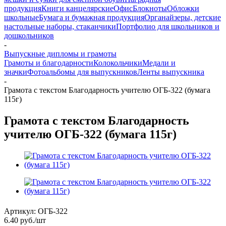
продукция
Книги канцелярские
Офис
Блокноты
Обложки
школьные
Бумага и бумажная продукция
Органайзеры, детские
настольные наборы, стаканчики
Портфолио для школьников и
дошкольников
-
Выпускные дипломы и грамоты
Грамоты и благодарности
Колокольчики
Медали и
значки
Фотоальбомы для выпускников
Ленты выпускника
-
Грамота с текстом Благодарность учителю ОГБ-322 (бумага
115г)
Грамота с текстом Благодарность
учителю ОГБ-322 (бумага 115г)
Артикул:
ОГБ-322
6.40
руб.
/шт