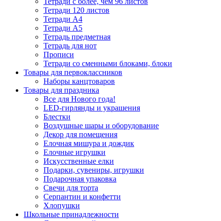
Тетради с более, чем 96 листов
Тетради 120 листов
Тетради А4
Тетради А5
Тетрадь предметная
Тетрадь для нот
Прописи
Тетради со сменными блоками, блоки
Товары для первоклассников
Наборы канцтоваров
Товары для праздника
Все для Нового года!
LED-гирлянды и украшения
Блестки
Воздушные шары и оборудование
Декор для помещения
Елочная мишура и дождик
Елочные игрушки
Искусственные елки
Подарки, сувениры, игрушки
Подарочная упаковка
Свечи для торта
Серпантин и конфетти
Хлопушки
Школьные принадлежности