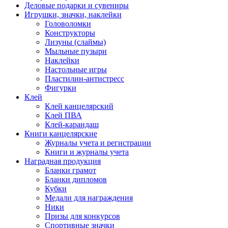
Деловые подарки и сувениры
Игрушки, значки, наклейки
Головоломки
Конструкторы
Лизуны (слаймы)
Мыльные пузыри
Наклейки
Настольные игры
Пластилин-антистресс
Фигурки
Клей
Клей канцелярский
Клей ПВА
Клей-карандаш
Книги канцелярские
Журналы учета и регистрации
Книги и журналы учета
Наградная продукция
Бланки грамот
Бланки дипломов
Кубки
Медали для награждения
Ники
Призы для конкурсов
Спортивные значки