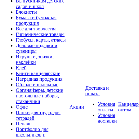
Выпускникам детских
садов и школ
Блокноты
Бумага и бумажная
продукция
Все для творчества
Гигиенические товары
Глобусы, карты, атласы
Деловые подарки и
сувениры
Игрушки, значки,
наклейки
Клей
Книги канцелярские
Наградная продукция
Обложки школьные
Доставка и
Органайзеры, детские
оплата
настольные наборы,
стаканчики
Условия
Канцеляр
Офис
Акции
оплаты
оптом
Папки для труда, для
Условия
тетрадей
доставки
Пеналы
Портфолио для
школьников и