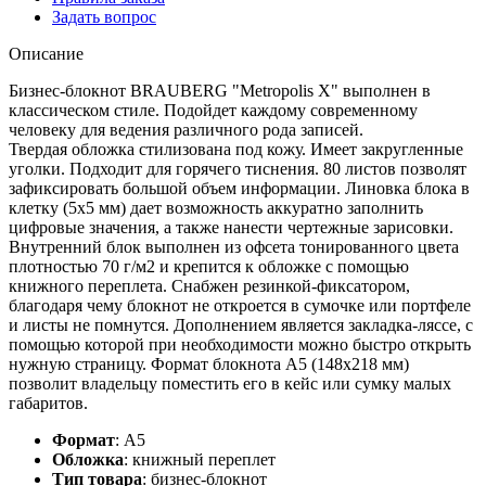
Задать вопрос
Описание
Бизнес-блокнот BRAUBERG "Metropolis X" выполнен в
классическом стиле. Подойдет каждому современному
человеку для ведения различного рода записей.
Твердая обложка стилизована под кожу. Имеет закругленные
уголки. Подходит для горячего тиснения. 80 листов позволят
зафиксировать большой объем информации. Линовка блока в
клетку (5х5 мм) дает возможность аккуратно заполнить
цифровые значения, а также нанести чертежные зарисовки.
Внутренний блок выполнен из офсета тонированного цвета
плотностью 70 г/м2 и крепится к обложке с помощью
книжного переплета. Снабжен резинкой-фиксатором,
благодаря чему блокнот не откроется в сумочке или портфеле
и листы не помнутся. Дополнением является закладка-ляссе, с
помощью которой при необходимости можно быстро открыть
нужную страницу. Формат блокнота А5 (148х218 мм)
позволит владельцу поместить его в кейс или сумку малых
габаритов.
Формат
:
А5
Обложка
:
книжный переплет
Тип товара
:
бизнес-блокнот