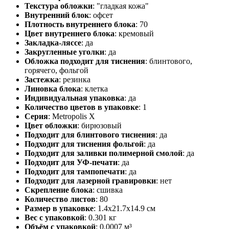
Текстура обложки
:
"гладкая кожа"
Внутренний блок
:
офсет
Плотность внутреннего блока
:
70
Цвет внутреннего блока
:
кремовый
Закладка-ляссе
:
да
Закругленные уголки
:
да
Обложка подходит для тиснения
:
блинтового,
горячего, фольгой
Застежка
:
резинка
Линовка блока
:
клетка
Индивидуальная упаковка
:
да
Количество цветов в упаковке
:
1
Серия
:
Metropolis X
Цвет обложки
:
бирюзовый
Подходит для блинтового тиснения
:
да
Подходит для тиснения фольгой
:
да
Подходит для заливки полимерной смолой
:
да
Подходит для УФ-печати
:
да
Подходит для тампопечати
:
да
Подходит для лазерной гравировки
:
нет
Скрепление блока
:
сшивка
Количество листов
:
80
Размер в упаковке
:
1.4x21.7x14.9 см
Вес с упаковкой
:
0.301 кг
Объём с упаковкой
:
0.0007 м³