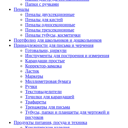
Папки с ручками
Пеналы
Пеналы двухсекционные
Пеналы для кистей
Пеналы односекционные
Пеналы трехсекционные
Пеналы тубусы, косметички
Портфолио для школьников и дошкольников
Принадлежности для письма и черчения
Готовальни, циркули
Инструменты для построения и измерения
Карандаши простые
Корректор-замазка
Ластик
Маркеры
Миллиметровая бумага
Ручки
Текстовыделители
Точилки для карандашей
Трафареты
Тренажеры для письма
Тубусы, папки и планшеты для чертежей и
рисунков
Продукты питания, посуда и техника
Кондитерские изделия