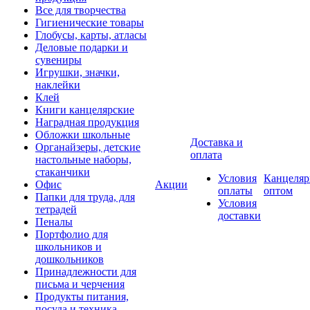
Все для творчества
Гигиенические товары
Глобусы, карты, атласы
Деловые подарки и
сувениры
Игрушки, значки,
наклейки
Клей
Книги канцелярские
Наградная продукция
Обложки школьные
Доставка и
Органайзеры, детские
оплата
настольные наборы,
стаканчики
Условия
Канцеляр
Офис
Акции
оплаты
оптом
Папки для труда, для
Условия
тетрадей
доставки
Пеналы
Портфолио для
школьников и
дошкольников
Принадлежности для
письма и черчения
Продукты питания,
посуда и техника