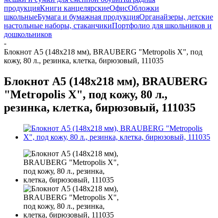
продукция
Книги канцелярские
Офис
Обложки
школьные
Бумага и бумажная продукция
Органайзеры, детские
настольные наборы, стаканчики
Портфолио для школьников и
дошкольников
-
Блокнот А5 (148x218 мм), BRAUBERG "Metropolis X", под
кожу, 80 л., резинка, клетка, бирюзовый, 111035
Блокнот А5 (148x218 мм), BRAUBERG
"Metropolis X", под кожу, 80 л.,
резинка, клетка, бирюзовый, 111035