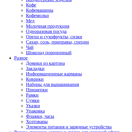
Кофе
Кофемашины
Кофемолки
Мед
Молочная продукция
Одноразовая посуда
Орехи и сухофрукты, снэки
Сахар, соль, приправы, специи
Чай
Шоколад порционный
Разное
Домики из картона
Закладки
Информационные карманы
Коврики
Наборы для выращивания
Прищепки
Рамки
Сумки
Указки
Упаковка
Флажки, часы
Хозтовары
Элементы питания и зарядные устройства