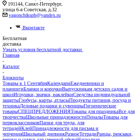
191144, Санкт-Петербург,
улица 6-я Советская, д.32
vagonchikspb@yandex.ru
Вконтакте
Бесплатная
доставка
Узнать условия бесплатной доставки
Главная
-
Каталог
-
Блокноты
Товары к 1 Сентября
Календари
Ежедневники и
планинги
Бланки и корочки
Выпускникам детских садов и
школ
Игрушки, значки, наклейки
Средства индивидуальной
защиты
Глобусы, карты, атласы
Продукты питания, посуда и
техника
Деловые подарки и сувениры
Гигиенические
товары
СПЕЦПРЕДЛОЖЕНИЯ
Товары для праздника
Все для
творчества
Школьные принадлежности
Пеналы
Товары для
первоклассников
Папки для труда, для
тетрадей
Клей
Принадлежности для письма и
черчения
Школьный дневник
Разное
Тетради
Ранцы, рюкзаки,
мешки и сумки для сменной обуви
Наградная