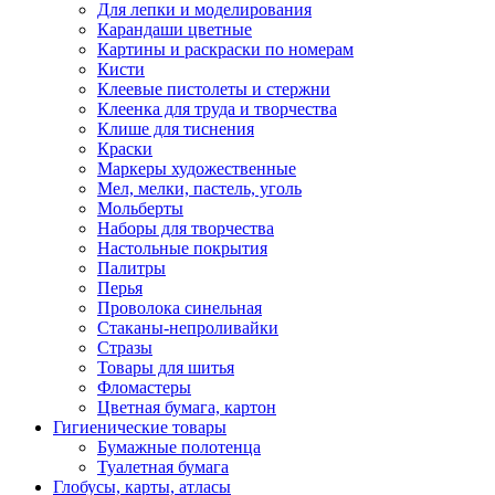
Для лепки и моделирования
Карандаши цветные
Картины и раскраски по номерам
Кисти
Клеевые пистолеты и стержни
Клеенка для труда и творчества
Клише для тиснения
Краски
Маркеры художественные
Мел, мелки, пастель, уголь
Мольберты
Наборы для творчества
Настольные покрытия
Палитры
Перья
Проволока синельная
Стаканы-непроливайки
Стразы
Товары для шитья
Фломастеры
Цветная бумага, картон
Гигиенические товары
Бумажные полотенца
Туалетная бумага
Глобусы, карты, атласы