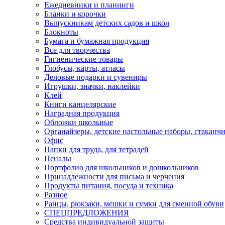
Ежедневники и планинги
Бланки и корочки
Выпускникам детских садов и школ
Блокноты
Бумага и бумажная продукция
Все для творчества
Гигиенические товары
Глобусы, карты, атласы
Деловые подарки и сувениры
Игрушки, значки, наклейки
Клей
Книги канцелярские
Наградная продукция
Обложки школьные
Органайзеры, детские настольные наборы, стаканч
Офис
Папки для труда, для тетрадей
Пеналы
Портфолио для школьников и дошкольников
Принадлежности для письма и черчения
Продукты питания, посуда и техника
Разное
Ранцы, рюкзаки, мешки и сумки для сменной обуви
СПЕЦПРЕДЛОЖЕНИЯ
Средства индивидуальной защиты