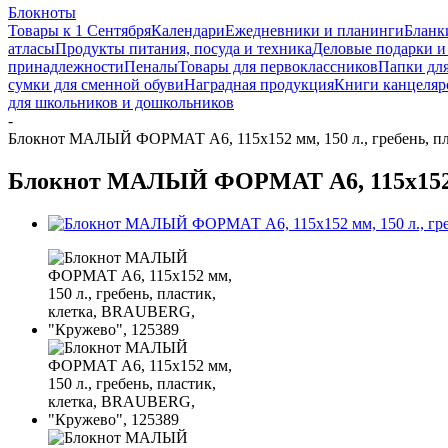
Блокноты
Товары к 1 Сентября
Календари
Ежедневники и планинги
Бланк
атласы
Продукты питания, посуда и техника
Деловые подарки и
принадлежности
Пеналы
Товары для первоклассников
Папки для
сумки для сменной обуви
Наградная продукция
Книги канцеляр
для школьников и дошкольников
-
Блокнот МАЛЫЙ ФОРМАТ А6, 115х152 мм, 150 л., гребень, пл
Блокнот МАЛЫЙ ФОРМАТ А6, 115х152 мм