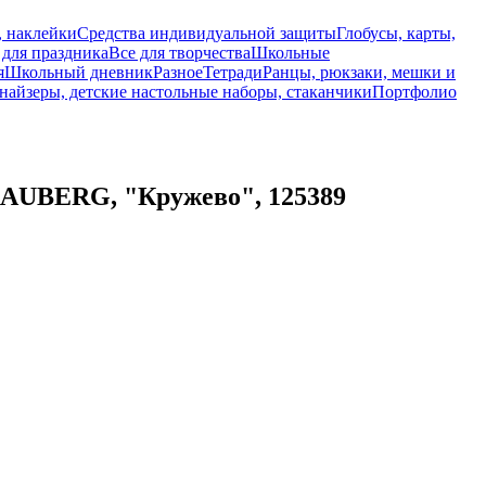
, наклейки
Средства индивидуальной защиты
Глобусы, карты,
 для праздника
Все для творчества
Школьные
я
Школьный дневник
Разное
Тетради
Ранцы, рюкзаки, мешки и
найзеры, детские настольные наборы, стаканчики
Портфолио
RAUBERG, "Кружево", 125389