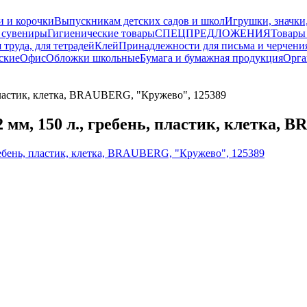
и и корочки
Выпускникам детских садов и школ
Игрушки, значки
 сувениры
Гигиенические товары
СПЕЦПРЕДЛОЖЕНИЯ
Товары
 труда, для тетрадей
Клей
Принадлежности для письма и черчени
ские
Офис
Обложки школьные
Бумага и бумажная продукция
Орга
астик, клетка, BRAUBERG, "Кружево", 125389
, 150 л., гребень, пластик, клетка, B