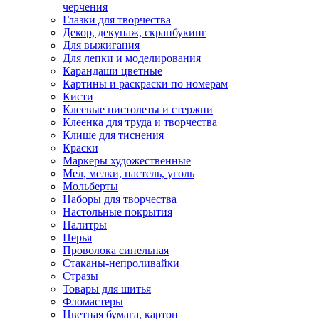
черчения
Глазки для творчества
Декор, декупаж, скрапбукинг
Для выжигания
Для лепки и моделирования
Карандаши цветные
Картины и раскраски по номерам
Кисти
Клеевые пистолеты и стержни
Клеенка для труда и творчества
Клише для тиснения
Краски
Маркеры художественные
Мел, мелки, пастель, уголь
Мольберты
Наборы для творчества
Настольные покрытия
Палитры
Перья
Проволока синельная
Стаканы-непроливайки
Стразы
Товары для шитья
Фломастеры
Цветная бумага, картон