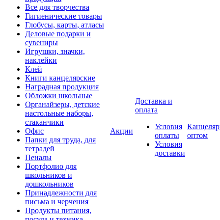
Все для творчества
Гигиенические товары
Глобусы, карты, атласы
Деловые подарки и
сувениры
Игрушки, значки,
наклейки
Клей
Книги канцелярские
Наградная продукция
Обложки школьные
Доставка и
Органайзеры, детские
оплата
настольные наборы,
стаканчики
Условия
Канцеляр
Офис
Акции
оплаты
оптом
Папки для труда, для
Условия
тетрадей
доставки
Пеналы
Портфолио для
школьников и
дошкольников
Принадлежности для
письма и черчения
Продукты питания,
посуда и техника