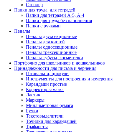
Степлер
Папки для труда, для тетрадей
Папки для тетрадей А-5, А-4
Папки для труда без наполнения
Папки с ручками
Пеналы
Пеналы двухсекционные
Пеналы для кистей
Пеналы односекционные
Пеналы трехсекционные
Пеналы тубусы, косметички
Портфолио для школьников и дошкольников
Принадлежности для письма и черчения
Готовальни, циркули
Инструменты для построения и измерения
Карандаши простые
Корректор-замазка
Ластик
Маркеры
Миллиметровая бумага
Ручки
Текстовыделители
Точилки для карандашей
Трафареты
Тренажеры для письма