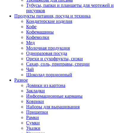
Тубусы, папки и планшеты для чертежей и
рисунков
Продукты питания, посуда и техника
Кондитерские изделия
Кофе
Кофемашины
Кофемолки
Мед
Молочная продукция
Одноразовая посуда
Орехи и сухофрукты, снэки
Сахар, соль, приправы, специи
Чай
Шоколад порционный
Разное
Домики из картона
Закладки
Информационные карманы
Коврики
Наборы для выращивания
Прищепки
Рамки
Сумки
Указки