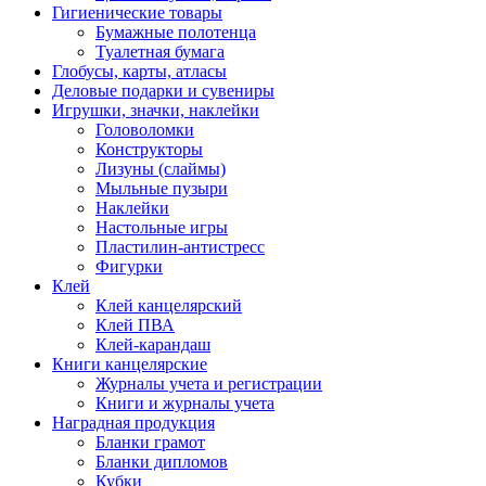
Гигиенические товары
Бумажные полотенца
Туалетная бумага
Глобусы, карты, атласы
Деловые подарки и сувениры
Игрушки, значки, наклейки
Головоломки
Конструкторы
Лизуны (слаймы)
Мыльные пузыри
Наклейки
Настольные игры
Пластилин-антистресс
Фигурки
Клей
Клей канцелярский
Клей ПВА
Клей-карандаш
Книги канцелярские
Журналы учета и регистрации
Книги и журналы учета
Наградная продукция
Бланки грамот
Бланки дипломов
Кубки