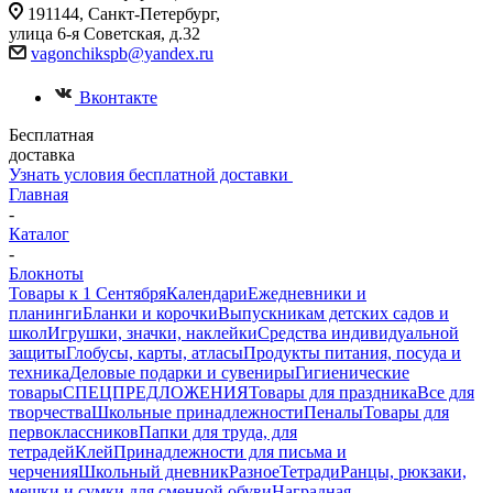
191144, Санкт-Петербург,
улица 6-я Советская, д.32
vagonchikspb@yandex.ru
Вконтакте
Бесплатная
доставка
Узнать условия бесплатной доставки
Главная
-
Каталог
-
Блокноты
Товары к 1 Сентября
Календари
Ежедневники и
планинги
Бланки и корочки
Выпускникам детских садов и
школ
Игрушки, значки, наклейки
Средства индивидуальной
защиты
Глобусы, карты, атласы
Продукты питания, посуда и
техника
Деловые подарки и сувениры
Гигиенические
товары
СПЕЦПРЕДЛОЖЕНИЯ
Товары для праздника
Все для
творчества
Школьные принадлежности
Пеналы
Товары для
первоклассников
Папки для труда, для
тетрадей
Клей
Принадлежности для письма и
черчения
Школьный дневник
Разное
Тетради
Ранцы, рюкзаки,
мешки и сумки для сменной обуви
Наградная