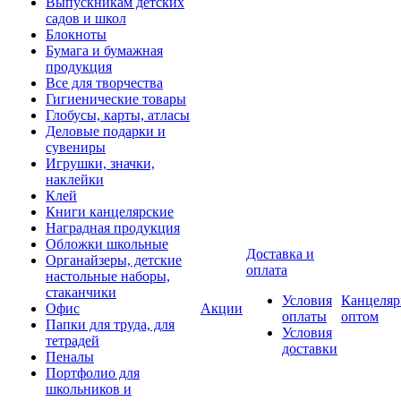
Выпускникам детских
садов и школ
Блокноты
Бумага и бумажная
продукция
Все для творчества
Гигиенические товары
Глобусы, карты, атласы
Деловые подарки и
сувениры
Игрушки, значки,
наклейки
Клей
Книги канцелярские
Наградная продукция
Обложки школьные
Доставка и
Органайзеры, детские
оплата
настольные наборы,
стаканчики
Условия
Канцеляр
Офис
Акции
оплаты
оптом
Папки для труда, для
Условия
тетрадей
доставки
Пеналы
Портфолио для
школьников и