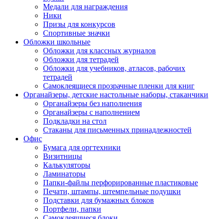
Медали для награждения
Ники
Призы для конкурсов
Спортивные значки
Обложки школьные
Обложки для классных журналов
Обложки для тетрадей
Обложки для учебников, атласов, рабочих
тетрадей
Самоклеящиеся прозрачные пленки для книг
Органайзеры, детские настольные наборы, стаканчики
Органайзеры без наполнения
Органайзеры с наполнением
Подкладки на стол
Стаканы для письменных принадлежностей
Офис
Бумага для оргтехники
Визитницы
Калькуляторы
Ламинаторы
Папки-файлы перфорированные пластиковые
Печати, штампы, штемпельные подушки
Подставки для бумажных блоков
Портфели, папки
Самоклеящиеся блоки