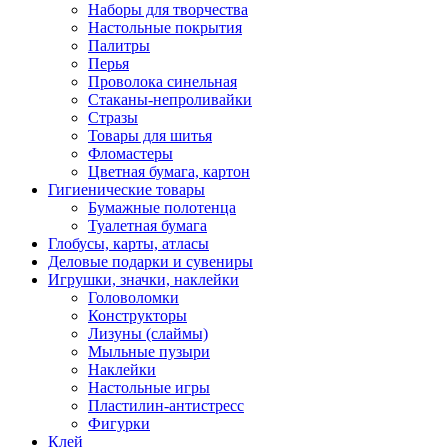
Наборы для творчества
Настольные покрытия
Палитры
Перья
Проволока синельная
Стаканы-непроливайки
Стразы
Товары для шитья
Фломастеры
Цветная бумага, картон
Гигиенические товары
Бумажные полотенца
Туалетная бумага
Глобусы, карты, атласы
Деловые подарки и сувениры
Игрушки, значки, наклейки
Головоломки
Конструкторы
Лизуны (слаймы)
Мыльные пузыри
Наклейки
Настольные игры
Пластилин-антистресс
Фигурки
Клей