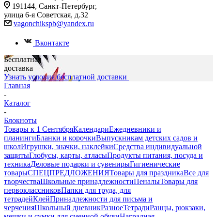
191144, Санкт-Петербург,
улица 6-я Советская, д.32
vagonchikspb@yandex.ru
Вконтакте
Бесплатная
доставка
Узнать условия бесплатной доставки
Главная
-
Каталог
-
Блокноты
Товары к 1 Сентября
Календари
Ежедневники и
планинги
Бланки и корочки
Выпускникам детских садов и
школ
Игрушки, значки, наклейки
Средства индивидуальной
защиты
Глобусы, карты, атласы
Продукты питания, посуда и
техника
Деловые подарки и сувениры
Гигиенические
товары
СПЕЦПРЕДЛОЖЕНИЯ
Товары для праздника
Все для
творчества
Школьные принадлежности
Пеналы
Товары для
первоклассников
Папки для труда, для
тетрадей
Клей
Принадлежности для письма и
черчения
Школьный дневник
Разное
Тетради
Ранцы, рюкзаки,
мешки и сумки для сменной обуви
Наградная