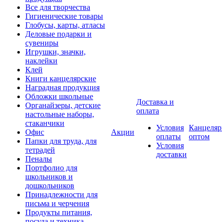
Все для творчества
Гигиенические товары
Глобусы, карты, атласы
Деловые подарки и
сувениры
Игрушки, значки,
наклейки
Клей
Книги канцелярские
Наградная продукция
Обложки школьные
Доставка и
Органайзеры, детские
оплата
настольные наборы,
стаканчики
Условия
Канцеляр
Офис
Акции
оплаты
оптом
Папки для труда, для
Условия
тетрадей
доставки
Пеналы
Портфолио для
школьников и
дошкольников
Принадлежности для
письма и черчения
Продукты питания,
посуда и техника