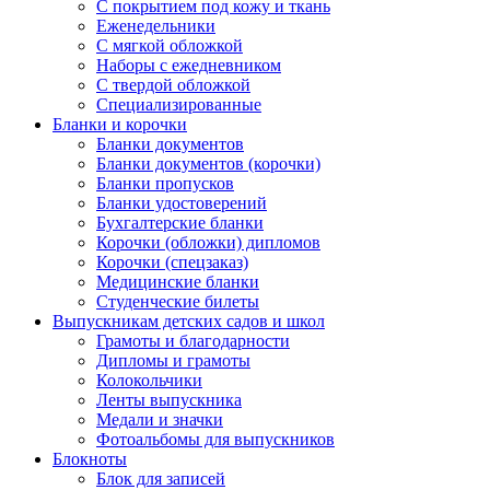
С покрытием под кожу и ткань
Еженедельники
С мягкой обложкой
Наборы с ежедневником
С твердой обложкой
Специализированные
Бланки и корочки
Бланки документов
Бланки документов (корочки)
Бланки пропусков
Бланки удостоверений
Бухгалтерские бланки
Корочки (обложки) дипломов
Корочки (спецзаказ)
Медицинские бланки
Студенческие билеты
Выпускникам детских садов и школ
Грамоты и благодарности
Дипломы и грамоты
Колокольчики
Ленты выпускника
Медали и значки
Фотоальбомы для выпускников
Блокноты
Блок для записей