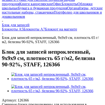
продукция
Книги канцелярские
Офис
Блокноты
Обложки
школьные
Бумага и бумажная продукция
Органайзеры, детские
настольные наборы, стаканчики
Портфолио для школьников и
дошкольников
-
Блок для записей
Блокноты А5
Блокноты А7
Блокнот на магните
-
Блок для записей непроклеенный, 9х9х9 см, плотность 65 г/
м2, белизна 90-92%, STAFF, 126366
Блок для записей непроклеенный,
9х9х9 см, плотность 65 г/м2, белизна
90-92%, STAFF, 126366
Артикул:
126366
Сменные блоки предназначены для использования в