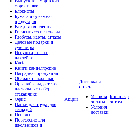
Выпускникам детских
садов и школ
Блокноты
Бумага и бумажная
продукция
Все для творчества
Гигиенические товары
Глобусы, карты, атласы
Деловые подарки и
сувениры
Игрушки, значки,
наклейки
Клей
Книги канцелярские
Наградная продукция
Обложки школьные
Доставка и
Органайзеры, детские
оплата
настольные наборы,
стаканчики
Условия
Канцеляр
Офис
Акции
оплаты
оптом
Папки для труда, для
Условия
тетрадей
доставки
Пеналы
Портфолио для
школьников и