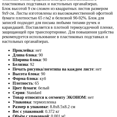
пластиковых подставках и настольных органайзерах.
Блок высотой 9 см сложен из квадратных листов размером
9х9 см. Листы изготовлены из высококачественной офсетной
бумаги плотностью 65 г/м2 и белизной 90-92%. Блок для
записей подходит для письма любыми типами ручек и
карандашей. Поставляется в плотной термоусадочной пленке,
защищающей при транспортировке. Для повышения удобства
рекомендуется использование в пластиковых подставках и
настольных органайзерах.
Проклейка
:
нет
Длина блока
:
90
Ширина блока
:
90
Белизна
:
92
Печать рисунка/логотипа на каждом листе
:
нет
Высота блока
:
90
Форма блока
:
куб
Плотность
:
65
Цвет бумаги
:
белый
Серия
:
Standard
Товар относится к сегменту ЭКОНОМ
:
нет
Упаковка
:
термопленка
Размер в упаковке
:
8.8x8.5x8.2 см
Вес с упаковкой
:
0.372 кг
Объём с упаковкой
:
0.001 м³