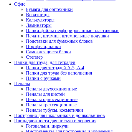
Офис
Бумага для оргтехники
Визитницы
Калькуляторы
Ламинаторы
Папки-файлы перфорированные пластиковые
Печати, штампы, штемпельные подушки
Подставки для бумажных блоков
Портфели, папки
Самоклеящиеся блоки
Степлер
Папки для труда, для тетрадей
Папки для тетрадей А-5, А-4
Папки для труда без наполнения
Папки с ручками
Пеналы
Пеналы двухсекционные
Пеналы для кистей
Пеналы односекционные
Пеналы трехсекционные
Пеналы тубусы, косметички
Портфолио для школьников и дошкольников
Принадлежности для письма и черчения
Готовальни, циркули
Инструменты для построения и измерения