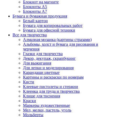
Блокнот на магните
Блокноты А5
Блокноты А7
Бумага и бумажная продукция
Белый картон
Бумага для копировальных работ
Бумага для офисной техники
Все для творчества
Алмазная мозаика (картины стразами)
Альбомы, холст и бумага для рисования и
черчения
Глазки для творчества
Декор, декупаж, скрапбукинг
Для выжигания
Для лепки и моделирования
Карандаши цветные
Картины и раскраски по номерам
Кисти
Клеевые пистолеты и стержни
Клеенка для труда и творчества
Клише для тиснения
Краски
Маркеры художественные
Мел, мелки, пастель, уголь
Мольберты