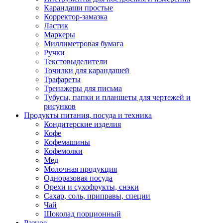
Карандаши простые
Корректор-замазка
Ластик
Маркеры
Миллиметровая бумага
Ручки
Текстовыделители
Точилки для карандашей
Трафареты
Тренажеры для письма
Тубусы, папки и планшеты для чертежей и
рисунков
Продукты питания, посуда и техника
Кондитерские изделия
Кофе
Кофемашины
Кофемолки
Мед
Молочная продукция
Одноразовая посуда
Орехи и сухофрукты, снэки
Сахар, соль, приправы, специи
Чай
Шоколад порционный
Разное