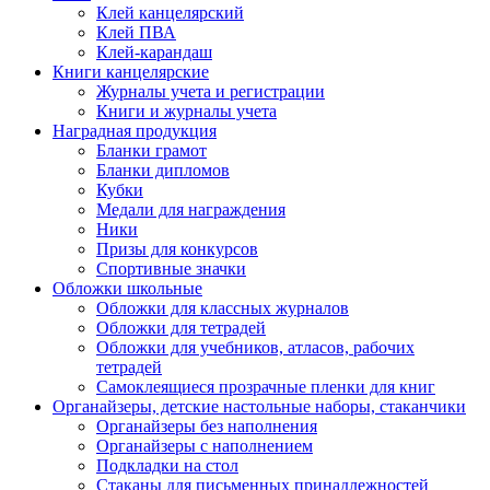
Клей канцелярский
Клей ПВА
Клей-карандаш
Книги канцелярские
Журналы учета и регистрации
Книги и журналы учета
Наградная продукция
Бланки грамот
Бланки дипломов
Кубки
Медали для награждения
Ники
Призы для конкурсов
Спортивные значки
Обложки школьные
Обложки для классных журналов
Обложки для тетрадей
Обложки для учебников, атласов, рабочих
тетрадей
Самоклеящиеся прозрачные пленки для книг
Органайзеры, детские настольные наборы, стаканчики
Органайзеры без наполнения
Органайзеры с наполнением
Подкладки на стол
Стаканы для письменных принадлежностей