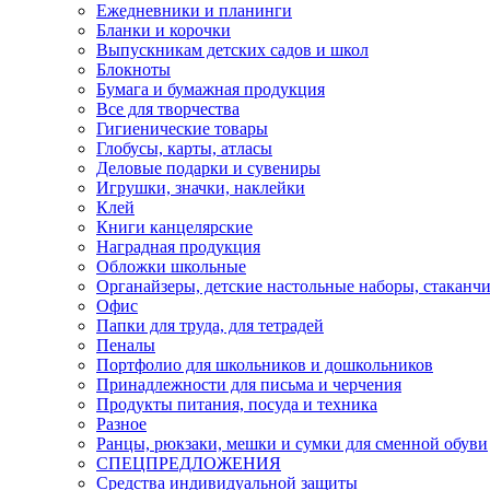
Ежедневники и планинги
Бланки и корочки
Выпускникам детских садов и школ
Блокноты
Бумага и бумажная продукция
Все для творчества
Гигиенические товары
Глобусы, карты, атласы
Деловые подарки и сувениры
Игрушки, значки, наклейки
Клей
Книги канцелярские
Наградная продукция
Обложки школьные
Органайзеры, детские настольные наборы, стаканч
Офис
Папки для труда, для тетрадей
Пеналы
Портфолио для школьников и дошкольников
Принадлежности для письма и черчения
Продукты питания, посуда и техника
Разное
Ранцы, рюкзаки, мешки и сумки для сменной обуви
СПЕЦПРЕДЛОЖЕНИЯ
Средства индивидуальной защиты