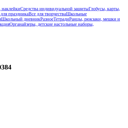
, наклейки
Средства индивидуальной защиты
Глобусы, карты,
 для праздника
Все для творчества
Школьные
я
Школьный дневник
Разное
Тетради
Ранцы, рюкзаки, мешки и
укция
Органайзеры, детские настольные наборы,
0384