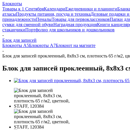
Блокноты
Товары к 1 Сентября
Календари
Ежедневники и планинги
Бланк
атласы
Продукты питания, посуда и техника
Деловые подарки и
принадлежности
Пеналы
Товары для первоклассников
Папки для
сумки для сменной обуви
Наградная продукция
Книги канцеляр
стаканчики
Портфолио для школьников и дошкольников
-
Блок для записей
Блокноты А5
Блокноты А7
Блокнот на магните
-
Блок для записей проклеенный, 8х8х3 см, плотность 65 г/м2, ц
Блок для записей проклеенный, 8х8х3 см