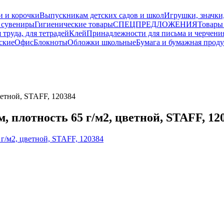
и и корочки
Выпускникам детских садов и школ
Игрушки, значки
 сувениры
Гигиенические товары
СПЕЦПРЕДЛОЖЕНИЯ
Товары
 труда, для тетрадей
Клей
Принадлежности для письма и черчени
ские
Офис
Блокноты
Обложки школьные
Бумага и бумажная прод
ветной, STAFF, 120384
, плотность 65 г/м2, цветной, STAFF, 12