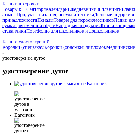
Бланки и корочки
Товары к 1 Сентября
Календари
Ежедневники и планинги
Бланк
атласы
Продукты питания, посуда и техника
Деловые подарки и
принадлежности
Пеналы
Товары для первоклассников
Папки для
сумки для сменной обуви
Наградная продукция
Книги канцеляр
стаканчики
Портфолио для школьников и дошкольников
-
Бланки удостоверений
Корочки (спецзаказ)
Корочки (обложки) дипломов
Медицинские
-
удостоверение дутое
удостоверение дутое