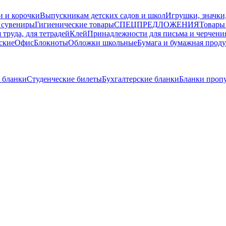
и и корочки
Выпускникам детских садов и школ
Игрушки, значки
 сувениры
Гигиенические товары
СПЕЦПРЕДЛОЖЕНИЯ
Товары
 труда, для тетрадей
Клей
Принадлежности для письма и черчени
ские
Офис
Блокноты
Обложки школьные
Бумага и бумажная прод
 бланки
Студенческие билеты
Бухгалтерские бланки
Бланки проп