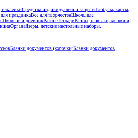
, наклейки
Средства индивидуальной защиты
Глобусы, карты,
 для праздника
Все для творчества
Школьные
я
Школьный дневник
Разное
Тетради
Ранцы, рюкзаки, мешки и
укция
Органайзеры, детские настольные наборы,
усков
Бланки документов (корочки)
Бланки документов