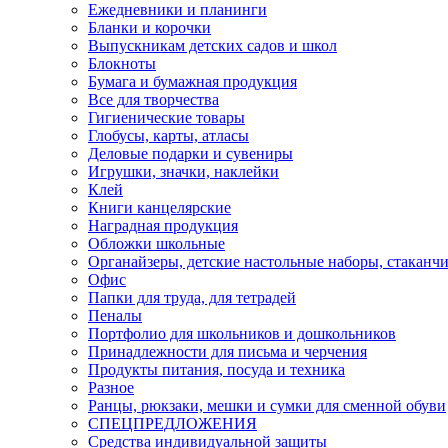
Ежедневники и планинги
Бланки и корочки
Выпускникам детских садов и школ
Блокноты
Бумага и бумажная продукция
Все для творчества
Гигиенические товары
Глобусы, карты, атласы
Деловые подарки и сувениры
Игрушки, значки, наклейки
Клей
Книги канцелярские
Наградная продукция
Обложки школьные
Органайзеры, детские настольные наборы, стаканч
Офис
Папки для труда, для тетрадей
Пеналы
Портфолио для школьников и дошкольников
Принадлежности для письма и черчения
Продукты питания, посуда и техника
Разное
Ранцы, рюкзаки, мешки и сумки для сменной обуви
СПЕЦПРЕДЛОЖЕНИЯ
Средства индивидуальной защиты