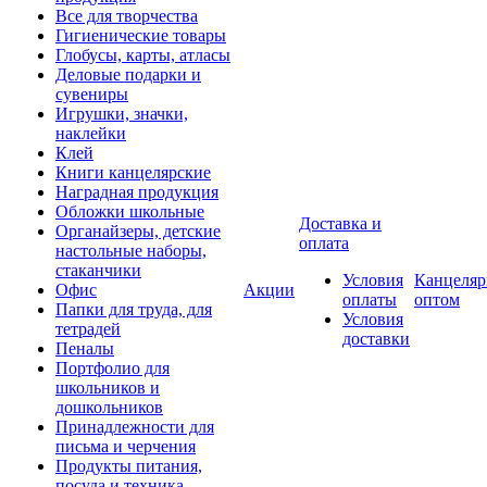
Все для творчества
Гигиенические товары
Глобусы, карты, атласы
Деловые подарки и
сувениры
Игрушки, значки,
наклейки
Клей
Книги канцелярские
Наградная продукция
Обложки школьные
Доставка и
Органайзеры, детские
оплата
настольные наборы,
стаканчики
Условия
Канцеляр
Офис
Акции
оплаты
оптом
Папки для труда, для
Условия
тетрадей
доставки
Пеналы
Портфолио для
школьников и
дошкольников
Принадлежности для
письма и черчения
Продукты питания,
посуда и техника