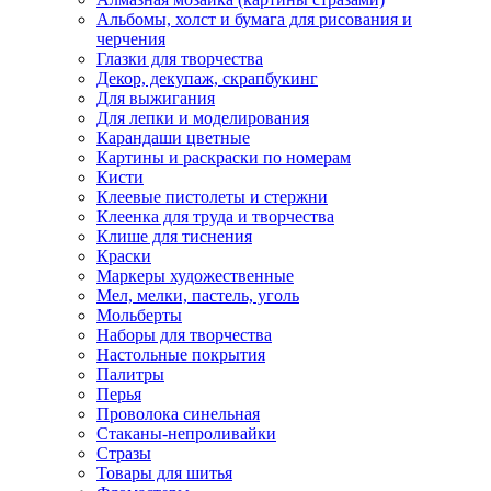
Альбомы, холст и бумага для рисования и
черчения
Глазки для творчества
Декор, декупаж, скрапбукинг
Для выжигания
Для лепки и моделирования
Карандаши цветные
Картины и раскраски по номерам
Кисти
Клеевые пистолеты и стержни
Клеенка для труда и творчества
Клише для тиснения
Краски
Маркеры художественные
Мел, мелки, пастель, уголь
Мольберты
Наборы для творчества
Настольные покрытия
Палитры
Перья
Проволока синельная
Стаканы-непроливайки
Стразы
Товары для шитья