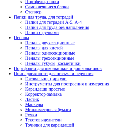
Портфели, папки
Самоклеящиеся блоки
Степлер
Папки для труда, для тетрадей
Папки для тетрадей А-5, А-4
Папки для труда без наполнения
Папки с ручками
Пеналы
Пеналы двухсекционные
Пеналы для кистей
Пеналы односекционные
Пеналы трехсекционные
Пеналы тубусы, косметички
Портфолио для школьников и дошкольников
Принадлежности для письма и черчения
Готовальни, циркули
Инструменты для построения и измерения
Карандаши простые
Корректор-замазка
Ластик
Маркеры
Миллиметровая бумага
Ручки
Текстовыделители
Точилки для карандашей