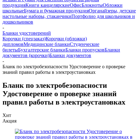
продукция
Книги канцелярские
Офис
Блокноты
Обложки
школьные
Бумага и бумажная продукция
Органайзеры, детские
настольные наборы, стаканчики
Портфолио для школьников и
дошкольников
-
Бланки удостоверений
Корочки (спецзаказ)
Корочки (обложки)
дипломов
Медицинские бланки
Студенческие
билеты
Бухгалтерские бланки
Бланки пропусков
Бланки
документов (корочки)
Бланки документов
-
Бланк по электробезопасности Удостоверение о проверке
знаний правил работы в электроустановках
Бланк по электробезопасности
Удостоверение о проверке знаний
правил работы в электроустановках
Хит
Акция