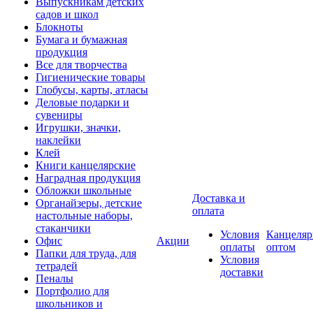
Выпускникам детских
садов и школ
Блокноты
Бумага и бумажная
продукция
Все для творчества
Гигиенические товары
Глобусы, карты, атласы
Деловые подарки и
сувениры
Игрушки, значки,
наклейки
Клей
Книги канцелярские
Наградная продукция
Обложки школьные
Доставка и
Органайзеры, детские
оплата
настольные наборы,
стаканчики
Условия
Канцеляр
Офис
Акции
оплаты
оптом
Папки для труда, для
Условия
тетрадей
доставки
Пеналы
Портфолио для
школьников и