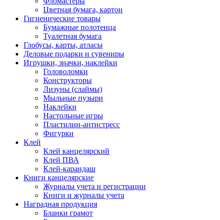
Фломастеры
Цветная бумага, картон
Гигиенические товары
Бумажные полотенца
Туалетная бумага
Глобусы, карты, атласы
Деловые подарки и сувениры
Игрушки, значки, наклейки
Головоломки
Конструкторы
Лизуны (слаймы)
Мыльные пузыри
Наклейки
Настольные игры
Пластилин-антистресс
Фигурки
Клей
Клей канцелярский
Клей ПВА
Клей-карандаш
Книги канцелярские
Журналы учета и регистрации
Книги и журналы учета
Наградная продукция
Бланки грамот