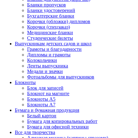
Бланки пропусков
Бланки удостоверений
Бухгалтерские бланки
Корочки (обложки) дипломов
Корочки (спецзаказ)
Медицинские бланки
Студенческие билеты
Выпускникам детских садов и школ
Грамоты и благодарности
Дипломы и грамоты
Колокольчики
Ленты выпускника
Медали и значки
Фотоальбомы для выпускников
Блокноты
Блок для записей
Блокнот на магните
Блокноты А5
Блокноты А7
Бумага и бумажная продукция
Белый картон
Бумага для копировальных работ
Бумага для офисной техники
Все для творчества
Алмазная мозаика (картины стразами)