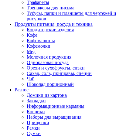
Трафареты
Тренажеры для письма
Тубусы, папки и планшеты для чертежей и
рисунков
Продукты питания, посуда и техника
Кондитерские изделия
Кофе
Кофемашины
Кофемолки
Мед
Молочная продукция
Одноразовая посуда
Орехи и сухофрукты, снэки
Сахар, соль, приправы, специи
Чай
Шоколад порционный
Разное
Домики из картона
Закладки
Информационные карманы
Коврики
Наборы для выращивания
Прищепки
Рамки
Сумки