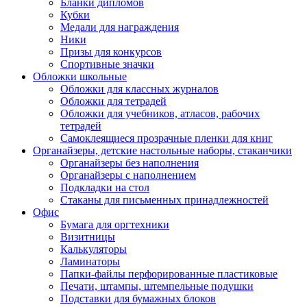
Бланки дипломов
Кубки
Медали для награждения
Ники
Призы для конкурсов
Спортивные значки
Обложки школьные
Обложки для классных журналов
Обложки для тетрадей
Обложки для учебников, атласов, рабочих
тетрадей
Самоклеящиеся прозрачные пленки для книг
Органайзеры, детские настольные наборы, стаканчики
Органайзеры без наполнения
Органайзеры с наполнением
Подкладки на стол
Стаканы для письменных принадлежностей
Офис
Бумага для оргтехники
Визитницы
Калькуляторы
Ламинаторы
Папки-файлы перфорированные пластиковые
Печати, штампы, штемпельные подушки
Подставки для бумажных блоков