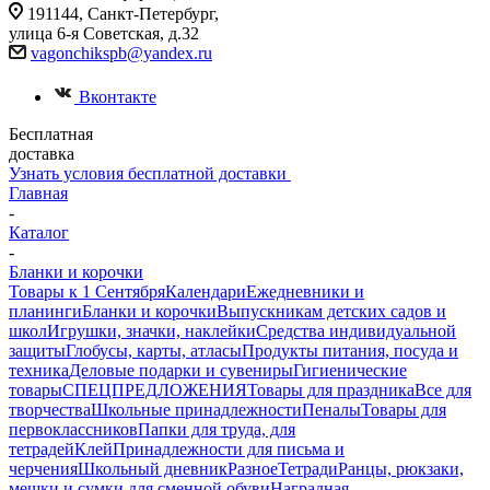
191144, Санкт-Петербург,
улица 6-я Советская, д.32
vagonchikspb@yandex.ru
Вконтакте
Бесплатная
доставка
Узнать условия бесплатной доставки
Главная
-
Каталог
-
Бланки и корочки
Товары к 1 Сентября
Календари
Ежедневники и
планинги
Бланки и корочки
Выпускникам детских садов и
школ
Игрушки, значки, наклейки
Средства индивидуальной
защиты
Глобусы, карты, атласы
Продукты питания, посуда и
техника
Деловые подарки и сувениры
Гигиенические
товары
СПЕЦПРЕДЛОЖЕНИЯ
Товары для праздника
Все для
творчества
Школьные принадлежности
Пеналы
Товары для
первоклассников
Папки для труда, для
тетрадей
Клей
Принадлежности для письма и
черчения
Школьный дневник
Разное
Тетради
Ранцы, рюкзаки,
мешки и сумки для сменной обуви
Наградная