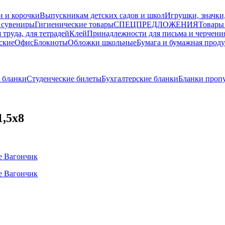
и и корочки
Выпускникам детских садов и школ
Игрушки, значки
 сувениры
Гигиенические товары
СПЕЦПРЕДЛОЖЕНИЯ
Товары
 труда, для тетрадей
Клей
Принадлежности для письма и черчени
ские
Офис
Блокноты
Обложки школьные
Бумага и бумажная прод
 бланки
Студенческие билеты
Бухгалтерские бланки
Бланки проп
1,5х8