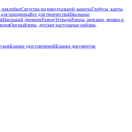
, наклейки
Средства индивидуальной защиты
Глобусы, карты,
 для праздника
Все для творчества
Школьные
я
Школьный дневник
Разное
Тетради
Ранцы, рюкзаки, мешки и
укция
Органайзеры, детские настольные наборы,
усков
Бланки удостоверений
Бланки документов