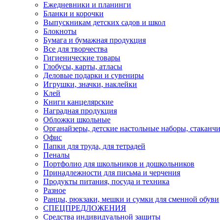
Ежедневники и планинги
Бланки и корочки
Выпускникам детских садов и школ
Блокноты
Бумага и бумажная продукция
Все для творчества
Гигиенические товары
Глобусы, карты, атласы
Деловые подарки и сувениры
Игрушки, значки, наклейки
Клей
Книги канцелярские
Наградная продукция
Обложки школьные
Органайзеры, детские настольные наборы, стаканч
Офис
Папки для труда, для тетрадей
Пеналы
Портфолио для школьников и дошкольников
Принадлежности для письма и черчения
Продукты питания, посуда и техника
Разное
Ранцы, рюкзаки, мешки и сумки для сменной обуви
СПЕЦПРЕДЛОЖЕНИЯ
Средства индивидуальной защиты