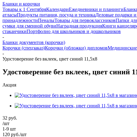
Бланки и корочки
Товары к 1 Сентября
Календари
Ежедневники и планинги
Бланк
атласы
Продукты питания, посуда и техника
Деловые подарки и
принадлежности
Пеналы
Товары для первоклассников
Папки для
сумки для сменной обуви
Наградная продукция
Книги канцеляр
стаканчики
Портфолио для школьников и дошкольников
-
Бланки документов (корочки)
Корочки (спецзаказ)
Корочки (обложки) дипломов
Медицинские
-
Удостоверение без вклеек, цвет синий 11,5х8
Удостоверение без вклеек, цвет синий 1
Акция
32
руб.
/шт
1-9 шт
120
руб.
/шт