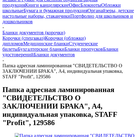
продукция
Книги канцелярские
Офис
Блокноты
Обложки
школьные
Бумага и бумажная продукция
Органайзеры, детские
настольные наборы, стаканчики
Портфолио для школьников и
дошкольников
-
Бланки документов (корочки)
Корочки (спецзаказ)
Корочки (обложки)
дипломов
Медицинские бланки
Студенческие
билеты
Бухгалтерские бланки
Бланки пропусков
Бланки
удостоверений
Бланки документов
-
Папка адресная ламинированная "СВИДЕТЕЛЬСТВО О
ЗАКЛЮЧЕНИИ БРАКА", А4, индивидуальная упаковка,
STAFF "Profit", 129586
Папка адресная ламинированная
"СВИДЕТЕЛЬСТВО О
ЗАКЛЮЧЕНИИ БРАКА", А4,
индивидуальная упаковка, STAFF
"Profit", 129586