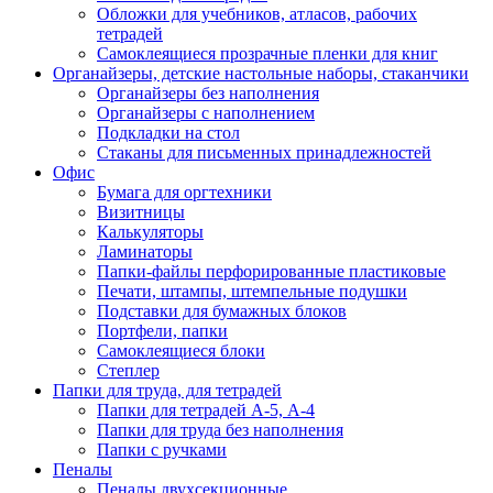
Обложки для учебников, атласов, рабочих
тетрадей
Самоклеящиеся прозрачные пленки для книг
Органайзеры, детские настольные наборы, стаканчики
Органайзеры без наполнения
Органайзеры с наполнением
Подкладки на стол
Стаканы для письменных принадлежностей
Офис
Бумага для оргтехники
Визитницы
Калькуляторы
Ламинаторы
Папки-файлы перфорированные пластиковые
Печати, штампы, штемпельные подушки
Подставки для бумажных блоков
Портфели, папки
Самоклеящиеся блоки
Степлер
Папки для труда, для тетрадей
Папки для тетрадей А-5, А-4
Папки для труда без наполнения
Папки с ручками
Пеналы
Пеналы двухсекционные