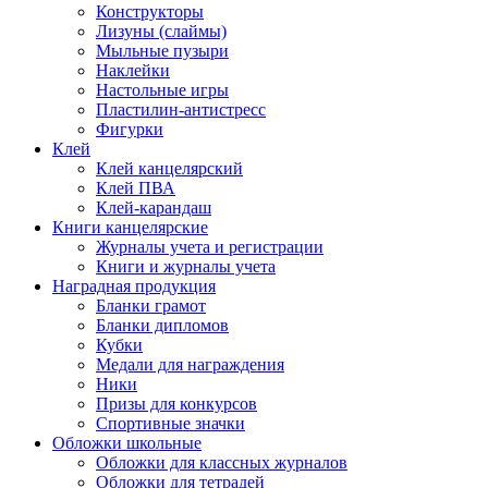
Конструкторы
Лизуны (слаймы)
Мыльные пузыри
Наклейки
Настольные игры
Пластилин-антистресс
Фигурки
Клей
Клей канцелярский
Клей ПВА
Клей-карандаш
Книги канцелярские
Журналы учета и регистрации
Книги и журналы учета
Наградная продукция
Бланки грамот
Бланки дипломов
Кубки
Медали для награждения
Ники
Призы для конкурсов
Спортивные значки
Обложки школьные
Обложки для классных журналов
Обложки для тетрадей