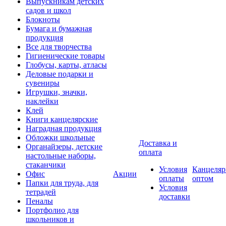
Выпускникам детских
садов и школ
Блокноты
Бумага и бумажная
продукция
Все для творчества
Гигиенические товары
Глобусы, карты, атласы
Деловые подарки и
сувениры
Игрушки, значки,
наклейки
Клей
Книги канцелярские
Наградная продукция
Обложки школьные
Доставка и
Органайзеры, детские
оплата
настольные наборы,
стаканчики
Условия
Канцеляр
Офис
Акции
оплаты
оптом
Папки для труда, для
Условия
тетрадей
доставки
Пеналы
Портфолио для
школьников и