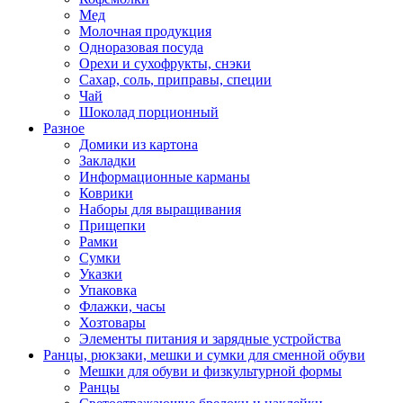
Мед
Молочная продукция
Одноразовая посуда
Орехи и сухофрукты, снэки
Сахар, соль, приправы, специи
Чай
Шоколад порционный
Разное
Домики из картона
Закладки
Информационные карманы
Коврики
Наборы для выращивания
Прищепки
Рамки
Сумки
Указки
Упаковка
Флажки, часы
Хозтовары
Элементы питания и зарядные устройства
Ранцы, рюкзаки, мешки и сумки для сменной обуви
Мешки для обуви и физкультурной формы
Ранцы