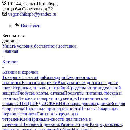
191144, Санкт-Петербург,
улица 6-я Советская, д.32
vagonchikspb@yandex.ru
Вконтакте
Бесплатная
доставка
Узнать условия бесплатной доставки
Главная
-
Каталог
-
Бланки и корочки
Товары к 1 Сентября
Календари
Ежедневники и
планинги
Бланки и корочки
Выпускникам детских садов и
школ
Игрушки, значки, наклейки
Средства индивидуальной
защиты
Глобусы, карты, атласы
Продукты питания, посуда и
техника
Деловые подарки и сувениры
Гигиенические
товары
СПЕЦПРЕДЛОЖЕНИЯ
Товары для праздника
Все для
творчества
Школьные принадлежности
Пеналы
Товары для
первоклассников
Папки для труда, для
тетрадей
Клей
Принадлежности для письма и
черчения
Школьный дневник
Разное
Тетради
Ранцы, рюкзаки,
мешки и сумки для сменной обуви
Наградная