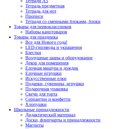
Тетради А5
Тетрадь предметная
Тетрадь для нот
Прописи
Тетради со сменными блоками, блоки
Товары для первоклассников
Наборы канцтоваров
Товары для праздника
Все для Нового года!
LED-гирлянды и украшения
Блестки
Воздушные шары и оборудование
Декор для помещения
Елочная мишура и дождик
Елочные игрушки
Искусственные елки
Подарки, сувениры, игрушки
Подарочная упаковка
Свечи для торта
Серпантин и конфетти
Хлопушки
Школьные принадлежности
Дидактический материал
Доски, флипчарты и принадлежности
Магниты