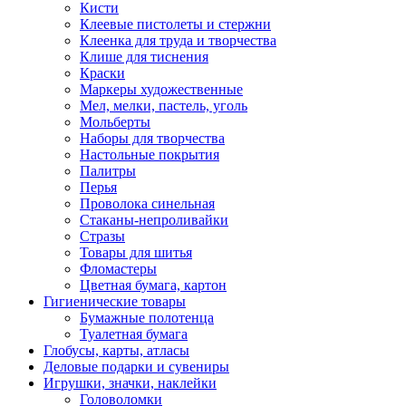
Кисти
Клеевые пистолеты и стержни
Клеенка для труда и творчества
Клише для тиснения
Краски
Маркеры художественные
Мел, мелки, пастель, уголь
Мольберты
Наборы для творчества
Настольные покрытия
Палитры
Перья
Проволока синельная
Стаканы-непроливайки
Стразы
Товары для шитья
Фломастеры
Цветная бумага, картон
Гигиенические товары
Бумажные полотенца
Туалетная бумага
Глобусы, карты, атласы
Деловые подарки и сувениры
Игрушки, значки, наклейки
Головоломки