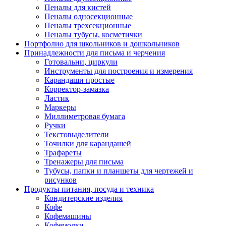
Пеналы для кистей
Пеналы односекционные
Пеналы трехсекционные
Пеналы тубусы, косметички
Портфолио для школьников и дошкольников
Принадлежности для письма и черчения
Готовальни, циркули
Инструменты для построения и измерения
Карандаши простые
Корректор-замазка
Ластик
Маркеры
Миллиметровая бумага
Ручки
Текстовыделители
Точилки для карандашей
Трафареты
Тренажеры для письма
Тубусы, папки и планшеты для чертежей и
рисунков
Продукты питания, посуда и техника
Кондитерские изделия
Кофе
Кофемашины
Кофемолки