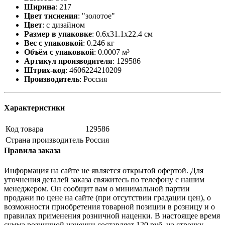
Ширина
:
217
Цвет тиснения
:
"золотое"
Цвет
:
с дизайном
Размер в упаковке
:
0.6x31.1x22.4 см
Вес с упаковкой
:
0.246 кг
Объём с упаковкой
:
0.0007 м³
Артикул производителя
:
129586
Штрих-код
:
4606224210209
Производитель
:
Россия
Характеристики
Код товара
129586
Страна производитель
Россия
Правила заказа
Информация на сайте не является открытой офертой. Для
уточнения деталей заказа свяжитесь по телефону с нашим
менеджером. Он сообщит вам о минимальной партии
продажи по цене на сайте (при отсутствии градации цен), о
возможности приобретения товарной позиции в розницу и о
правилах применения розничной наценки. В настоящее время
сумма розничной наценки составляет 120 руб. на строчку.