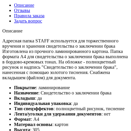
Описание
Отзывы
Правила заказа
Задать вопрос
Описание
Адресная папка STAFF используется для торжественного
вручения и хранения свидетельства о заключении брака
Изготовлена из прочного ламинированного картона. Папка
формата А4 для свидетельства о заключении брака выполнена
в бордово-кремовых тонах. На обложке - полноцветный
рисунок и надпись "Свидетельство о заключении брака",
нанесенная с помощью золотого тиснения. Снабжена
вкладышем (файлом) для документа.
Покрытие
:
ламинирование
Назначение
:
Свидетельство о заключении брака
Вкладыш
:
да
Индивидуальная упаковка
:
да
Тип спецэффектов
:
полноцветный рисунок, тиснение
Лента/уголки для удержания документов
:
нет
Формат
:
А4
Материал основы
:
картон
Высота
:
305