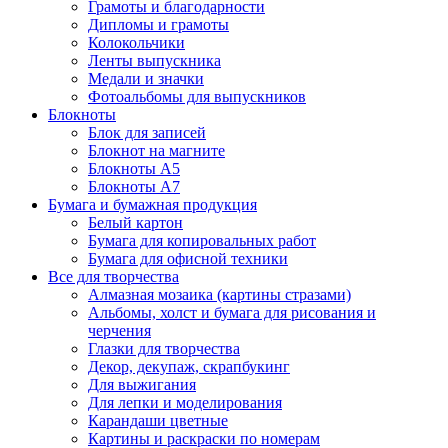
Грамоты и благодарности
Дипломы и грамоты
Колокольчики
Ленты выпускника
Медали и значки
Фотоальбомы для выпускников
Блокноты
Блок для записей
Блокнот на магните
Блокноты А5
Блокноты А7
Бумага и бумажная продукция
Белый картон
Бумага для копировальных работ
Бумага для офисной техники
Все для творчества
Алмазная мозаика (картины стразами)
Альбомы, холст и бумага для рисования и
черчения
Глазки для творчества
Декор, декупаж, скрапбукинг
Для выжигания
Для лепки и моделирования
Карандаши цветные
Картины и раскраски по номерам