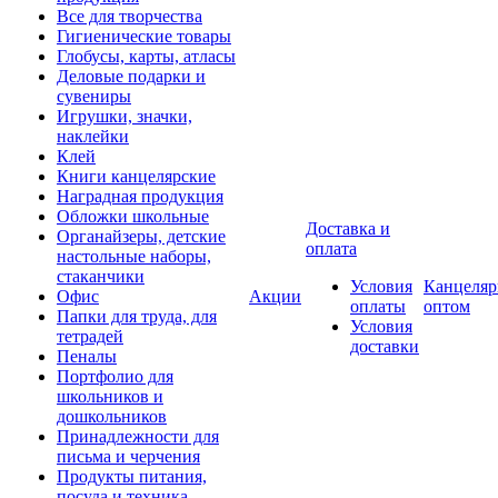
Все для творчества
Гигиенические товары
Глобусы, карты, атласы
Деловые подарки и
сувениры
Игрушки, значки,
наклейки
Клей
Книги канцелярские
Наградная продукция
Обложки школьные
Доставка и
Органайзеры, детские
оплата
настольные наборы,
стаканчики
Условия
Канцеляр
Офис
Акции
оплаты
оптом
Папки для труда, для
Условия
тетрадей
доставки
Пеналы
Портфолио для
школьников и
дошкольников
Принадлежности для
письма и черчения
Продукты питания,
посуда и техника