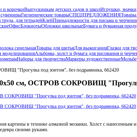
и и корочки
Выпускникам детских садов и школ
Игрушки, значки
 сувениры
Гигиенические товары
СПЕЦПРЕДЛОЖЕНИЯ
Товары
 труда, для тетрадей
Клей
Принадлежности для письма и черчени
ские
Офис
Блокноты
Обложки школьные
Бумага и бумажная прод
волока синельная
Товары для шитья
Для выжигания
Глазки для тв
и моделирования
Альбомы, холст и бумага для рисования и черче
 номерам
Наборы для творчества
Маркеры художественные
Мольбе
РОВИЩ "Прогулка под зонтом", без подрамника, 662420
 40х50 см, ОСТРОВ СОКРОВИЩ "Прогулка 
я картины в технике алмазной мозаики. Холст с нанесенным и
шедевра своими руками.