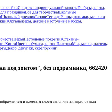
, наклейки
Средства индивидуальной защиты
Глобусы, карты,
 для праздника
Все для творчества
Школьные
я
Школьный дневник
Разное
Тетради
Ранцы, рюкзаки, мешки и
укция
Органайзеры, детские настольные наборы,
орчества
Перья
Настольные покрытия
Стаканы-
ния
Кисти
Цветная бумага, картон
Палитры
Мел, мелки, пастель,
рты
Декор, декупаж, скрапбукинг
под зонтом", без подрамника, 662420
зображением и клеевым слоем заполняется акриловыми