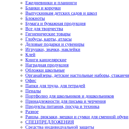
Ежедневники и планинги
Бланки и корочки
Выпускникам детских садов и школ
Блокноты
Бумага и бумажная продукция
Все для творчества
Гигиенические товары
Глобусы, карты, атласы
Деловые подарки и сувениры
Игрушки, значки, наклейки
Клей
Книги канцелярские
Наградная продукция
Обложки школьные
Органайзеры, детские настольные наборы, стаканч
Офис
Папки для труда, для тетрадей
Пеналы
Портфолио для школьников и дошкольников
Принадлежности для письма и черчения
Продукты питания, посуда и техника
Разное
Ранцы, рюкзаки, мешки и сумки для сменной обуви
СПЕЦПРЕДЛОЖЕНИЯ
Средства индивидуальной защиты