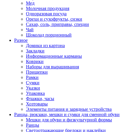
Мед
Молочная продукция
Одноразовая посуда
Орехи и сухофрукты, снэки
Сахар, соль, приправы, специи
Чай
Шоколад порционный
Разное
Домики из картона
Закладки
Информационные карманы
Коврики
Наборы для выращивания
Прищепки
Рамки
Сумки
Указки
Упаковка
Флажки, часы
Хозтовары
Элементы питания и зарядные устройства
Ранцы, рюкзаки, мешки и сумки для сменной обуви
Мешки для обуви и физкультурной формы
Ранцы
Светоотражающие брелоки и наклейки