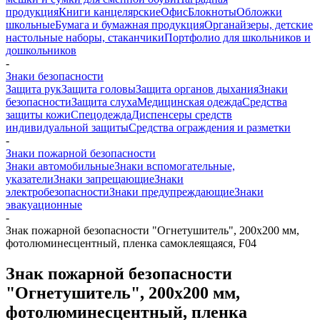
продукция
Книги канцелярские
Офис
Блокноты
Обложки
школьные
Бумага и бумажная продукция
Органайзеры, детские
настольные наборы, стаканчики
Портфолио для школьников и
дошкольников
-
Знаки безопасности
Защита рук
Защита головы
Защита органов дыхания
Знаки
безопасности
Защита слуха
Медицинская одежда
Средства
защиты кожи
Спецодежда
Диспенсеры средств
индивидуальной защиты
Средства ограждения и разметки
-
Знаки пожарной безопасности
Знаки автомобильные
Знаки вспомогательные,
указатели
Знаки запрещающие
Знаки
электробезопасности
Знаки предупреждающие
Знаки
эвакуационные
-
Знак пожарной безопасности "Огнетушитель", 200х200 мм,
фотолюминесцентный, пленка самоклеящаяся, F04
Знак пожарной безопасности
"Огнетушитель", 200х200 мм,
фотолюминесцентный, пленка