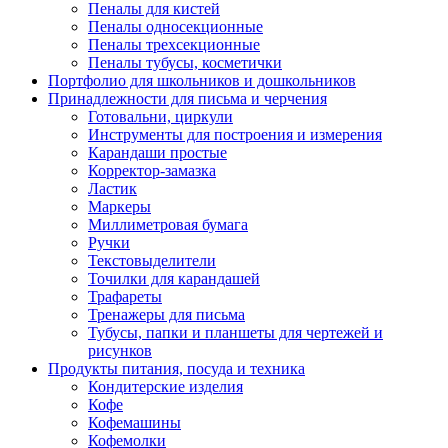
Пеналы для кистей
Пеналы односекционные
Пеналы трехсекционные
Пеналы тубусы, косметички
Портфолио для школьников и дошкольников
Принадлежности для письма и черчения
Готовальни, циркули
Инструменты для построения и измерения
Карандаши простые
Корректор-замазка
Ластик
Маркеры
Миллиметровая бумага
Ручки
Текстовыделители
Точилки для карандашей
Трафареты
Тренажеры для письма
Тубусы, папки и планшеты для чертежей и
рисунков
Продукты питания, посуда и техника
Кондитерские изделия
Кофе
Кофемашины
Кофемолки