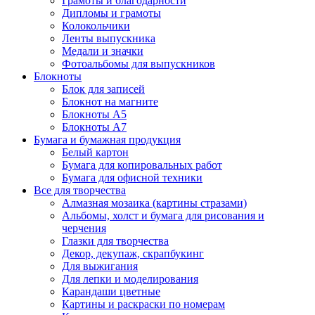
Грамоты и благодарности
Дипломы и грамоты
Колокольчики
Ленты выпускника
Медали и значки
Фотоальбомы для выпускников
Блокноты
Блок для записей
Блокнот на магните
Блокноты А5
Блокноты А7
Бумага и бумажная продукция
Белый картон
Бумага для копировальных работ
Бумага для офисной техники
Все для творчества
Алмазная мозаика (картины стразами)
Альбомы, холст и бумага для рисования и
черчения
Глазки для творчества
Декор, декупаж, скрапбукинг
Для выжигания
Для лепки и моделирования
Карандаши цветные
Картины и раскраски по номерам