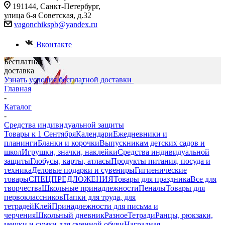
191144, Санкт-Петербург,
улица 6-я Советская, д.32
vagonchikspb@yandex.ru
Вконтакте
Бесплатная
доставка
Узнать условия бесплатной доставки
Главная
-
Каталог
-
Средства индивидуальной защиты
Товары к 1 Сентября
Календари
Ежедневники и
планинги
Бланки и корочки
Выпускникам детских садов и
школ
Игрушки, значки, наклейки
Средства индивидуальной
защиты
Глобусы, карты, атласы
Продукты питания, посуда и
техника
Деловые подарки и сувениры
Гигиенические
товары
СПЕЦПРЕДЛОЖЕНИЯ
Товары для праздника
Все для
творчества
Школьные принадлежности
Пеналы
Товары для
первоклассников
Папки для труда, для
тетрадей
Клей
Принадлежности для письма и
черчения
Школьный дневник
Разное
Тетради
Ранцы, рюкзаки,
мешки и сумки для сменной обуви
Наградная