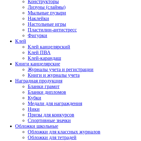
Конструкторы
Лизуны (слаймы)
Мыльные пузыри
Наклейки
Настольные игры
Пластилин-антистресс
Фигурки
Клей
Клей канцелярский
Клей ПВА
Клей-карандаш
Книги канцелярские
Журналы учета и регистрации
Книги и журналы учета
Наградная продукция
Бланки грамот
Бланки дипломов
Кубки
Медали для награждения
Ники
Призы для конкурсов
Спортивные значки
Обложки школьные
Обложки для классных журналов
Обложки для тетрадей