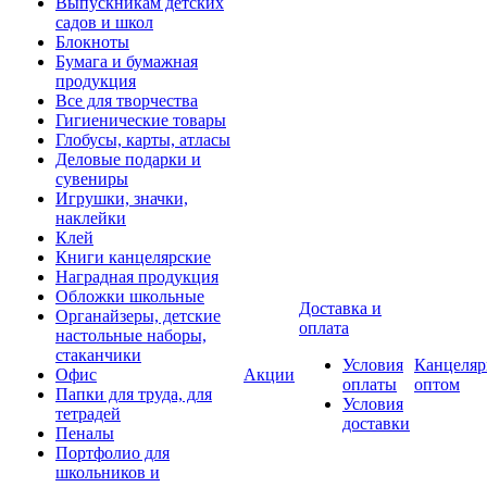
Выпускникам детских
садов и школ
Блокноты
Бумага и бумажная
продукция
Все для творчества
Гигиенические товары
Глобусы, карты, атласы
Деловые подарки и
сувениры
Игрушки, значки,
наклейки
Клей
Книги канцелярские
Наградная продукция
Обложки школьные
Доставка и
Органайзеры, детские
оплата
настольные наборы,
стаканчики
Условия
Канцеляр
Офис
Акции
оплаты
оптом
Папки для труда, для
Условия
тетрадей
доставки
Пеналы
Портфолио для
школьников и