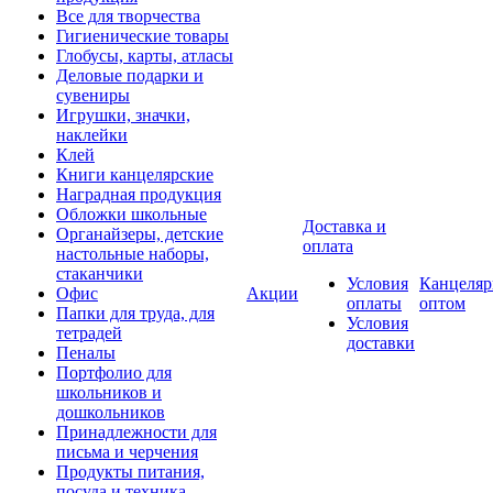
Все для творчества
Гигиенические товары
Глобусы, карты, атласы
Деловые подарки и
сувениры
Игрушки, значки,
наклейки
Клей
Книги канцелярские
Наградная продукция
Обложки школьные
Доставка и
Органайзеры, детские
оплата
настольные наборы,
стаканчики
Условия
Канцеляр
Офис
Акции
оплаты
оптом
Папки для труда, для
Условия
тетрадей
доставки
Пеналы
Портфолио для
школьников и
дошкольников
Принадлежности для
письма и черчения
Продукты питания,
посуда и техника