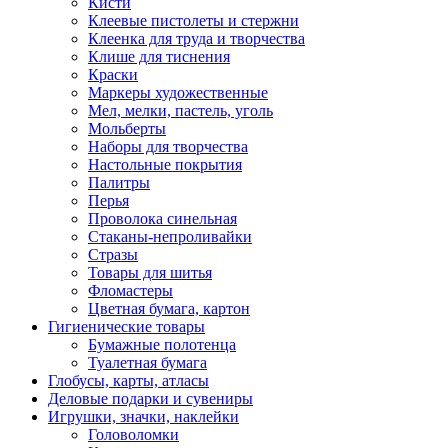
Кисти
Клеевые пистолеты и стержни
Клеенка для труда и творчества
Клише для тиснения
Краски
Маркеры художественные
Мел, мелки, пастель, уголь
Мольберты
Наборы для творчества
Настольные покрытия
Палитры
Перья
Проволока синельная
Стаканы-непроливайки
Стразы
Товары для шитья
Фломастеры
Цветная бумага, картон
Гигиенические товары
Бумажные полотенца
Туалетная бумага
Глобусы, карты, атласы
Деловые подарки и сувениры
Игрушки, значки, наклейки
Головоломки