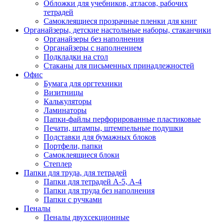
Обложки для учебников, атласов, рабочих
тетрадей
Самоклеящиеся прозрачные пленки для книг
Органайзеры, детские настольные наборы, стаканчики
Органайзеры без наполнения
Органайзеры с наполнением
Подкладки на стол
Стаканы для письменных принадлежностей
Офис
Бумага для оргтехники
Визитницы
Калькуляторы
Ламинаторы
Папки-файлы перфорированные пластиковые
Печати, штампы, штемпельные подушки
Подставки для бумажных блоков
Портфели, папки
Самоклеящиеся блоки
Степлер
Папки для труда, для тетрадей
Папки для тетрадей А-5, А-4
Папки для труда без наполнения
Папки с ручками
Пеналы
Пеналы двухсекционные