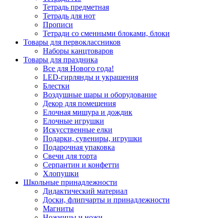
Тетрадь предметная
Тетрадь для нот
Прописи
Тетради со сменными блоками, блоки
Товары для первоклассников
Наборы канцтоваров
Товары для праздника
Все для Нового года!
LED-гирлянды и украшения
Блестки
Воздушные шары и оборудование
Декор для помещения
Елочная мишура и дождик
Елочные игрушки
Искусственные елки
Подарки, сувениры, игрушки
Подарочная упаковка
Свечи для торта
Серпантин и конфетти
Хлопушки
Школьные принадлежности
Дидактический материал
Доски, флипчарты и принадлежности
Магниты
Ножницы и ножи