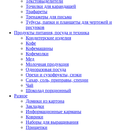
Текстовыделители
Точилки для карандашей
Трафареты
Тренажеры для письма
Тубусы, папки и планшеты для чертежей и
рисунков
Продукты питания, посуда и техника
Кондитерские изделия
Кофе
Кофемашины
Кофемолки
Мед
Молочная продукция
Одноразовая посуда
Орехи и сухофрукты, снэки
Сахар, соль, приправы, специи
Чай
Шоколад порционный
Разное
Домики из картона
Закладки
Информационные карманы
Коврики
Наборы для выращивания
Прищепки