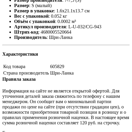
Размер производителя
:
7-7,5 (S)
Размер
:
S (малый)
Размер в упаковке
:
1.6x21.1x13.7 см
Вес с упаковкой
:
0.052 кг
Объём с упаковкой
:
0.0002 м³
Артикул производителя
:
L-U-032/CG-943
Штрих-код
:
4680005520664
Производитель
:
Шри-Ланка
Характеристики
Код товара
605829
Страна производитель
Шри-Ланка
Правила заказа
Информация на сайте не является открытой офертой. Для
уточнения деталей заказа свяжитесь по телефону с нашим
менеджером. Он сообщит вам о минимальной партии
продажи по цене на сайте (при отсутствии градации цен), о
возможности приобретения товарной позиции в розницу и о
правилах применения розничной наценки. В настоящее время
сумма розничной наценки составляет 120 руб. на строчку.