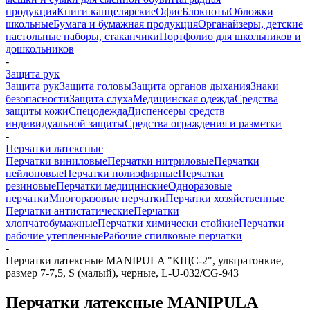
продукция
Книги канцелярские
Офис
Блокноты
Обложки
школьные
Бумага и бумажная продукция
Органайзеры, детские
настольные наборы, стаканчики
Портфолио для школьников и
дошкольников
-
Защита рук
Защита рук
Защита головы
Защита органов дыхания
Знаки
безопасности
Защита слуха
Медицинская одежда
Средства
защиты кожи
Спецодежда
Диспенсеры средств
индивидуальной защиты
Средства ограждения и разметки
-
Перчатки латексные
Перчатки виниловые
Перчатки нитриловые
Перчатки
нейлоновые
Перчатки полиэфирные
Перчатки
резиновые
Перчатки медицинские
Одноразовые
перчатки
Многоразовые перчатки
Перчатки хозяйственные
Перчатки антистатические
Перчатки
хлопчатобумажные
Перчатки химически стойкие
Перчатки
рабочие утепленные
Рабочие спилковые перчатки
-
Перчатки латексные MANIPULA "КЩС-2", ультратонкие,
размер 7-7,5, S (малый), черные, L-U-032/CG-943
Перчатки латексные MANIPULA