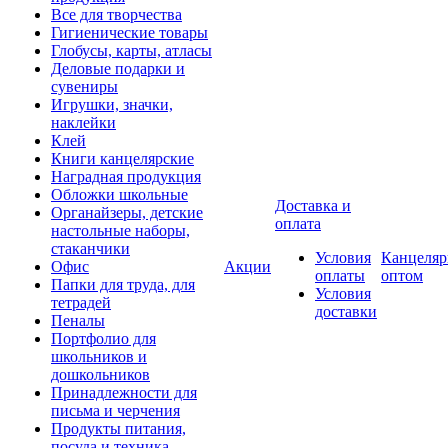
Все для творчества
Гигиенические товары
Глобусы, карты, атласы
Деловые подарки и
сувениры
Игрушки, значки,
наклейки
Клей
Книги канцелярские
Наградная продукция
Обложки школьные
Доставка и
Органайзеры, детские
оплата
настольные наборы,
стаканчики
Условия
Канцеляр
Офис
Акции
оплаты
оптом
Папки для труда, для
Условия
тетрадей
доставки
Пеналы
Портфолио для
школьников и
дошкольников
Принадлежности для
письма и черчения
Продукты питания,
посуда и техника