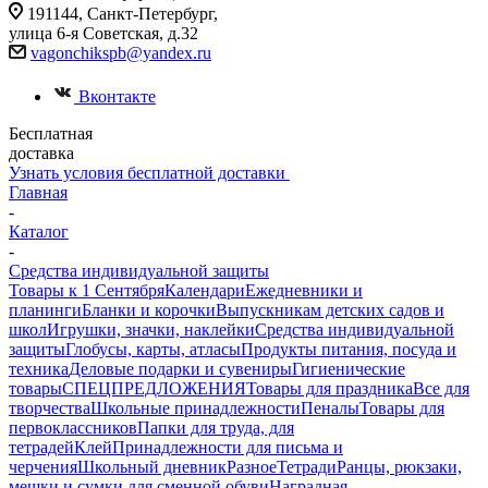
191144, Санкт-Петербург,
улица 6-я Советская, д.32
vagonchikspb@yandex.ru
Вконтакте
Бесплатная
доставка
Узнать условия бесплатной доставки
Главная
-
Каталог
-
Средства индивидуальной защиты
Товары к 1 Сентября
Календари
Ежедневники и
планинги
Бланки и корочки
Выпускникам детских садов и
школ
Игрушки, значки, наклейки
Средства индивидуальной
защиты
Глобусы, карты, атласы
Продукты питания, посуда и
техника
Деловые подарки и сувениры
Гигиенические
товары
СПЕЦПРЕДЛОЖЕНИЯ
Товары для праздника
Все для
творчества
Школьные принадлежности
Пеналы
Товары для
первоклассников
Папки для труда, для
тетрадей
Клей
Принадлежности для письма и
черчения
Школьный дневник
Разное
Тетради
Ранцы, рюкзаки,
мешки и сумки для сменной обуви
Наградная