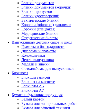
Бланки документов
Бланки документов (корочки)
Бланки пропусков
Бланки удостоверений
Бухгалтерские бланки
Корочки (обложки) дипломов
Корочки (спецзаказ)
Медицинские бланки
Студенческие билеты
Выпускникам детских садов и школ
Грамоты и благодарности
Дипломы и грамоты
Колокольчики
Ленты выпускника
Медали и значки
Фотоальбомы для выпускников
Блокноты
Блок для записей
Блокнот на магните
Блокноты А5
Блокноты А7
Бумага и бумажная продукция
Белый картон
Бумага для копировальных работ
Бумага для офисной техники