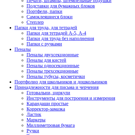
Печати, штампы, штемпельные подушки
Подставки для бумажных блоков
Портфели, папки
Самоклеящиеся блоки
Степлер
Папки для труда, для тетрадей
Папки для тетрадей А-5, А-4
Папки для труда без наполнения
Папки с ручками
Пеналы
Пеналы двухсекционные
Пеналы для кистей
Пеналы односекционные
Пеналы трехсекционные
Пеналы тубусы, косметички
Портфолио для школьников и дошкольников
Принадлежности для письма и черчения
Готовальни, циркули
Инструменты для построения и измерения
Карандаши простые
Корректор-замазка
Ластик
Маркеры
Миллиметровая бумага
Ручки