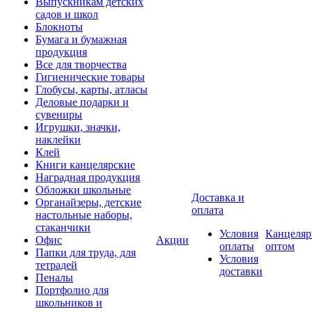
Выпускникам детских
садов и школ
Блокноты
Бумага и бумажная
продукция
Все для творчества
Гигиенические товары
Глобусы, карты, атласы
Деловые подарки и
сувениры
Игрушки, значки,
наклейки
Клей
Книги канцелярские
Наградная продукция
Обложки школьные
Доставка и
Органайзеры, детские
оплата
настольные наборы,
стаканчики
Условия
Канцеляр
Офис
Акции
оплаты
оптом
Папки для труда, для
Условия
тетрадей
доставки
Пеналы
Портфолио для
школьников и