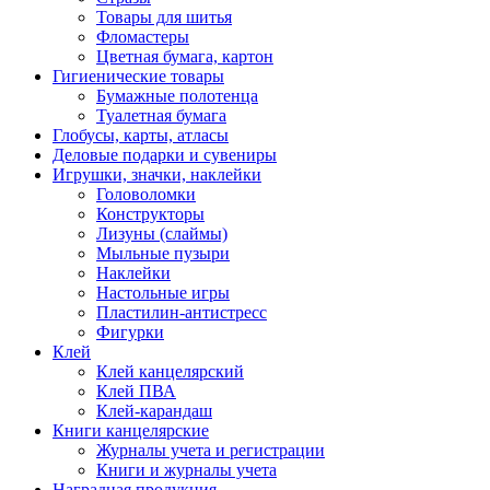
Товары для шитья
Фломастеры
Цветная бумага, картон
Гигиенические товары
Бумажные полотенца
Туалетная бумага
Глобусы, карты, атласы
Деловые подарки и сувениры
Игрушки, значки, наклейки
Головоломки
Конструкторы
Лизуны (слаймы)
Мыльные пузыри
Наклейки
Настольные игры
Пластилин-антистресс
Фигурки
Клей
Клей канцелярский
Клей ПВА
Клей-карандаш
Книги канцелярские
Журналы учета и регистрации
Книги и журналы учета
Наградная продукция