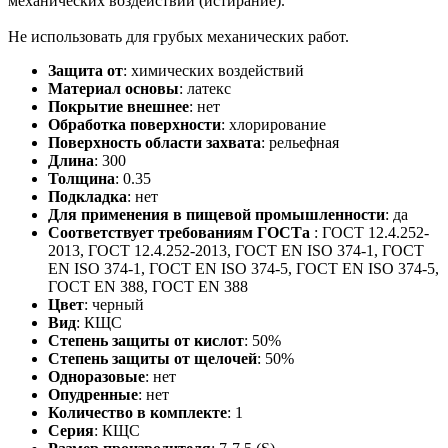
механических воздействий (истирание).
Не использовать для грубых механических работ.
Защита от
:
химических воздействий
Материал основы
:
латекс
Покрытие внешнее
:
нет
Обработка поверхности
:
хлорирование
Поверхность области захвата
:
рельефная
Длина
:
300
Толщина
:
0.35
Подкладка
:
нет
Для применения в пищевой промышленности
:
да
Соответствует требованиям ГОСТа
:
ГОСТ 12.4.252-
2013, ГОСТ 12.4.252-2013, ГОСТ EN ISO 374-1, ГОСТ
EN ISO 374-1, ГОСТ EN ISO 374-5, ГОСТ EN ISO 374-5,
ГОСТ ЕN 388, ГОСТ ЕN 388
Цвет
:
черный
Вид
:
КЩС
Степень защиты от кислот
:
50%
Степень защиты от щелочей
:
50%
Одноразовые
:
нет
Опудренные
:
нет
Количество в комплекте
:
1
Серия
:
КЩС