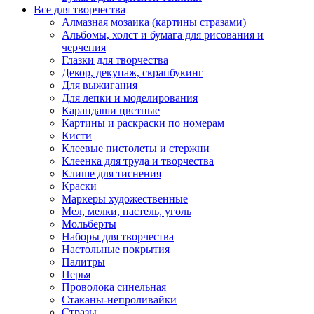
Все для творчества
Алмазная мозаика (картины стразами)
Альбомы, холст и бумага для рисования и
черчения
Глазки для творчества
Декор, декупаж, скрапбукинг
Для выжигания
Для лепки и моделирования
Карандаши цветные
Картины и раскраски по номерам
Кисти
Клеевые пистолеты и стержни
Клеенка для труда и творчества
Клише для тиснения
Краски
Маркеры художественные
Мел, мелки, пастель, уголь
Мольберты
Наборы для творчества
Настольные покрытия
Палитры
Перья
Проволока синельная
Стаканы-непроливайки
Стразы