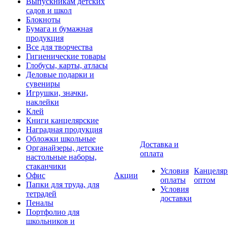
Выпускникам детских
садов и школ
Блокноты
Бумага и бумажная
продукция
Все для творчества
Гигиенические товары
Глобусы, карты, атласы
Деловые подарки и
сувениры
Игрушки, значки,
наклейки
Клей
Книги канцелярские
Наградная продукция
Обложки школьные
Доставка и
Органайзеры, детские
оплата
настольные наборы,
стаканчики
Условия
Канцеляр
Офис
Акции
оплаты
оптом
Папки для труда, для
Условия
тетрадей
доставки
Пеналы
Портфолио для
школьников и