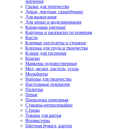
черчения
Глазки для творчества
Декор, декупаж, скрапбукинг
Для выжигания
Для лепки и моделирования
Карандаши цветные
Картины и раскраски по номерам
Кисти
Клеевые пистолеты и стержни
Клеенка для труда и творчества
Клише для тиснения
Краски
Маркеры художественные
Мел, мелки, пастель, уголь
Мольберты
Наборы для творчества
Настольные покрытия
Палитры
Перья
Проволока синельная
Стаканы-непроливайки
Стразы
Товары для шитья
Фломастеры
Цветная бумага, картон