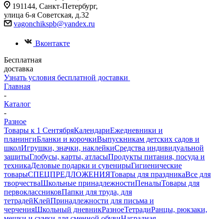
191144, Санкт-Петербург,
улица 6-я Советская, д.32
vagonchikspb@yandex.ru
Вконтакте
Бесплатная
доставка
Узнать условия бесплатной доставки
Главная
-
Каталог
-
Разное
Товары к 1 Сентября
Календари
Ежедневники и
планинги
Бланки и корочки
Выпускникам детских садов и
школ
Игрушки, значки, наклейки
Средства индивидуальной
защиты
Глобусы, карты, атласы
Продукты питания, посуда и
техника
Деловые подарки и сувениры
Гигиенические
товары
СПЕЦПРЕДЛОЖЕНИЯ
Товары для праздника
Все для
творчества
Школьные принадлежности
Пеналы
Товары для
первоклассников
Папки для труда, для
тетрадей
Клей
Принадлежности для письма и
черчения
Школьный дневник
Разное
Тетради
Ранцы, рюкзаки,
мешки и сумки для сменной обуви
Наградная