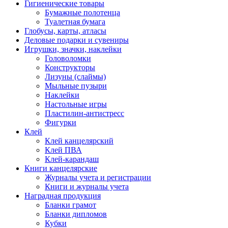
Гигиенические товары
Бумажные полотенца
Туалетная бумага
Глобусы, карты, атласы
Деловые подарки и сувениры
Игрушки, значки, наклейки
Головоломки
Конструкторы
Лизуны (слаймы)
Мыльные пузыри
Наклейки
Настольные игры
Пластилин-антистресс
Фигурки
Клей
Клей канцелярский
Клей ПВА
Клей-карандаш
Книги канцелярские
Журналы учета и регистрации
Книги и журналы учета
Наградная продукция
Бланки грамот
Бланки дипломов
Кубки