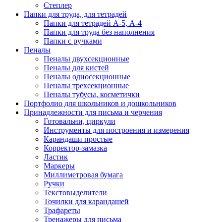
Степлер
Папки для труда, для тетрадей
Папки для тетрадей А-5, А-4
Папки для труда без наполнения
Папки с ручками
Пеналы
Пеналы двухсекционные
Пеналы для кистей
Пеналы односекционные
Пеналы трехсекционные
Пеналы тубусы, косметички
Портфолио для школьников и дошкольников
Принадлежности для письма и черчения
Готовальни, циркули
Инструменты для построения и измерения
Карандаши простые
Корректор-замазка
Ластик
Маркеры
Миллиметровая бумага
Ручки
Текстовыделители
Точилки для карандашей
Трафареты
Тренажеры для письма