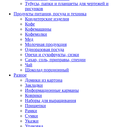
Тубусы, папки и планшеты для чертежей и
рисунков
Продукты питания, посуда и техника
Кондитерские изделия
Кофе
Кофемашины
Кофемолки
Мед
Молочная продукция
Одноразовая посуда
Орехи и сухофрукты, снэки
Сахар, соль, приправы, специи
Чай
Шоколад порционный
Разное
Домики из картона
Закладки
Информационные карманы
Коврики
Наборы для выращивания
Прищепки
Рамки
Сумки
Указки
Упаковка