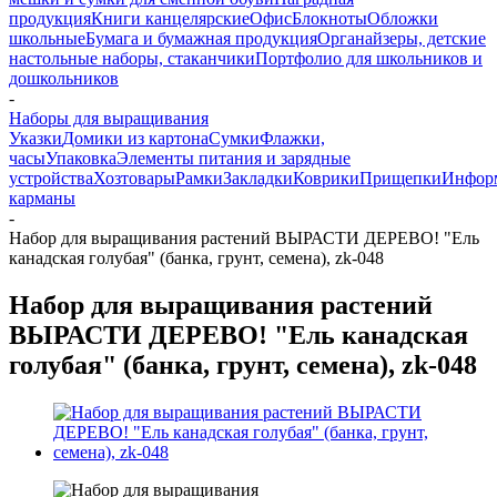
продукция
Книги канцелярские
Офис
Блокноты
Обложки
школьные
Бумага и бумажная продукция
Органайзеры, детские
настольные наборы, стаканчики
Портфолио для школьников и
дошкольников
-
Наборы для выращивания
Указки
Домики из картона
Сумки
Флажки,
часы
Упаковка
Элементы питания и зарядные
устройства
Хозтовары
Рамки
Закладки
Коврики
Прищепки
Инфор
карманы
-
Набор для выращивания растений ВЫРАСТИ ДЕРЕВО! "Ель
канадская голубая" (банка, грунт, семена), zk-048
Набор для выращивания растений
ВЫРАСТИ ДЕРЕВО! "Ель канадская
голубая" (банка, грунт, семена), zk-048