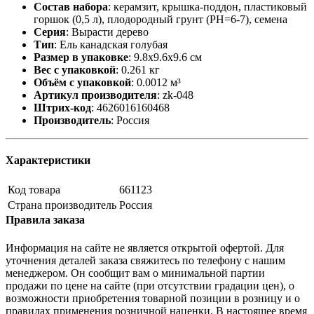
Состав набора
:
керамзит, крышка-поддон, пластиковый
горшок (0,5 л), плодородный грунт (PH=6-7), семена
Серия
:
Вырасти дерево
Тип
:
Ель канадская голубая
Размер в упаковке
:
9.8x9.6x9.6 см
Вес с упаковкой
:
0.261 кг
Объём с упаковкой
:
0.0012 м³
Артикул производителя
:
zk-048
Штрих-код
:
4626016160468
Производитель
:
Россия
Характеристики
Код товара
661123
Страна производитель
Россия
Правила заказа
Информация на сайте не является открытой офертой. Для
уточнения деталей заказа свяжитесь по телефону с нашим
менеджером. Он сообщит вам о минимальной партии
продажи по цене на сайте (при отсутствии градации цен), о
возможности приобретения товарной позиции в розницу и о
правилах применения розничной наценки. В настоящее время