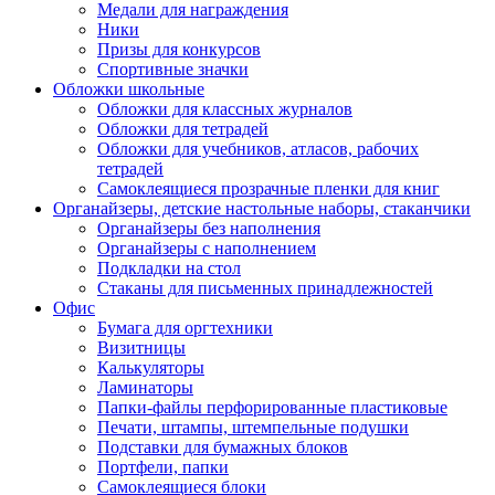
Медали для награждения
Ники
Призы для конкурсов
Спортивные значки
Обложки школьные
Обложки для классных журналов
Обложки для тетрадей
Обложки для учебников, атласов, рабочих
тетрадей
Самоклеящиеся прозрачные пленки для книг
Органайзеры, детские настольные наборы, стаканчики
Органайзеры без наполнения
Органайзеры с наполнением
Подкладки на стол
Стаканы для письменных принадлежностей
Офис
Бумага для оргтехники
Визитницы
Калькуляторы
Ламинаторы
Папки-файлы перфорированные пластиковые
Печати, штампы, штемпельные подушки
Подставки для бумажных блоков
Портфели, папки
Самоклеящиеся блоки