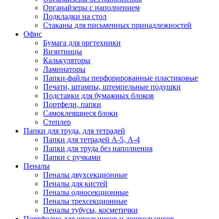
Органайзеры с наполнением
Подкладки на стол
Стаканы для письменных принадлежностей
Офис
Бумага для оргтехники
Визитницы
Калькуляторы
Ламинаторы
Папки-файлы перфорированные пластиковые
Печати, штампы, штемпельные подушки
Подставки для бумажных блоков
Портфели, папки
Самоклеящиеся блоки
Степлер
Папки для труда, для тетрадей
Папки для тетрадей А-5, А-4
Папки для труда без наполнения
Папки с ручками
Пеналы
Пеналы двухсекционные
Пеналы для кистей
Пеналы односекционные
Пеналы трехсекционные
Пеналы тубусы, косметички
Портфолио для школьников и дошкольников