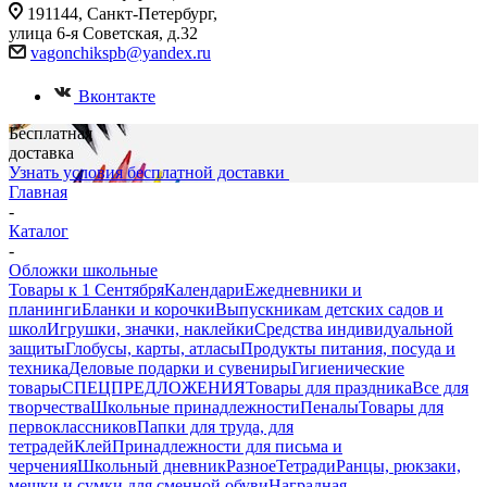
191144, Санкт-Петербург,
улица 6-я Советская, д.32
vagonchikspb@yandex.ru
Вконтакте
Бесплатная
доставка
Узнать условия бесплатной доставки
Главная
-
Каталог
-
Обложки школьные
Товары к 1 Сентября
Календари
Ежедневники и
планинги
Бланки и корочки
Выпускникам детских садов и
школ
Игрушки, значки, наклейки
Средства индивидуальной
защиты
Глобусы, карты, атласы
Продукты питания, посуда и
техника
Деловые подарки и сувениры
Гигиенические
товары
СПЕЦПРЕДЛОЖЕНИЯ
Товары для праздника
Все для
творчества
Школьные принадлежности
Пеналы
Товары для
первоклассников
Папки для труда, для
тетрадей
Клей
Принадлежности для письма и
черчения
Школьный дневник
Разное
Тетради
Ранцы, рюкзаки,
мешки и сумки для сменной обуви
Наградная