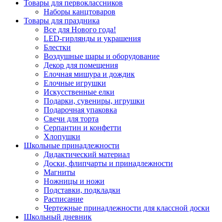
Товары для первоклассников
Наборы канцтоваров
Товары для праздника
Все для Нового года!
LED-гирлянды и украшения
Блестки
Воздушные шары и оборудование
Декор для помещения
Елочная мишура и дождик
Елочные игрушки
Искусственные елки
Подарки, сувениры, игрушки
Подарочная упаковка
Свечи для торта
Серпантин и конфетти
Хлопушки
Школьные принадлежности
Дидактический материал
Доски, флипчарты и принадлежности
Магниты
Ножницы и ножи
Подставки, подкладки
Расписание
Чертежные принадлежности для классной доски
Школьный дневник