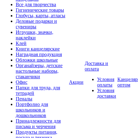
Все для творчества
Гигиенические товары
Глобусы, карты, атласы
Деловые подарки и
сувениры
Игрушки, значки,
наклейки
Клей
Книги канцелярские
Наградная продукция
Обложки школьные
Доставка и
Органайзеры, детские
оплата
настольные наборы,
стаканчики
Условия
Канцеляр
Офис
Акции
оплаты
оптом
Папки для труда, для
Условия
тетрадей
доставки
Пеналы
Портфолио для
школьников и
дошкольников
Принадлежности для
письма и черчения
Продукты питания,
посуда и техника