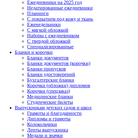
Ежедневники на 2025 год
Недатированные ежедневники
Планинги
С покрытием под кожу и ткань
Еженедельники
С мягкой обложкой
Наборы с ежедневником
С твердой обложкой
Специализированные
Бланки и корочки
Бланки документов
Бланки документов (корочки)
Бланки пропусков
Бланки удостоверений
Бухгалтерские бланки
Корочки (обложки) дипломов
Корочки (спецзаказ)
Медицинские бланки
Студенческие билеты
Выпускникам детских садов и школ
Грамоты и благодарности
Дипломы и грамоты
Колокольчики
Ленты выпускника
Медали и значки