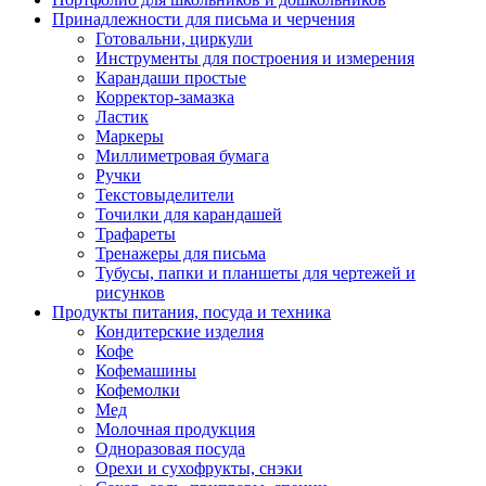
Принадлежности для письма и черчения
Готовальни, циркули
Инструменты для построения и измерения
Карандаши простые
Корректор-замазка
Ластик
Маркеры
Миллиметровая бумага
Ручки
Текстовыделители
Точилки для карандашей
Трафареты
Тренажеры для письма
Тубусы, папки и планшеты для чертежей и
рисунков
Продукты питания, посуда и техника
Кондитерские изделия
Кофе
Кофемашины
Кофемолки
Мед
Молочная продукция
Одноразовая посуда
Орехи и сухофрукты, снэки