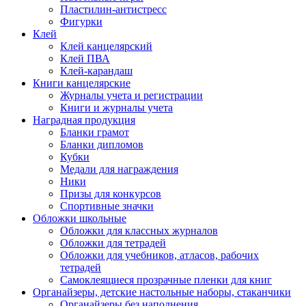
Пластилин-антистресс
Фигурки
Клей
Клей канцелярский
Клей ПВА
Клей-карандаш
Книги канцелярские
Журналы учета и регистрации
Книги и журналы учета
Наградная продукция
Бланки грамот
Бланки дипломов
Кубки
Медали для награждения
Ники
Призы для конкурсов
Спортивные значки
Обложки школьные
Обложки для классных журналов
Обложки для тетрадей
Обложки для учебников, атласов, рабочих
тетрадей
Самоклеящиеся прозрачные пленки для книг
Органайзеры, детские настольные наборы, стаканчики
Органайзеры без наполнения