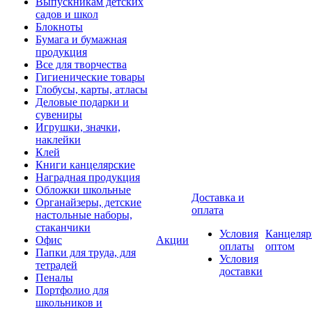
Выпускникам детских
садов и школ
Блокноты
Бумага и бумажная
продукция
Все для творчества
Гигиенические товары
Глобусы, карты, атласы
Деловые подарки и
сувениры
Игрушки, значки,
наклейки
Клей
Книги канцелярские
Наградная продукция
Обложки школьные
Доставка и
Органайзеры, детские
оплата
настольные наборы,
стаканчики
Условия
Канцеляр
Офис
Акции
оплаты
оптом
Папки для труда, для
Условия
тетрадей
доставки
Пеналы
Портфолио для
школьников и