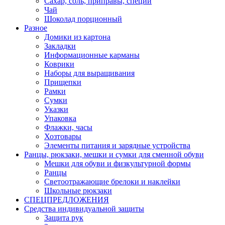
Сахар, соль, приправы, специи
Чай
Шоколад порционный
Разное
Домики из картона
Закладки
Информационные карманы
Коврики
Наборы для выращивания
Прищепки
Рамки
Сумки
Указки
Упаковка
Флажки, часы
Хозтовары
Элементы питания и зарядные устройства
Ранцы, рюкзаки, мешки и сумки для сменной обуви
Мешки для обуви и физкультурной формы
Ранцы
Светоотражающие брелоки и наклейки
Школьные рюкзаки
СПЕЦПРЕДЛОЖЕНИЯ
Средства индивидуальной защиты
Защита рук