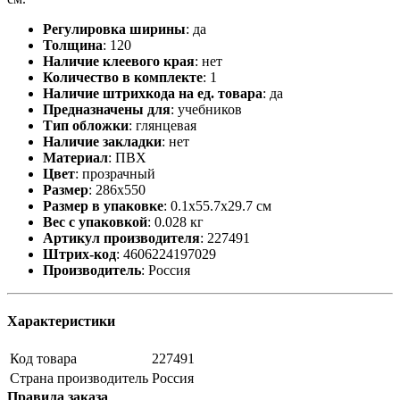
Регулировка ширины
:
да
Толщина
:
120
Наличие клеевого края
:
нет
Количество в комплекте
:
1
Наличие штрихкода на ед. товара
:
да
Предназначены для
:
учебников
Тип обложки
:
глянцевая
Наличие закладки
:
нет
Материал
:
ПВХ
Цвет
:
прозрачный
Размер
:
286х550
Размер в упаковке
:
0.1x55.7x29.7 см
Вес с упаковкой
:
0.028 кг
Артикул производителя
:
227491
Штрих-код
:
4606224197029
Производитель
:
Россия
Характеристики
Код товара
227491
Страна производитель
Россия
Правила заказа