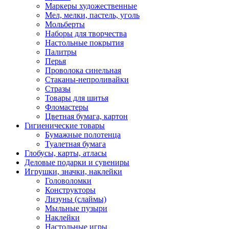
Маркеры художественные
Мел, мелки, пастель, уголь
Мольберты
Наборы для творчества
Настольные покрытия
Палитры
Перья
Проволока синельная
Стаканы-непроливайки
Стразы
Товары для шитья
Фломастеры
Цветная бумага, картон
Гигиенические товары
Бумажные полотенца
Туалетная бумага
Глобусы, карты, атласы
Деловые подарки и сувениры
Игрушки, значки, наклейки
Головоломки
Конструкторы
Лизуны (слаймы)
Мыльные пузыри
Наклейки
Настольные игры