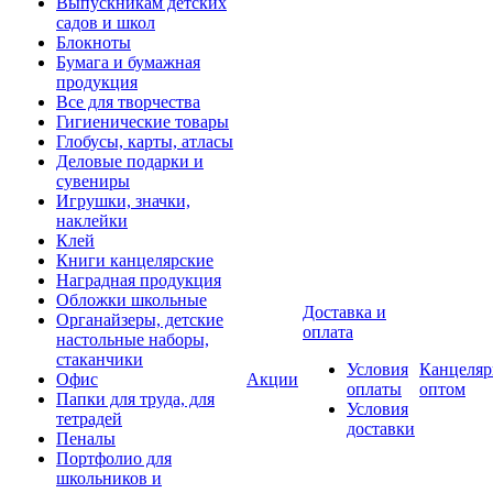
Выпускникам детских
садов и школ
Блокноты
Бумага и бумажная
продукция
Все для творчества
Гигиенические товары
Глобусы, карты, атласы
Деловые подарки и
сувениры
Игрушки, значки,
наклейки
Клей
Книги канцелярские
Наградная продукция
Обложки школьные
Доставка и
Органайзеры, детские
оплата
настольные наборы,
стаканчики
Условия
Канцеляр
Офис
Акции
оплаты
оптом
Папки для труда, для
Условия
тетрадей
доставки
Пеналы
Портфолио для
школьников и