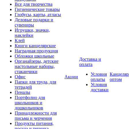
Все для творчества
Гигиенические товары
Глобусы, карты, атласы
Деловые подарки и
сувениры
Игрушки, значки,
наклейки
Клей
Книги канцелярские
Наградная продукция
Обложки школьные
Доставка и
Органайзеры, детские
оплата
настольные наборы,
стаканчики
Условия
Канцеляр
Офис
Акции
оплаты
оптом
Папки для труда, для
Условия
тетрадей
доставки
Пеналы
Портфолио для
школьников и
дошкольников
Принадлежности для
письма и черчения
Продукты питания,
посуда и техника