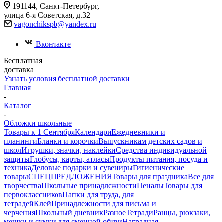
191144, Санкт-Петербург,
улица 6-я Советская, д.32
vagonchikspb@yandex.ru
Вконтакте
Бесплатная
доставка
Узнать условия бесплатной доставки
Главная
-
Каталог
-
Обложки школьные
Товары к 1 Сентября
Календари
Ежедневники и
планинги
Бланки и корочки
Выпускникам детских садов и
школ
Игрушки, значки, наклейки
Средства индивидуальной
защиты
Глобусы, карты, атласы
Продукты питания, посуда и
техника
Деловые подарки и сувениры
Гигиенические
товары
СПЕЦПРЕДЛОЖЕНИЯ
Товары для праздника
Все для
творчества
Школьные принадлежности
Пеналы
Товары для
первоклассников
Папки для труда, для
тетрадей
Клей
Принадлежности для письма и
черчения
Школьный дневник
Разное
Тетради
Ранцы, рюкзаки,
мешки и сумки для сменной обуви
Наградная