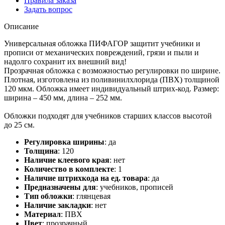
Правила заказа
Задать вопрос
Описание
Универсальная обложка ПИФАГОР защитит учебники и
прописи от механических повреждений, грязи и пыли и
надолго сохранит их внешний вид!
Прозрачная обложка с возможностью регулировки по ширине.
Плотная, изготовлена из поливинилхлорида (ПВХ) толщиной
120 мкм. Обложка имеет индивидуальный штрих-код. Размер:
ширина – 450 мм, длина – 252 мм.
Обложки подходят для учебников старших классов высотой
до 25 см.
Регулировка ширины
:
да
Толщина
:
120
Наличие клеевого края
:
нет
Количество в комплекте
:
1
Наличие штрихкода на ед. товара
:
да
Предназначены для
:
учебников, прописей
Тип обложки
:
глянцевая
Наличие закладки
:
нет
Материал
:
ПВХ
Цвет
:
прозрачный