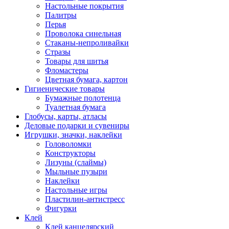
Настольные покрытия
Палитры
Перья
Проволока синельная
Стаканы-непроливайки
Стразы
Товары для шитья
Фломастеры
Цветная бумага, картон
Гигиенические товары
Бумажные полотенца
Туалетная бумага
Глобусы, карты, атласы
Деловые подарки и сувениры
Игрушки, значки, наклейки
Головоломки
Конструкторы
Лизуны (слаймы)
Мыльные пузыри
Наклейки
Настольные игры
Пластилин-антистресс
Фигурки
Клей
Клей канцелярский