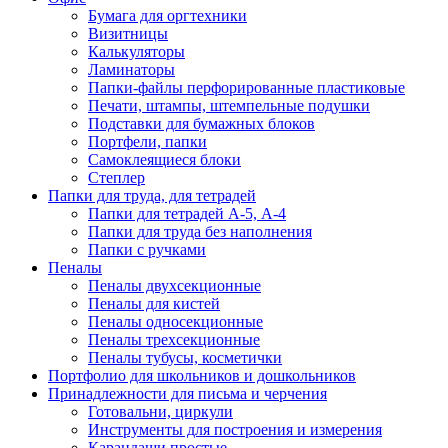
Бумага для оргтехники
Визитницы
Калькуляторы
Ламинаторы
Папки-файлы перфорированные пластиковые
Печати, штампы, штемпельные подушки
Подставки для бумажных блоков
Портфели, папки
Самоклеящиеся блоки
Степлер
Папки для труда, для тетрадей
Папки для тетрадей А-5, А-4
Папки для труда без наполнения
Папки с ручками
Пеналы
Пеналы двухсекционные
Пеналы для кистей
Пеналы односекционные
Пеналы трехсекционные
Пеналы тубусы, косметички
Портфолио для школьников и дошкольников
Принадлежности для письма и черчения
Готовальни, циркули
Инструменты для построения и измерения
Карандаши простые