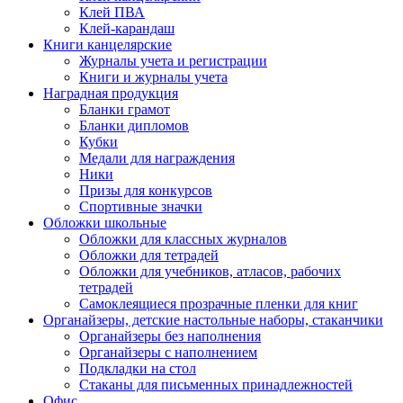
Клей ПВА
Клей-карандаш
Книги канцелярские
Журналы учета и регистрации
Книги и журналы учета
Наградная продукция
Бланки грамот
Бланки дипломов
Кубки
Медали для награждения
Ники
Призы для конкурсов
Спортивные значки
Обложки школьные
Обложки для классных журналов
Обложки для тетрадей
Обложки для учебников, атласов, рабочих
тетрадей
Самоклеящиеся прозрачные пленки для книг
Органайзеры, детские настольные наборы, стаканчики
Органайзеры без наполнения
Органайзеры с наполнением
Подкладки на стол
Стаканы для письменных принадлежностей
Офис