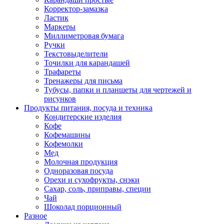
Корректор-замазка
Ластик
Маркеры
Миллиметровая бумага
Ручки
Текстовыделители
Точилки для карандашей
Трафареты
Тренажеры для письма
Тубусы, папки и планшеты для чертежей и
рисунков
Продукты питания, посуда и техника
Кондитерские изделия
Кофе
Кофемашины
Кофемолки
Мед
Молочная продукция
Одноразовая посуда
Орехи и сухофрукты, снэки
Сахар, соль, приправы, специи
Чай
Шоколад порционный
Разное