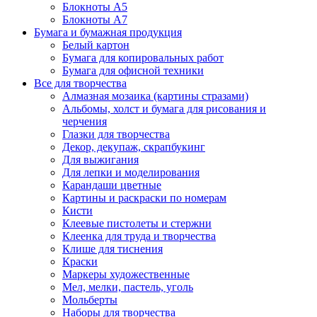
Блокноты А5
Блокноты А7
Бумага и бумажная продукция
Белый картон
Бумага для копировальных работ
Бумага для офисной техники
Все для творчества
Алмазная мозаика (картины стразами)
Альбомы, холст и бумага для рисования и
черчения
Глазки для творчества
Декор, декупаж, скрапбукинг
Для выжигания
Для лепки и моделирования
Карандаши цветные
Картины и раскраски по номерам
Кисти
Клеевые пистолеты и стержни
Клеенка для труда и творчества
Клише для тиснения
Краски
Маркеры художественные
Мел, мелки, пастель, уголь
Мольберты
Наборы для творчества