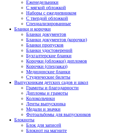
Еженедельники
С мягкой обложкой
Наборы с ежедневником
С твердой обложкой
Специализированные
Бланки и корочки
Бланки документов
Бланки документов (корочки)
Бланки пропусков
Бланки удостоверений
Бухгалтерские бланки
Корочки (обложки) дипломов
Корочки (спецзаказ)
Медицинские бланки
Студенческие билеты
Выпускникам детских садов и школ
Грамоты и благодарности
Дипломы и грамоты
Колокольчики
Ленты выпускника
Медали и значки
Фотоальбомы для выпускников
Блокноты
Блок для записей
Блокнот на магните