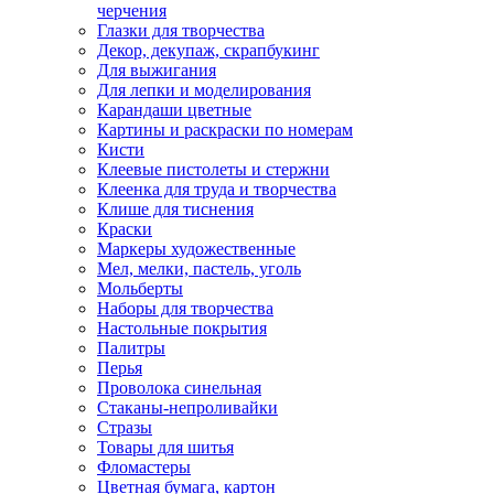
черчения
Глазки для творчества
Декор, декупаж, скрапбукинг
Для выжигания
Для лепки и моделирования
Карандаши цветные
Картины и раскраски по номерам
Кисти
Клеевые пистолеты и стержни
Клеенка для труда и творчества
Клише для тиснения
Краски
Маркеры художественные
Мел, мелки, пастель, уголь
Мольберты
Наборы для творчества
Настольные покрытия
Палитры
Перья
Проволока синельная
Стаканы-непроливайки
Стразы
Товары для шитья
Фломастеры
Цветная бумага, картон