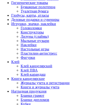
Гигиенические товары
Бумажные полотенца
Туалетная бумага
Глобусы, карты, атласы
Деловые подарки и сувениры
Игрушки, значки, наклейки
Головоломки
Конструкторы
Лизуны (слаймы)
Мыльные пузыри
Наклейки
Настольные игры
Пластилин-антистресс
Фигурки
Клей
Клей канцелярский
Клей ПВА
Клей-карандаш
Книги канцелярские
Журналы учета и регистрации
Книги и журналы учета
Наградная продукция
Бланки грамот
Бланки дипломов
Кубки