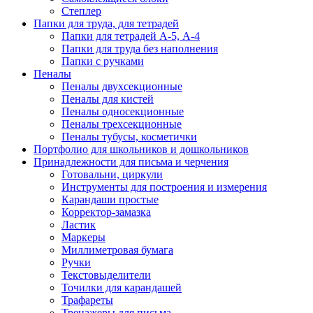
Степлер
Папки для труда, для тетрадей
Папки для тетрадей А-5, А-4
Папки для труда без наполнения
Папки с ручками
Пеналы
Пеналы двухсекционные
Пеналы для кистей
Пеналы односекционные
Пеналы трехсекционные
Пеналы тубусы, косметички
Портфолио для школьников и дошкольников
Принадлежности для письма и черчения
Готовальни, циркули
Инструменты для построения и измерения
Карандаши простые
Корректор-замазка
Ластик
Маркеры
Миллиметровая бумага
Ручки
Текстовыделители
Точилки для карандашей
Трафареты
Тренажеры для письма