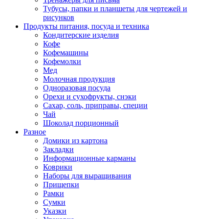
Тубусы, папки и планшеты для чертежей и
рисунков
Продукты питания, посуда и техника
Кондитерские изделия
Кофе
Кофемашины
Кофемолки
Мед
Молочная продукция
Одноразовая посуда
Орехи и сухофрукты, снэки
Сахар, соль, приправы, специи
Чай
Шоколад порционный
Разное
Домики из картона
Закладки
Информационные карманы
Коврики
Наборы для выращивания
Прищепки
Рамки
Сумки
Указки