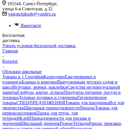
191144, Санкт-Петербург,
улица 6-я Советская, д.32
vagonchikspb@yandex.ru
Вконтакте
Бесплатная
доставка
Узнать условия бесплатной доставки
Главная
-
Каталог
-
Обложки школьные
Товары к 1 Сентября
Календари
Ежедневники и
планинги
Бланки и корочки
Выпускникам детских садов и
школ
Игрушки, значки, наклейки
Средства индивидуальной
защиты
Глобусы, карты, атласы
Продукты питания, посуда и
техника
Деловые подарки и сувениры
Гигиенические
товары
СПЕЦПРЕДЛОЖЕНИЯ
Товары для праздника
Все для
творчества
Школьные принадлежности
Пеналы
Товары для
первоклассников
Папки для труда, для
тетрадей
Клей
Принадлежности для письма и
черчения
Школьный дневник
Разное
Тетради
Ранцы, рюкзаки,
мешки и сумки для сменной обуви
Наградная