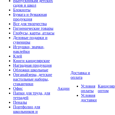
Выпускникам детских
садов и школ
Блокноты
Бумага и бумажная
продукция
Все для творчества
Гигиенические товары
Глобусы, карты, атласы
Деловые подарки и
сувениры
Игрушки, значки,
наклейки
Клей
Книги канцелярские
Наградная продукция
Обложки школьные
Доставка и
Органайзеры, детские
оплата
настольные наборы,
стаканчики
Условия
Канцеляр
Офис
Акции
оплаты
оптом
Папки для труда, для
Условия
тетрадей
доставки
Пеналы
Портфолио для
школьников и