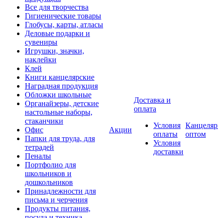
Все для творчества
Гигиенические товары
Глобусы, карты, атласы
Деловые подарки и
сувениры
Игрушки, значки,
наклейки
Клей
Книги канцелярские
Наградная продукция
Обложки школьные
Доставка и
Органайзеры, детские
оплата
настольные наборы,
стаканчики
Условия
Канцеляр
Офис
Акции
оплаты
оптом
Папки для труда, для
Условия
тетрадей
доставки
Пеналы
Портфолио для
школьников и
дошкольников
Принадлежности для
письма и черчения
Продукты питания,
посуда и техника