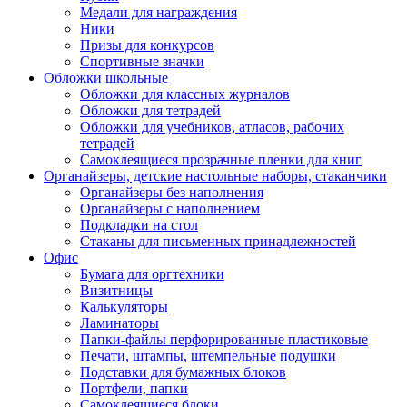
Медали для награждения
Ники
Призы для конкурсов
Спортивные значки
Обложки школьные
Обложки для классных журналов
Обложки для тетрадей
Обложки для учебников, атласов, рабочих
тетрадей
Самоклеящиеся прозрачные пленки для книг
Органайзеры, детские настольные наборы, стаканчики
Органайзеры без наполнения
Органайзеры с наполнением
Подкладки на стол
Стаканы для письменных принадлежностей
Офис
Бумага для оргтехники
Визитницы
Калькуляторы
Ламинаторы
Папки-файлы перфорированные пластиковые
Печати, штампы, штемпельные подушки
Подставки для бумажных блоков
Портфели, папки
Самоклеящиеся блоки