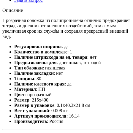
Задать вопрос
Описание
Прозрачная обложка из полипропилена отлично предохраняет
тетрадь и дневник от внешних воздействий, тем самым
увеличивая срок их службы и сохраняя прекрасный внешний
вид.
Регулировка ширины
:
да
Количество в комплекте
:
1
Наличие штрихкода на ед. товара
:
нет
Предназначены для
:
дневников, тетрадей
Тип обложки
:
глянцевая
Наличие закладки
:
нет
Толщина
:
80
Наличие клеевого края
:
да
Материал
:
ПП
Цвет
:
прозрачный
Размер
:
215х400
Размер в упаковке
:
0.1x40.3x21.8 см
Вес с упаковкой
:
0.008 кг
Артикул производителя
:
16.14
Производитель
:
Россия