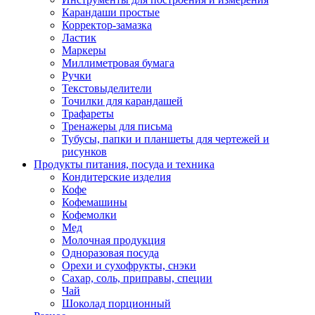
Карандаши простые
Корректор-замазка
Ластик
Маркеры
Миллиметровая бумага
Ручки
Текстовыделители
Точилки для карандашей
Трафареты
Тренажеры для письма
Тубусы, папки и планшеты для чертежей и
рисунков
Продукты питания, посуда и техника
Кондитерские изделия
Кофе
Кофемашины
Кофемолки
Мед
Молочная продукция
Одноразовая посуда
Орехи и сухофрукты, снэки
Сахар, соль, приправы, специи
Чай
Шоколад порционный