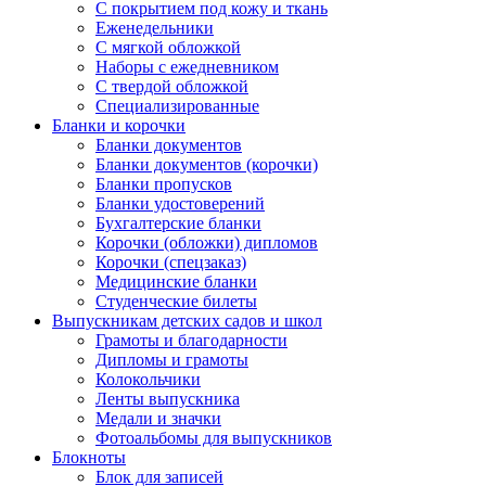
С покрытием под кожу и ткань
Еженедельники
С мягкой обложкой
Наборы с ежедневником
С твердой обложкой
Специализированные
Бланки и корочки
Бланки документов
Бланки документов (корочки)
Бланки пропусков
Бланки удостоверений
Бухгалтерские бланки
Корочки (обложки) дипломов
Корочки (спецзаказ)
Медицинские бланки
Студенческие билеты
Выпускникам детских садов и школ
Грамоты и благодарности
Дипломы и грамоты
Колокольчики
Ленты выпускника
Медали и значки
Фотоальбомы для выпускников
Блокноты
Блок для записей