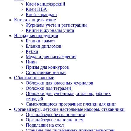
Клей канцелярский
Клей ПВА
Клей-карандаш
Книги канцелярские
Журналы учета и регистрации
Книги и журналы учета
Наградная продукция
Бланки грамот
Бланки дипломов
Кубки
Медали для награждения
Ники
Призы для конкурсов
Спортивные значки
Обложки школьные
Обложки для классных журналов
Обложки для тетрадей
Обложки для учебников, атласов, рабочих
тетрадей
Самоклеящиеся прозрачные пленки для книг
Органайзеры, детские настольные наборы, стаканчики
Органайзеры без наполнения
Органайзеры с наполнением
Подкладки на стол
Стаканы для письменных принадлежностей