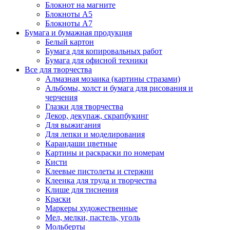
Блокнот на магните
Блокноты А5
Блокноты А7
Бумага и бумажная продукция
Белый картон
Бумага для копировальных работ
Бумага для офисной техники
Все для творчества
Алмазная мозаика (картины стразами)
Альбомы, холст и бумага для рисования и
черчения
Глазки для творчества
Декор, декупаж, скрапбукинг
Для выжигания
Для лепки и моделирования
Карандаши цветные
Картины и раскраски по номерам
Кисти
Клеевые пистолеты и стержни
Клеенка для труда и творчества
Клише для тиснения
Краски
Маркеры художественные
Мел, мелки, пастель, уголь
Мольберты