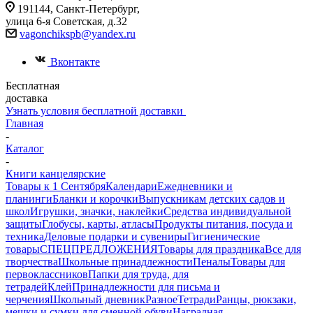
191144, Санкт-Петербург,
улица 6-я Советская, д.32
vagonchikspb@yandex.ru
Вконтакте
Бесплатная
доставка
Узнать условия бесплатной доставки
Главная
-
Каталог
-
Книги канцелярские
Товары к 1 Сентября
Календари
Ежедневники и
планинги
Бланки и корочки
Выпускникам детских садов и
школ
Игрушки, значки, наклейки
Средства индивидуальной
защиты
Глобусы, карты, атласы
Продукты питания, посуда и
техника
Деловые подарки и сувениры
Гигиенические
товары
СПЕЦПРЕДЛОЖЕНИЯ
Товары для праздника
Все для
творчества
Школьные принадлежности
Пеналы
Товары для
первоклассников
Папки для труда, для
тетрадей
Клей
Принадлежности для письма и
черчения
Школьный дневник
Разное
Тетради
Ранцы, рюкзаки,
мешки и сумки для сменной обуви
Наградная