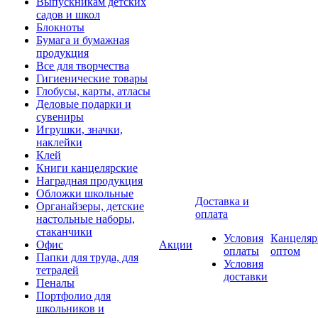
Выпускникам детских
садов и школ
Блокноты
Бумага и бумажная
продукция
Все для творчества
Гигиенические товары
Глобусы, карты, атласы
Деловые подарки и
сувениры
Игрушки, значки,
наклейки
Клей
Книги канцелярские
Наградная продукция
Обложки школьные
Доставка и
Органайзеры, детские
оплата
настольные наборы,
стаканчики
Условия
Канцеляр
Офис
Акции
оплаты
оптом
Папки для труда, для
Условия
тетрадей
доставки
Пеналы
Портфолио для
школьников и