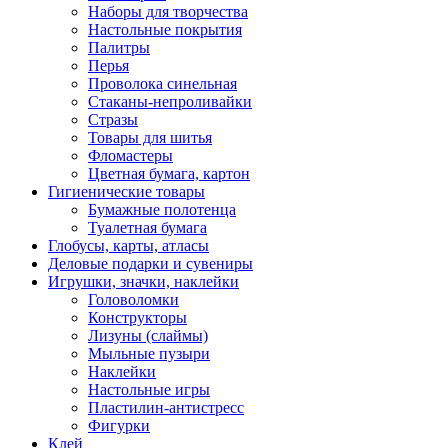
Наборы для творчества
Настольные покрытия
Палитры
Перья
Проволока синельная
Стаканы-непроливайки
Стразы
Товары для шитья
Фломастеры
Цветная бумага, картон
Гигиенические товары
Бумажные полотенца
Туалетная бумага
Глобусы, карты, атласы
Деловые подарки и сувениры
Игрушки, значки, наклейки
Головоломки
Конструкторы
Лизуны (слаймы)
Мыльные пузыри
Наклейки
Настольные игры
Пластилин-антистресс
Фигурки
Клей