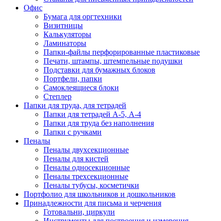
Офис
Бумага для оргтехники
Визитницы
Калькуляторы
Ламинаторы
Папки-файлы перфорированные пластиковые
Печати, штампы, штемпельные подушки
Подставки для бумажных блоков
Портфели, папки
Самоклеящиеся блоки
Степлер
Папки для труда, для тетрадей
Папки для тетрадей А-5, А-4
Папки для труда без наполнения
Папки с ручками
Пеналы
Пеналы двухсекционные
Пеналы для кистей
Пеналы односекционные
Пеналы трехсекционные
Пеналы тубусы, косметички
Портфолио для школьников и дошкольников
Принадлежности для письма и черчения
Готовальни, циркули
Инструменты для построения и измерения