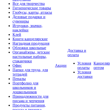
Все для творчества
Гигиенические товары
Глобусы, карты, атласы
Деловые подарки и
сувениры
Игрушки, значки,
наклейки
Клей
Книги канцелярские
Наградная продукция
Обложки школьные
Доставка и
Органайзеры, детские
оплата
настольные наборы,
стаканчики
Условия
Канцеляр
Офис
Акции
оплаты
оптом
Папки для труда, для
Условия
тетрадей
доставки
Пеналы
Портфолио для
школьников и
дошкольников
Принадлежности для
письма и черчения
Продукты питания,
посуда и техника