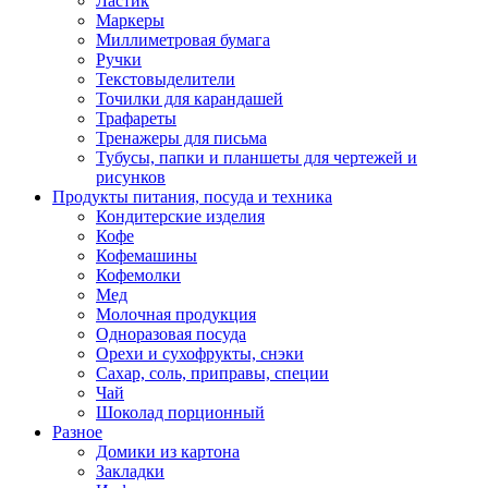
Ластик
Маркеры
Миллиметровая бумага
Ручки
Текстовыделители
Точилки для карандашей
Трафареты
Тренажеры для письма
Тубусы, папки и планшеты для чертежей и
рисунков
Продукты питания, посуда и техника
Кондитерские изделия
Кофе
Кофемашины
Кофемолки
Мед
Молочная продукция
Одноразовая посуда
Орехи и сухофрукты, снэки
Сахар, соль, приправы, специи
Чай
Шоколад порционный
Разное
Домики из картона
Закладки