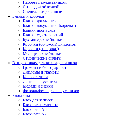
Наборы с ежедневником
С твердой обложкой
Специализированные
Бланки и корочки
Бланки документов
Бланки документов (корочки)
Бланки пропусков
Бланки удостоверений
Бухгалтерские бланки
Корочки (обложки) дипломов
Корочки (спецзаказ)
Медицинские бланки
Студенческие билеты
Выпускникам детских садов и школ
Грамоты и благодарности
Дипломы и грамоты
Колокольчики
Ленты выпускника
Медали и значки
Фотоальбомы для выпускников
Блокноты
Блок для записей
Блокнот на магните
Блокноты А5
Блокноты А7