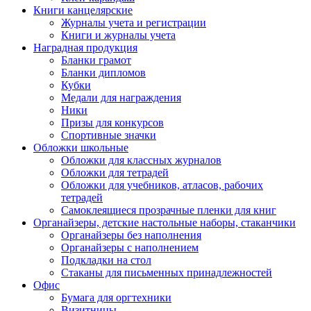
Книги канцелярские
Журналы учета и регистрации
Книги и журналы учета
Наградная продукция
Бланки грамот
Бланки дипломов
Кубки
Медали для награждения
Ники
Призы для конкурсов
Спортивные значки
Обложки школьные
Обложки для классных журналов
Обложки для тетрадей
Обложки для учебников, атласов, рабочих
тетрадей
Самоклеящиеся прозрачные пленки для книг
Органайзеры, детские настольные наборы, стаканчики
Органайзеры без наполнения
Органайзеры с наполнением
Подкладки на стол
Стаканы для письменных принадлежностей
Офис
Бумага для оргтехники
Визитницы