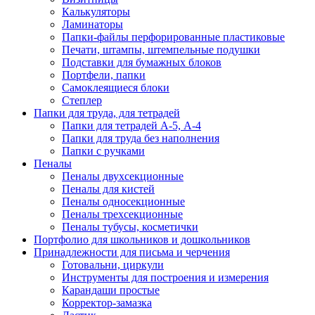
Калькуляторы
Ламинаторы
Папки-файлы перфорированные пластиковые
Печати, штампы, штемпельные подушки
Подставки для бумажных блоков
Портфели, папки
Самоклеящиеся блоки
Степлер
Папки для труда, для тетрадей
Папки для тетрадей А-5, А-4
Папки для труда без наполнения
Папки с ручками
Пеналы
Пеналы двухсекционные
Пеналы для кистей
Пеналы односекционные
Пеналы трехсекционные
Пеналы тубусы, косметички
Портфолио для школьников и дошкольников
Принадлежности для письма и черчения
Готовальни, циркули
Инструменты для построения и измерения
Карандаши простые
Корректор-замазка