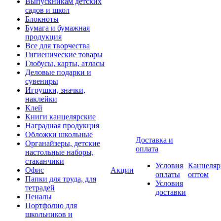
Выпускникам детских
садов и школ
Блокноты
Бумага и бумажная
продукция
Все для творчества
Гигиенические товары
Глобусы, карты, атласы
Деловые подарки и
сувениры
Игрушки, значки,
наклейки
Клей
Книги канцелярские
Наградная продукция
Обложки школьные
Доставка и
Органайзеры, детские
оплата
настольные наборы,
стаканчики
Условия
Канцеляр
Офис
Акции
оплаты
оптом
Папки для труда, для
Условия
тетрадей
доставки
Пеналы
Портфолио для
школьников и