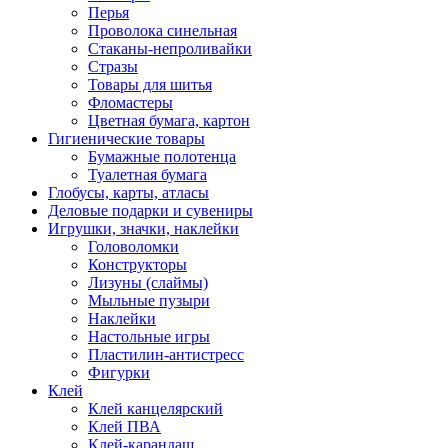
Перья
Проволока синельная
Стаканы-непроливайки
Стразы
Товары для шитья
Фломастеры
Цветная бумага, картон
Гигиенические товары
Бумажные полотенца
Туалетная бумага
Глобусы, карты, атласы
Деловые подарки и сувениры
Игрушки, значки, наклейки
Головоломки
Конструкторы
Лизуны (слаймы)
Мыльные пузыри
Наклейки
Настольные игры
Пластилин-антистресс
Фигурки
Клей
Клей канцелярский
Клей ПВА
Клей-карандаш