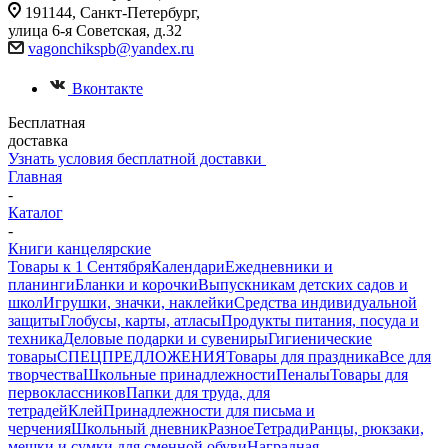
191144, Санкт-Петербург,
улица 6-я Советская, д.32
vagonchikspb@yandex.ru
Вконтакте
Бесплатная
доставка
Узнать условия бесплатной доставки
Главная
-
Каталог
-
Книги канцелярские
Товары к 1 Сентября
Календари
Ежедневники и
планинги
Бланки и корочки
Выпускникам детских садов и
школ
Игрушки, значки, наклейки
Средства индивидуальной
защиты
Глобусы, карты, атласы
Продукты питания, посуда и
техника
Деловые подарки и сувениры
Гигиенические
товары
СПЕЦПРЕДЛОЖЕНИЯ
Товары для праздника
Все для
творчества
Школьные принадлежности
Пеналы
Товары для
первоклассников
Папки для труда, для
тетрадей
Клей
Принадлежности для письма и
черчения
Школьный дневник
Разное
Тетради
Ранцы, рюкзаки,
мешки и сумки для сменной обуви
Наградная