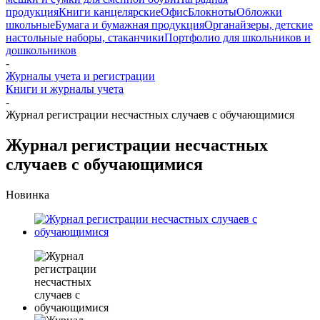
продукция
Книги канцелярские
Офис
Блокноты
Обложки
школьные
Бумага и бумажная продукция
Органайзеры, детские
настольные наборы, стаканчики
Портфолио для школьников и
дошкольников
-
Журналы учета и регистрации
Книги и журналы учета
-
Журнал регистрации несчастных случаев с обучающимися
Журнал регистрации несчастных
случаев с обучающимися
Новинка