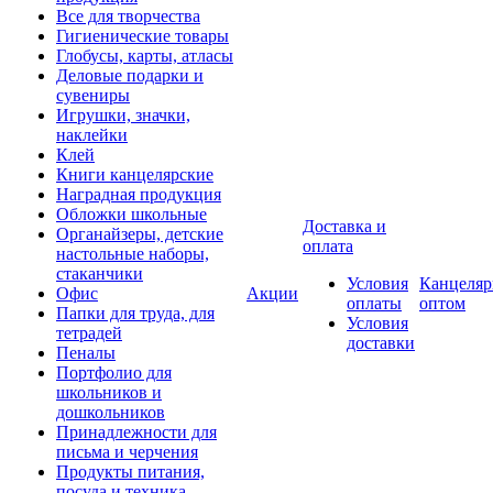
Все для творчества
Гигиенические товары
Глобусы, карты, атласы
Деловые подарки и
сувениры
Игрушки, значки,
наклейки
Клей
Книги канцелярские
Наградная продукция
Обложки школьные
Доставка и
Органайзеры, детские
оплата
настольные наборы,
стаканчики
Условия
Канцеляр
Офис
Акции
оплаты
оптом
Папки для труда, для
Условия
тетрадей
доставки
Пеналы
Портфолио для
школьников и
дошкольников
Принадлежности для
письма и черчения
Продукты питания,
посуда и техника