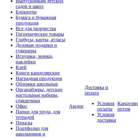
Выпускникам детских
садов и школ
Блокноты
Бумага и бумажная
продукция
Все для творчества
Гигиенические товары
Глобусы, карты, атласы
Деловые подарки и
сувениры
Игрушки, значки,
наклейки
Клей
Книги канцелярские
Наградная продукция
Обложки школьные
Доставка и
Органайзеры, детские
оплата
настольные наборы,
стаканчики
Условия
Канцеляр
Офис
Акции
оплаты
оптом
Папки для труда, для
Условия
тетрадей
доставки
Пеналы
Портфолио для
школьников и