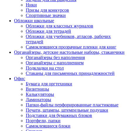
Ники
Призы для конкурсов
Спортивные значки
Обложки школьные
Обложки для классных журналов
Обложки для тетрадей
Обложки для учебников, атласов, рабочих
тетрадей
Самоклеящиеся прозрачные пленки для книг
Органайзеры, детские настольные наборы, стаканчики
Органайзеры без наполнения
Органайзеры с наполнением
Подкладки на стол
Стаканы для письменных принадлежностей
Офис
Бумага для оргтехники
Визитницы
Калькуляторы
Ламинаторы
Папки-файлы перфорированные пластиковые
Печати, штампы, штемпельные подушки
Подставки для бумажных блоков
Портфели, папки
Самоклеящиеся блоки