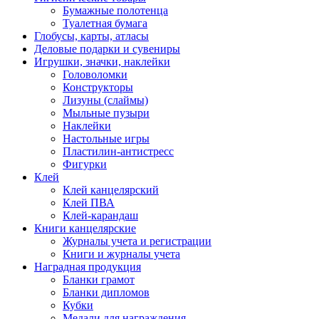
Бумажные полотенца
Туалетная бумага
Глобусы, карты, атласы
Деловые подарки и сувениры
Игрушки, значки, наклейки
Головоломки
Конструкторы
Лизуны (слаймы)
Мыльные пузыри
Наклейки
Настольные игры
Пластилин-антистресс
Фигурки
Клей
Клей канцелярский
Клей ПВА
Клей-карандаш
Книги канцелярские
Журналы учета и регистрации
Книги и журналы учета
Наградная продукция
Бланки грамот
Бланки дипломов
Кубки
Медали для награждения