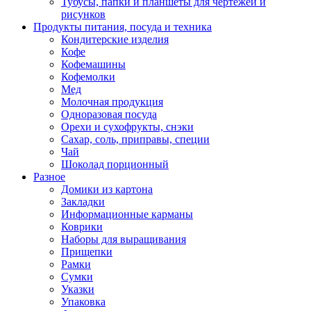
Тубусы, папки и планшеты для чертежей и
рисунков
Продукты питания, посуда и техника
Кондитерские изделия
Кофе
Кофемашины
Кофемолки
Мед
Молочная продукция
Одноразовая посуда
Орехи и сухофрукты, снэки
Сахар, соль, приправы, специи
Чай
Шоколад порционный
Разное
Домики из картона
Закладки
Информационные карманы
Коврики
Наборы для выращивания
Прищепки
Рамки
Сумки
Указки
Упаковка