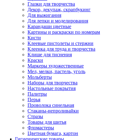
Глазки для творчества
Декор, декупаж, скрапбукинг
Для выжигания
Для лепки и моделирования
Карандаши цветные
Картины и раскраски по номерам
Кисти
Клеевые пистолеты и стержни
Клеенка для труда и творчества
Клише для тиснения
Краски
Маркеры художественные
Мел, мелки, пастель, уголь
Мольберты
Наборы для творчества
Настольные покрытия
Палитры
Перья
Проволока синельная
Стаканы-непроливайки
Стразы
Товары для шитья
Фломастеры
Цветная бумага, картон
Гигиенические товары