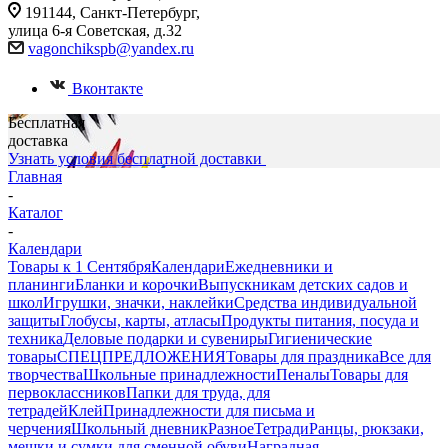
191144, Санкт-Петербург,
улица 6-я Советская, д.32
vagonchikspb@yandex.ru
Вконтакте
Бесплатная
доставка
Узнать условия бесплатной доставки
Главная
-
Каталог
-
Календари
Товары к 1 Сентября
Календари
Ежедневники и
планинги
Бланки и корочки
Выпускникам детских садов и
школ
Игрушки, значки, наклейки
Средства индивидуальной
защиты
Глобусы, карты, атласы
Продукты питания, посуда и
техника
Деловые подарки и сувениры
Гигиенические
товары
СПЕЦПРЕДЛОЖЕНИЯ
Товары для праздника
Все для
творчества
Школьные принадлежности
Пеналы
Товары для
первоклассников
Папки для труда, для
тетрадей
Клей
Принадлежности для письма и
черчения
Школьный дневник
Разное
Тетради
Ранцы, рюкзаки,
мешки и сумки для сменной обуви
Наградная