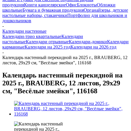
продукция
Книги канцелярские
Офис
Блокноты
Обложки
школьные
Бумага и бумажная продукция
Органайзеры, детские
настольные наборы, стаканчики
Портфолио для школьников и
дошкольников
-
Календари настенные
Календари-трио квартальные
Календари
настольные
Календари отрывные
Календари-домики
Календари
карманные
Календари на 2025 год
Календари на 2026 год
-
Календарь настенный перекидной на 2025 г., BRAUBERG, 12
листов, 29х29 см, "Весёлые змейки", 116168
Календарь настенный перекидной на
2025 г., BRAUBERG, 12 листов, 29х29
см, "Весёлые змейки", 116168