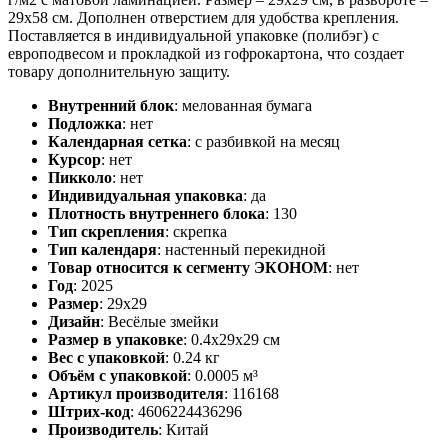
29х58 см. Дополнен отверстием для удобства крепления.
Поставляется в индивидуальной упаковке (полибэг) с
европодвесом и прокладкой из гофрокартона, что создает
товару дополнительную защиту.
Внутренний блок
:
мелованная бумага
Подложка
:
нет
Календарная сетка
:
с разбивкой на месяц
Курсор
:
нет
Пикколо
:
нет
Индивидуальная упаковка
:
да
Плотность внутреннего блока
:
130
Тип скрепления
:
скрепка
Тип календаря
:
настенный перекидной
Товар относится к сегменту ЭКОНОМ
:
нет
Год
:
2025
Размер
:
29х29
Дизайн
:
Весёлые змейки
Размер в упаковке
:
0.4x29x29 см
Вес с упаковкой
:
0.24 кг
Объём с упаковкой
:
0.0005 м³
Артикул производителя
:
116168
Штрих-код
:
4606224436296
Производитель
:
Китай