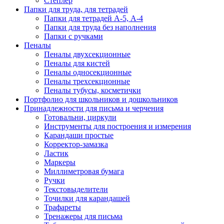
Степлер
Папки для труда, для тетрадей
Папки для тетрадей А-5, А-4
Папки для труда без наполнения
Папки с ручками
Пеналы
Пеналы двухсекционные
Пеналы для кистей
Пеналы односекционные
Пеналы трехсекционные
Пеналы тубусы, косметички
Портфолио для школьников и дошкольников
Принадлежности для письма и черчения
Готовальни, циркули
Инструменты для построения и измерения
Карандаши простые
Корректор-замазка
Ластик
Маркеры
Миллиметровая бумага
Ручки
Текстовыделители
Точилки для карандашей
Трафареты
Тренажеры для письма