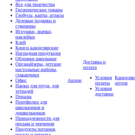
Все для творчества
Гигиенические товары
Глобусы, карты, атласы
Деловые подарки и
сувениры
Игрушки, значки,
наклейки
Клей
Книги канцелярские
Наградная продукция
Обложки школьные
Доставка и
Органайзеры, детские
оплата
настольные наборы,
стаканчики
Условия
Канцеляр
Офис
Акции
оплаты
оптом
Папки для труда, для
Условия
тетрадей
доставки
Пеналы
Портфолио для
школьников и
дошкольников
Принадлежности для
письма и черчения
Продукты питания,
посуда и техника