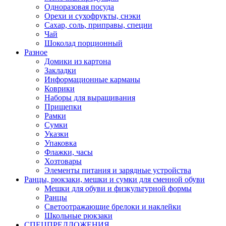
Одноразовая посуда
Орехи и сухофрукты, снэки
Сахар, соль, приправы, специи
Чай
Шоколад порционный
Разное
Домики из картона
Закладки
Информационные карманы
Коврики
Наборы для выращивания
Прищепки
Рамки
Сумки
Указки
Упаковка
Флажки, часы
Хозтовары
Элементы питания и зарядные устройства
Ранцы, рюкзаки, мешки и сумки для сменной обуви
Мешки для обуви и физкультурной формы
Ранцы
Светоотражающие брелоки и наклейки
Школьные рюкзаки
СПЕЦПРЕДЛОЖЕНИЯ