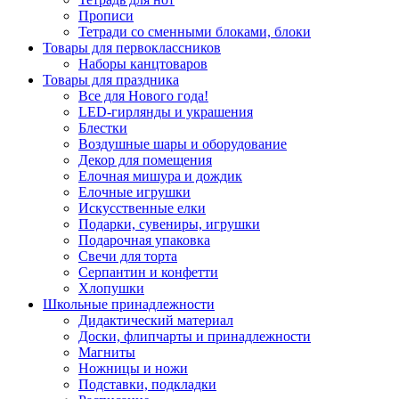
Прописи
Тетради со сменными блоками, блоки
Товары для первоклассников
Наборы канцтоваров
Товары для праздника
Все для Нового года!
LED-гирлянды и украшения
Блестки
Воздушные шары и оборудование
Декор для помещения
Елочная мишура и дождик
Елочные игрушки
Искусственные елки
Подарки, сувениры, игрушки
Подарочная упаковка
Свечи для торта
Серпантин и конфетти
Хлопушки
Школьные принадлежности
Дидактический материал
Доски, флипчарты и принадлежности
Магниты
Ножницы и ножи
Подставки, подкладки