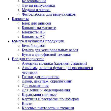
Колокольчики
Ленты выпускника
Медали и значки
Фотоальбомы для выпускников
Блокноты
Блок для записей
Блокнот на магните
Блокноты А5
Блокноты А7
Бумага и бумажная продукция
Белый картон
Бумага для копировальных работ
Бумага для офисной техники
Все для творчества
Алмазная мозаика (картины стразами)
Альбомы, холст и бумага для рисования и
черчения
Глазки для творчества
Декор, декупаж, скрапбукинг
Для выжигания
Для лепки и моделирования
Карандаши цветные
Картины и раскраски по номерам
Кисти
Клеевые пистолеты и стержни