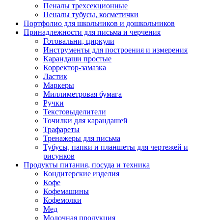
Пеналы трехсекционные
Пеналы тубусы, косметички
Портфолио для школьников и дошкольников
Принадлежности для письма и черчения
Готовальни, циркули
Инструменты для построения и измерения
Карандаши простые
Корректор-замазка
Ластик
Маркеры
Миллиметровая бумага
Ручки
Текстовыделители
Точилки для карандашей
Трафареты
Тренажеры для письма
Тубусы, папки и планшеты для чертежей и
рисунков
Продукты питания, посуда и техника
Кондитерские изделия
Кофе
Кофемашины
Кофемолки
Мед
Молочная продукция