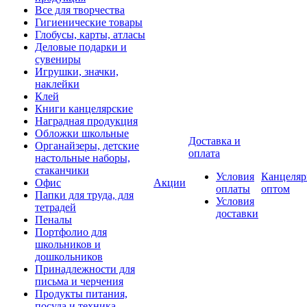
Все для творчества
Гигиенические товары
Глобусы, карты, атласы
Деловые подарки и
сувениры
Игрушки, значки,
наклейки
Клей
Книги канцелярские
Наградная продукция
Обложки школьные
Доставка и
Органайзеры, детские
оплата
настольные наборы,
стаканчики
Условия
Канцеляр
Офис
Акции
оплаты
оптом
Папки для труда, для
Условия
тетрадей
доставки
Пеналы
Портфолио для
школьников и
дошкольников
Принадлежности для
письма и черчения
Продукты питания,
посуда и техника