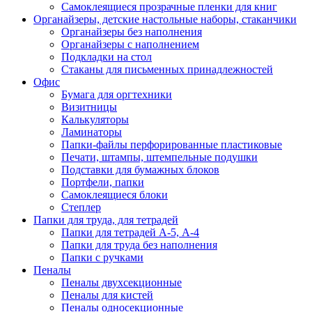
Самоклеящиеся прозрачные пленки для книг
Органайзеры, детские настольные наборы, стаканчики
Органайзеры без наполнения
Органайзеры с наполнением
Подкладки на стол
Стаканы для письменных принадлежностей
Офис
Бумага для оргтехники
Визитницы
Калькуляторы
Ламинаторы
Папки-файлы перфорированные пластиковые
Печати, штампы, штемпельные подушки
Подставки для бумажных блоков
Портфели, папки
Самоклеящиеся блоки
Степлер
Папки для труда, для тетрадей
Папки для тетрадей А-5, А-4
Папки для труда без наполнения
Папки с ручками
Пеналы
Пеналы двухсекционные
Пеналы для кистей
Пеналы односекционные