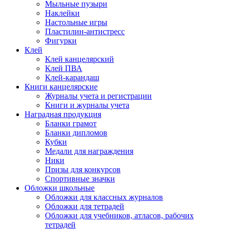
Мыльные пузыри
Наклейки
Настольные игры
Пластилин-антистресс
Фигурки
Клей
Клей канцелярский
Клей ПВА
Клей-карандаш
Книги канцелярские
Журналы учета и регистрации
Книги и журналы учета
Наградная продукция
Бланки грамот
Бланки дипломов
Кубки
Медали для награждения
Ники
Призы для конкурсов
Спортивные значки
Обложки школьные
Обложки для классных журналов
Обложки для тетрадей
Обложки для учебников, атласов, рабочих
тетрадей