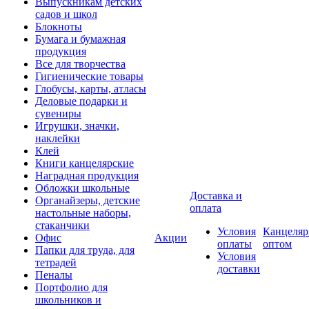
Выпускникам детских
садов и школ
Блокноты
Бумага и бумажная
продукция
Все для творчества
Гигиенические товары
Глобусы, карты, атласы
Деловые подарки и
сувениры
Игрушки, значки,
наклейки
Клей
Книги канцелярские
Наградная продукция
Обложки школьные
Доставка и
Органайзеры, детские
оплата
настольные наборы,
стаканчики
Условия
Канцеляр
Офис
Акции
оплаты
оптом
Папки для труда, для
Условия
тетрадей
доставки
Пеналы
Портфолио для
школьников и