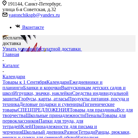
191144, Санкт-Петербург,
улица 6-я Советская, д.32
vagonchikspb@yandex.ru
Вконтакте
Бесплатная
доставка
Узнать условия бесплатной доставки
Главная
-
Каталог
-
Календари
Товары к 1 Сентября
Календари
Ежедневники и
планинги
Бланки и корочки
Выпускникам детских садов и
школ
Игрушки, значки, наклейки
Средства индивидуальной
защиты
Глобусы, карты, атласы
Продукты питания, посуда и
техника
Деловые подарки и сувениры
Гигиенические
товары
СПЕЦПРЕДЛОЖЕНИЯ
Товары для праздника
Все для
творчества
Школьные принадлежности
Пеналы
Товары для
первоклассников
Папки для труда, для
тетрадей
Клей
Принадлежности для письма и
черчения
Школьный дневник
Разное
Тетради
Ранцы, рюкзаки,
мешки и сумки для сменной обуви
Наградная