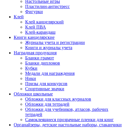
Настольные игры
Пластилин-антистресс
Фигурки
Клей
Клей канцелярский
Клей ПВА
Клей-карандаш
Книги канцелярские
Журналы учета и регистрации
Книги и журналы учета
Наградная продукция
Бланки грамот
Бланки дипломов
Кубки
Медали для награждения
Ники
Призы для конкурсов
Спортивные значки
Обложки школьные
Обложки для классных журналов
Обложки для тетрадей
Обложки для учебников, атласов, рабочих
тетрадей
Самоклеящиеся прозрачные пленки для книг
Органайзеры, детские настольные наборы, стаканчики