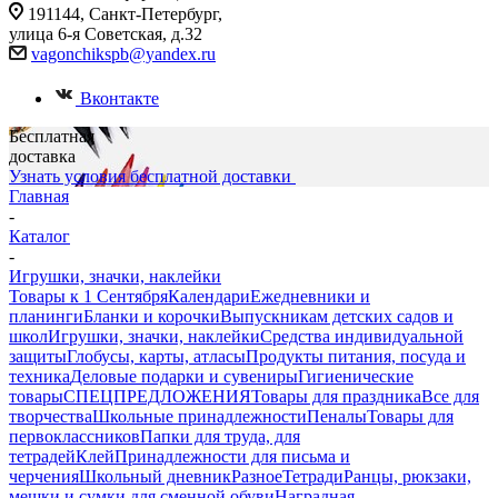
191144, Санкт-Петербург,
улица 6-я Советская, д.32
vagonchikspb@yandex.ru
Вконтакте
Бесплатная
доставка
Узнать условия бесплатной доставки
Главная
-
Каталог
-
Игрушки, значки, наклейки
Товары к 1 Сентября
Календари
Ежедневники и
планинги
Бланки и корочки
Выпускникам детских садов и
школ
Игрушки, значки, наклейки
Средства индивидуальной
защиты
Глобусы, карты, атласы
Продукты питания, посуда и
техника
Деловые подарки и сувениры
Гигиенические
товары
СПЕЦПРЕДЛОЖЕНИЯ
Товары для праздника
Все для
творчества
Школьные принадлежности
Пеналы
Товары для
первоклассников
Папки для труда, для
тетрадей
Клей
Принадлежности для письма и
черчения
Школьный дневник
Разное
Тетради
Ранцы, рюкзаки,
мешки и сумки для сменной обуви
Наградная