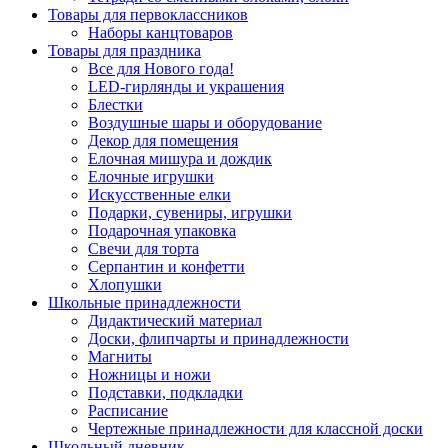
Товары для первоклассников
Наборы канцтоваров
Товары для праздника
Все для Нового года!
LED-гирлянды и украшения
Блестки
Воздушные шары и оборудование
Декор для помещения
Елочная мишура и дождик
Елочные игрушки
Искусственные елки
Подарки, сувениры, игрушки
Подарочная упаковка
Свечи для торта
Серпантин и конфетти
Хлопушки
Школьные принадлежности
Дидактический материал
Доски, флипчарты и принадлежности
Магниты
Ножницы и ножи
Подставки, подкладки
Расписание
Чертежные принадлежности для классной доски
Школьный дневник