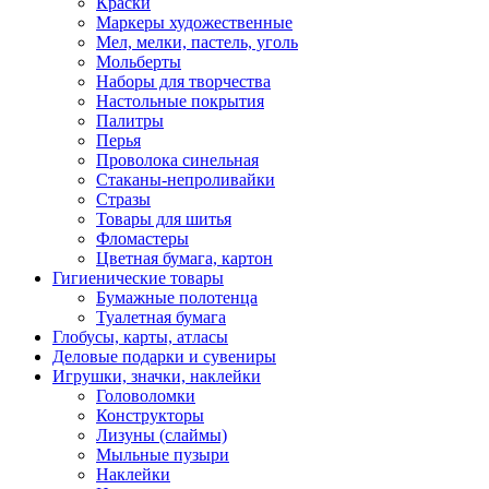
Краски
Маркеры художественные
Мел, мелки, пастель, уголь
Мольберты
Наборы для творчества
Настольные покрытия
Палитры
Перья
Проволока синельная
Стаканы-непроливайки
Стразы
Товары для шитья
Фломастеры
Цветная бумага, картон
Гигиенические товары
Бумажные полотенца
Туалетная бумага
Глобусы, карты, атласы
Деловые подарки и сувениры
Игрушки, значки, наклейки
Головоломки
Конструкторы
Лизуны (слаймы)
Мыльные пузыри
Наклейки