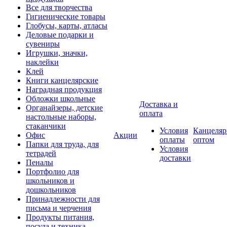
Все для творчества
Гигиенические товары
Глобусы, карты, атласы
Деловые подарки и
сувениры
Игрушки, значки,
наклейки
Клей
Книги канцелярские
Наградная продукция
Обложки школьные
Доставка и
Органайзеры, детские
оплата
настольные наборы,
стаканчики
Условия
Канцеляр
Офис
Акции
оплаты
оптом
Папки для труда, для
Условия
тетрадей
доставки
Пеналы
Портфолио для
школьников и
дошкольников
Принадлежности для
письма и черчения
Продукты питания,
посуда и техника