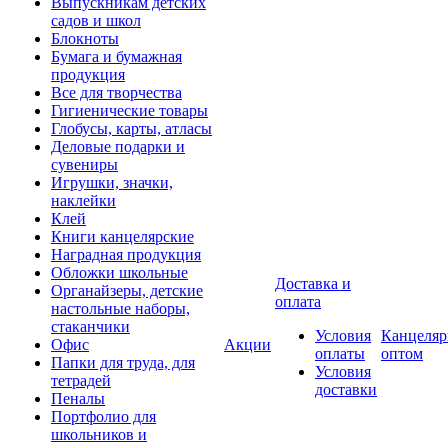
Выпускникам детских
садов и школ
Блокноты
Бумага и бумажная
продукция
Все для творчества
Гигиенические товары
Глобусы, карты, атласы
Деловые подарки и
сувениры
Игрушки, значки,
наклейки
Клей
Книги канцелярские
Наградная продукция
Обложки школьные
Доставка и
Органайзеры, детские
оплата
настольные наборы,
стаканчики
Условия
Канцеляр
Офис
Акции
оплаты
оптом
Папки для труда, для
Условия
тетрадей
доставки
Пеналы
Портфолио для
школьников и