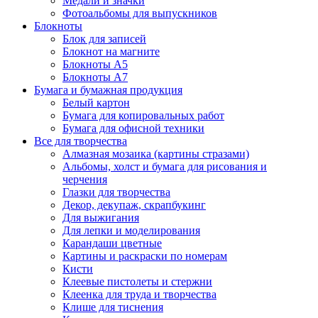
Медали и значки
Фотоальбомы для выпускников
Блокноты
Блок для записей
Блокнот на магните
Блокноты А5
Блокноты А7
Бумага и бумажная продукция
Белый картон
Бумага для копировальных работ
Бумага для офисной техники
Все для творчества
Алмазная мозаика (картины стразами)
Альбомы, холст и бумага для рисования и
черчения
Глазки для творчества
Декор, декупаж, скрапбукинг
Для выжигания
Для лепки и моделирования
Карандаши цветные
Картины и раскраски по номерам
Кисти
Клеевые пистолеты и стержни
Клеенка для труда и творчества
Клише для тиснения