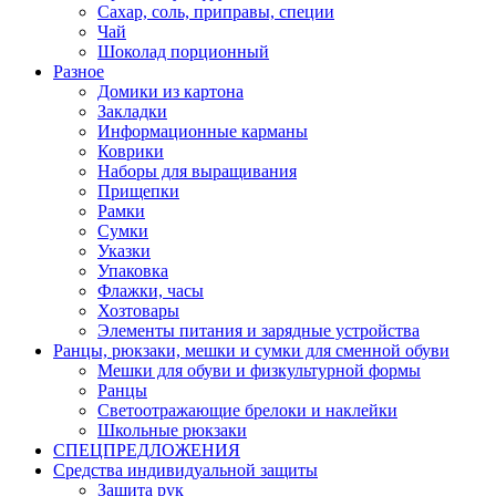
Сахар, соль, приправы, специи
Чай
Шоколад порционный
Разное
Домики из картона
Закладки
Информационные карманы
Коврики
Наборы для выращивания
Прищепки
Рамки
Сумки
Указки
Упаковка
Флажки, часы
Хозтовары
Элементы питания и зарядные устройства
Ранцы, рюкзаки, мешки и сумки для сменной обуви
Мешки для обуви и физкультурной формы
Ранцы
Светоотражающие брелоки и наклейки
Школьные рюкзаки
СПЕЦПРЕДЛОЖЕНИЯ
Средства индивидуальной защиты
Защита рук