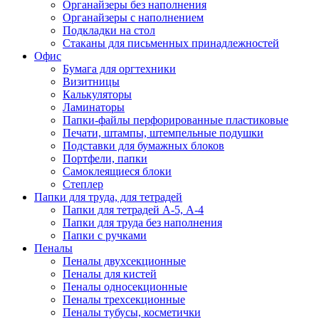
Органайзеры без наполнения
Органайзеры с наполнением
Подкладки на стол
Стаканы для письменных принадлежностей
Офис
Бумага для оргтехники
Визитницы
Калькуляторы
Ламинаторы
Папки-файлы перфорированные пластиковые
Печати, штампы, штемпельные подушки
Подставки для бумажных блоков
Портфели, папки
Самоклеящиеся блоки
Степлер
Папки для труда, для тетрадей
Папки для тетрадей А-5, А-4
Папки для труда без наполнения
Папки с ручками
Пеналы
Пеналы двухсекционные
Пеналы для кистей
Пеналы односекционные
Пеналы трехсекционные
Пеналы тубусы, косметички