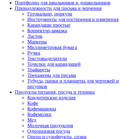
Портфолио для школьников и дошкольников
Принадлежности для письма и черчения
Готовальни, циркули
Инструменты для построения и измерения
Карандаши простые
Корректор-замазка
Ластик
Маркеры
Миллиметровая бумага
Ручки
Текстовыделители
Точилки для карандашей
Трафареты
Тренажеры для письма
Тубусы, папки и планшеты для чертежей и
рисунков
Продукты питания, посуда и техника
Кондитерские изделия
Кофе
Кофемашины
Кофемолки
Мед
Молочная продукция
Одноразовая посуда
Орехи и сухофрукты, снэки