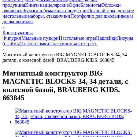
продукция
Книги канцелярские
Офис
Блокноты
Обложки
школьные
Бумага и бумажная продукция
Органайзеры, детские
настольные наборы, стаканчики
Портфолио для школьников и
дошкольников
-
Конструкторы
Фигурки
Мыльные пузыри
Настольные игры
Наклейки
Лизуны
(слаймы)
Головоломки
Пластилин-антистресс
-
Магнитный конструктор BIG MAGNETIC BLOCKS-34, 34
детали, с колесной базой, BRAUBERG KIDS, 663845
Магнитный конструктор BIG
MAGNETIC BLOCKS-34, 34 детали, с
колесной базой, BRAUBERG KIDS,
663845