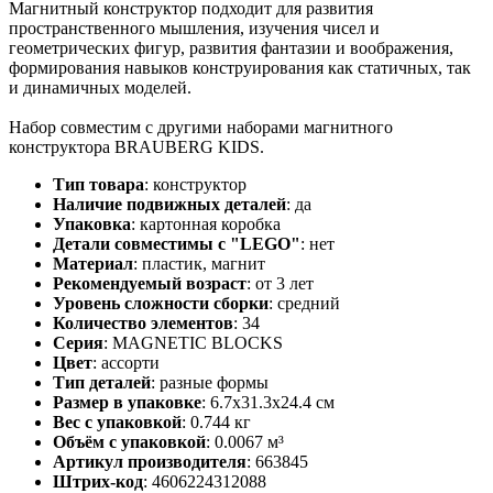
Магнитный конструктор подходит для развития
пространственного мышления, изучения чисел и
геометрических фигур, развития фантазии и воображения,
формирования навыков конструирования как статичных, так
и динамичных моделей.
Набор совместим с другими наборами магнитного
конструктора BRAUBERG KIDS.
Тип товара
:
конструктор
Наличие подвижных деталей
:
да
Упаковка
:
картонная коробка
Детали совместимы с "LEGO"
:
нет
Материал
:
пластик, магнит
Рекомендуемый возраст
:
от 3 лет
Уровень сложности сборки
:
средний
Количество элементов
:
34
Серия
:
MAGNETIC BLOCKS
Цвет
:
ассорти
Тип деталей
:
разные формы
Размер в упаковке
:
6.7x31.3x24.4 см
Вес с упаковкой
:
0.744 кг
Объём с упаковкой
:
0.0067 м³
Артикул производителя
:
663845
Штрих-код
:
4606224312088