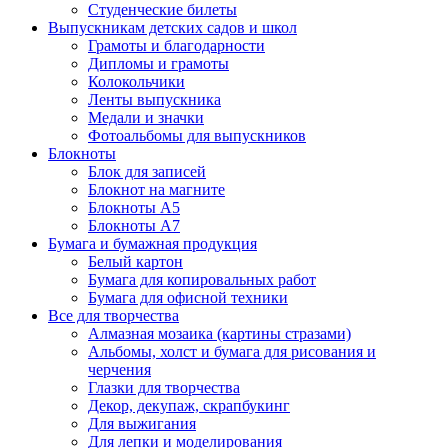
Студенческие билеты
Выпускникам детских садов и школ
Грамоты и благодарности
Дипломы и грамоты
Колокольчики
Ленты выпускника
Медали и значки
Фотоальбомы для выпускников
Блокноты
Блок для записей
Блокнот на магните
Блокноты А5
Блокноты А7
Бумага и бумажная продукция
Белый картон
Бумага для копировальных работ
Бумага для офисной техники
Все для творчества
Алмазная мозаика (картины стразами)
Альбомы, холст и бумага для рисования и
черчения
Глазки для творчества
Декор, декупаж, скрапбукинг
Для выжигания
Для лепки и моделирования