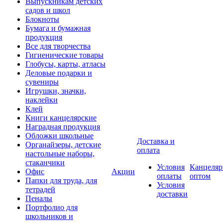
Выпускникам детских
садов и школ
Блокноты
Бумага и бумажная
продукция
Все для творчества
Гигиенические товары
Глобусы, карты, атласы
Деловые подарки и
сувениры
Игрушки, значки,
наклейки
Клей
Книги канцелярские
Наградная продукция
Обложки школьные
Доставка и
Органайзеры, детские
оплата
настольные наборы,
стаканчики
Условия
Канцеляр
Офис
Акции
оплаты
оптом
Папки для труда, для
Условия
тетрадей
доставки
Пеналы
Портфолио для
школьников и