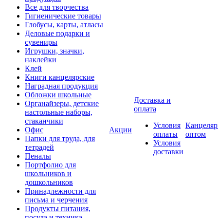
Все для творчества
Гигиенические товары
Глобусы, карты, атласы
Деловые подарки и
сувениры
Игрушки, значки,
наклейки
Клей
Книги канцелярские
Наградная продукция
Обложки школьные
Доставка и
Органайзеры, детские
оплата
настольные наборы,
стаканчики
Условия
Канцеляр
Офис
Акции
оплаты
оптом
Папки для труда, для
Условия
тетрадей
доставки
Пеналы
Портфолио для
школьников и
дошкольников
Принадлежности для
письма и черчения
Продукты питания,
посуда и техника