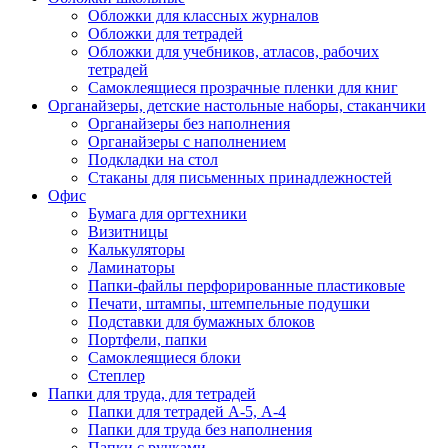
Обложки для классных журналов
Обложки для тетрадей
Обложки для учебников, атласов, рабочих
тетрадей
Самоклеящиеся прозрачные пленки для книг
Органайзеры, детские настольные наборы, стаканчики
Органайзеры без наполнения
Органайзеры с наполнением
Подкладки на стол
Стаканы для письменных принадлежностей
Офис
Бумага для оргтехники
Визитницы
Калькуляторы
Ламинаторы
Папки-файлы перфорированные пластиковые
Печати, штампы, штемпельные подушки
Подставки для бумажных блоков
Портфели, папки
Самоклеящиеся блоки
Степлер
Папки для труда, для тетрадей
Папки для тетрадей А-5, А-4
Папки для труда без наполнения
Папки с ручками