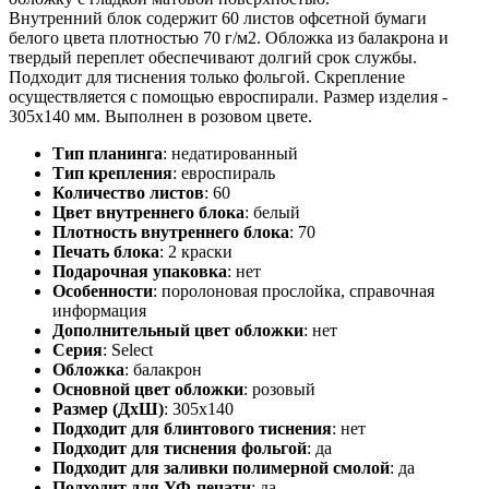
Внутренний блок содержит 60 листов офсетной бумаги
белого цвета плотностью 70 г/м2. Обложка из балакрона и
твердый переплет обеспечивают долгий срок службы.
Подходит для тиснения только фольгой. Скрепление
осуществляется с помощью евроспирали. Размер изделия -
305х140 мм. Выполнен в розовом цвете.
Тип планинга
:
недатированный
Тип крепления
:
евроспираль
Количество листов
:
60
Цвет внутреннего блока
:
белый
Плотность внутреннего блока
:
70
Печать блока
:
2 краски
Подарочная упаковка
:
нет
Особенности
:
поролоновая прослойка, справочная
информация
Дополнительный цвет обложки
:
нет
Серия
:
Select
Обложка
:
балакрон
Основной цвет обложки
:
розовый
Размер (ДхШ)
:
305х140
Подходит для блинтового тиснения
:
нет
Подходит для тиснения фольгой
:
да
Подходит для заливки полимерной смолой
:
да
Подходит для УФ-печати
:
да