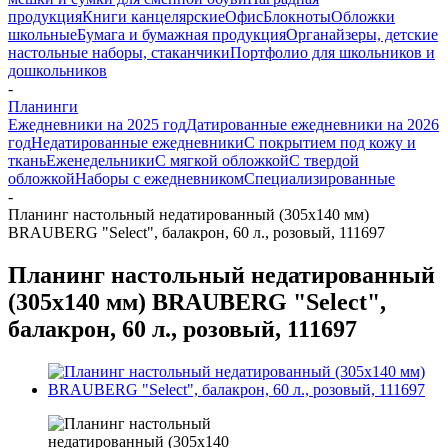
продукция
Книги канцелярские
Офис
Блокноты
Обложки
школьные
Бумага и бумажная продукция
Органайзеры, детские
настольные наборы, стаканчики
Портфолио для школьников и
дошкольников
-
Планинги
Ежедневники на 2025 год
Датированные ежедневники на 2026
год
Недатированные ежедневники
С покрытием под кожу и
ткань
Еженедельники
С мягкой обложкой
С твердой
обложкой
Наборы с ежедневником
Специализированные
-
Планинг настольный недатированный (305x140 мм)
BRAUBERG "Select", балакрон, 60 л., розовый, 111697
Планинг настольный недатированный
(305x140 мм) BRAUBERG "Select",
балакрон, 60 л., розовый, 111697