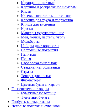
Карандаши цветные
Картины и раскраски по номерам
Кисти
Клеевые пистолеты и стержни
Клеенка для труда и творчества
Клише для тиснения
Краски
Маркеры художественные
Мел, мелки, пастель, уголь
Мольберты
Наборы для творчества
Настольные покрытия
Палитры
Перья
Проволока синельная
Стаканы-непроливайки
Стразы
Товары для шитья
Фломастеры
Цветная бумага, картон
Гигиенические товары
Бумажные полотенца
Туалетная бумага
Глобусы, карты, атласы
Деловые подарки и сувениры