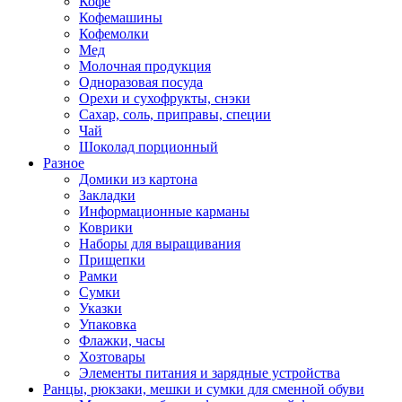
Кофе
Кофемашины
Кофемолки
Мед
Молочная продукция
Одноразовая посуда
Орехи и сухофрукты, снэки
Сахар, соль, приправы, специи
Чай
Шоколад порционный
Разное
Домики из картона
Закладки
Информационные карманы
Коврики
Наборы для выращивания
Прищепки
Рамки
Сумки
Указки
Упаковка
Флажки, часы
Хозтовары
Элементы питания и зарядные устройства
Ранцы, рюкзаки, мешки и сумки для сменной обуви