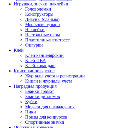
Игрушки, значки, наклейки
Головоломки
Конструкторы
Лизуны (слаймы)
Мыльные пузыри
Наклейки
Настольные игры
Пластилин-антистресс
Фигурки
Клей
Клей канцелярский
Клей ПВА
Клей-карандаш
Книги канцелярские
Журналы учета и регистрации
Книги и журналы учета
Наградная продукция
Бланки грамот
Бланки дипломов
Кубки
Медали для награждения
Ники
Призы для конкурсов
Спортивные значки
Обложки школьные