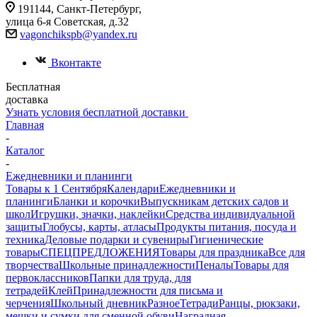
191144, Санкт-Петербург,
улица 6-я Советская, д.32
vagonchikspb@yandex.ru
Вконтакте
Бесплатная
доставка
Узнать условия бесплатной доставки
Главная
-
Каталог
-
Ежедневники и планинги
Товары к 1 Сентября
Календари
Ежедневники и
планинги
Бланки и корочки
Выпускникам детских садов и
школ
Игрушки, значки, наклейки
Средства индивидуальной
защиты
Глобусы, карты, атласы
Продукты питания, посуда и
техника
Деловые подарки и сувениры
Гигиенические
товары
СПЕЦПРЕДЛОЖЕНИЯ
Товары для праздника
Все для
творчества
Школьные принадлежности
Пеналы
Товары для
первоклассников
Папки для труда, для
тетрадей
Клей
Принадлежности для письма и
черчения
Школьный дневник
Разное
Тетради
Ранцы, рюкзаки,
мешки и сумки для сменной обуви
Наградная