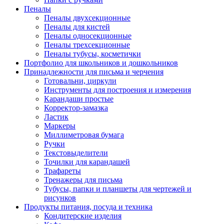
Пеналы
Пеналы двухсекционные
Пеналы для кистей
Пеналы односекционные
Пеналы трехсекционные
Пеналы тубусы, косметички
Портфолио для школьников и дошкольников
Принадлежности для письма и черчения
Готовальни, циркули
Инструменты для построения и измерения
Карандаши простые
Корректор-замазка
Ластик
Маркеры
Миллиметровая бумага
Ручки
Текстовыделители
Точилки для карандашей
Трафареты
Тренажеры для письма
Тубусы, папки и планшеты для чертежей и
рисунков
Продукты питания, посуда и техника
Кондитерские изделия