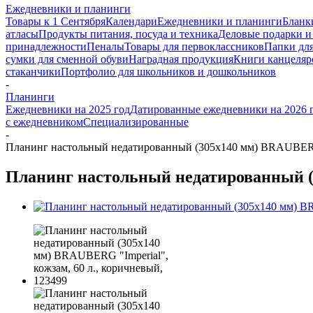
Ежедневники и планинги
Товары к 1 Сентября
Календари
Ежедневники и планинги
Бланк
атласы
Продукты питания, посуда и техника
Деловые подарки и
принадлежности
Пеналы
Товары для первоклассников
Папки для
сумки для сменной обуви
Наградная продукция
Книги канцеляр
стаканчики
Портфолио для школьников и дошкольников
-
Планинги
Ежедневники на 2025 год
Датированные ежедневники на 2026 
с ежедневником
Специализированные
-
Планинг настольный недатированный (305x140 мм) BRAUBERG "
Планинг настольный недатированный (3