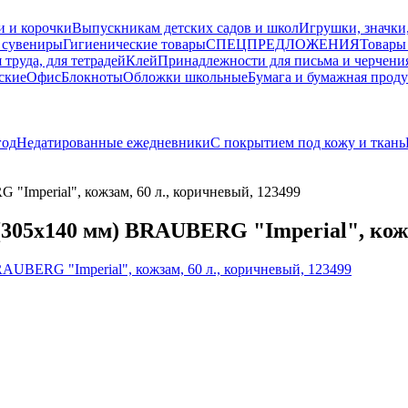
и и корочки
Выпускникам детских садов и школ
Игрушки, значки
 сувениры
Гигиенические товары
СПЕЦПРЕДЛОЖЕНИЯ
Товары
 труда, для тетрадей
Клей
Принадлежности для письма и черчени
ские
Офис
Блокноты
Обложки школьные
Бумага и бумажная прод
год
Недатированные ежедневники
С покрытием под кожу и ткань
Imperial", кожзам, 60 л., коричневый, 123499
05x140 мм) BRAUBERG "Imperial", кожза