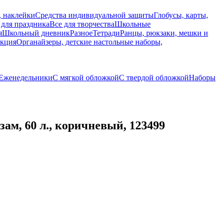
, наклейки
Средства индивидуальной защиты
Глобусы, карты,
 для праздника
Все для творчества
Школьные
я
Школьный дневник
Разное
Тетради
Ранцы, рюкзаки, мешки и
укция
Органайзеры, детские настольные наборы,
Еженедельники
С мягкой обложкой
С твердой обложкой
Наборы
м, 60 л., коричневый, 123499