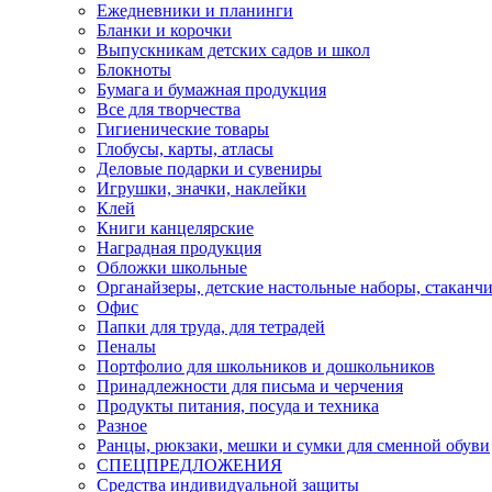
Ежедневники и планинги
Бланки и корочки
Выпускникам детских садов и школ
Блокноты
Бумага и бумажная продукция
Все для творчества
Гигиенические товары
Глобусы, карты, атласы
Деловые подарки и сувениры
Игрушки, значки, наклейки
Клей
Книги канцелярские
Наградная продукция
Обложки школьные
Органайзеры, детские настольные наборы, стаканч
Офис
Папки для труда, для тетрадей
Пеналы
Портфолио для школьников и дошкольников
Принадлежности для письма и черчения
Продукты питания, посуда и техника
Разное
Ранцы, рюкзаки, мешки и сумки для сменной обуви
СПЕЦПРЕДЛОЖЕНИЯ
Средства индивидуальной защиты