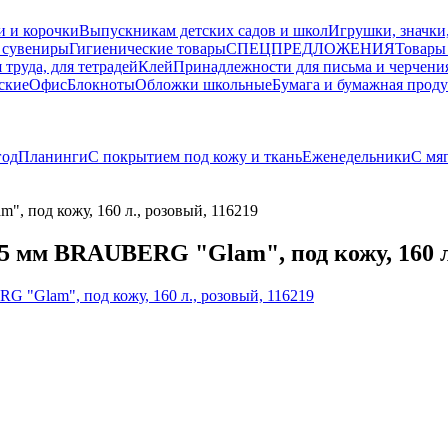
и и корочки
Выпускникам детских садов и школ
Игрушки, значки
 сувениры
Гигиенические товары
СПЕЦПРЕДЛОЖЕНИЯ
Товары
 труда, для тетрадей
Клей
Принадлежности для письма и черчени
ские
Офис
Блокноты
Обложки школьные
Бумага и бумажная прод
год
Планинги
С покрытием под кожу и ткань
Еженедельники
С мя
 под кожу, 160 л., розовый, 116219
 мм BRAUBERG "Glam", под кожу, 160 л.