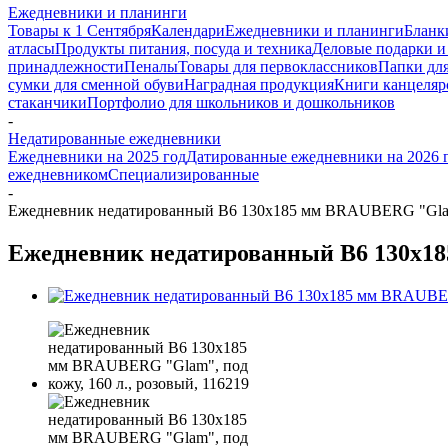
Ежедневники и планинги
Товары к 1 Сентября
Календари
Ежедневники и планинги
Бланк
атласы
Продукты питания, посуда и техника
Деловые подарки и
принадлежности
Пеналы
Товары для первоклассников
Папки для
сумки для сменной обуви
Наградная продукция
Книги канцеляр
стаканчики
Портфолио для школьников и дошкольников
-
Недатированные ежедневники
Ежедневники на 2025 год
Датированные ежедневники на 2026 
ежедневником
Специализированные
-
Ежедневник недатированный В6 130х185 мм BRAUBERG "Glam",
Ежедневник недатированный В6 130х185