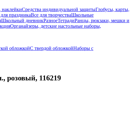
, наклейки
Средства индивидуальной защиты
Глобусы, карты,
 для праздника
Все для творчества
Школьные
я
Школьный дневник
Разное
Тетради
Ранцы, рюкзаки, мешки и
укция
Органайзеры, детские настольные наборы,
гкой обложкой
С твердой обложкой
Наборы с
, розовый, 116219