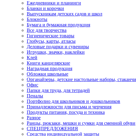
Ежедневники и планинги
Бланки и корочки
Выпускникам детских садов и школ
Блокноты
Бумага и бумажная продукция
Все для творчества
Гигиенические товары
Глобусы, карты, атласы
Деловые подарки и сувениры
Игрушки, значки, наклейки
Клей
Книги канцелярские
Наградная продукция
Обложки школьные
Органайзеры, детские настольные наборы, стаканч
Офис
Папки для труда, для тетрадей
Пеналы
Портфолио для школьников и дошкольников
Принадлежности для письма и черчения
Продукты питания, посуда и техника
Разное
Ранцы, рюкзаки, мешки и сумки для сменной обуви
СПЕЦПРЕДЛОЖЕНИЯ
Средства индивидуальной защиты