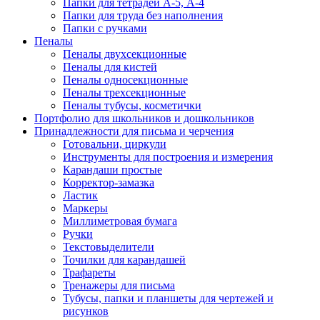
Папки для тетрадей А-5, А-4
Папки для труда без наполнения
Папки с ручками
Пеналы
Пеналы двухсекционные
Пеналы для кистей
Пеналы односекционные
Пеналы трехсекционные
Пеналы тубусы, косметички
Портфолио для школьников и дошкольников
Принадлежности для письма и черчения
Готовальни, циркули
Инструменты для построения и измерения
Карандаши простые
Корректор-замазка
Ластик
Маркеры
Миллиметровая бумага
Ручки
Текстовыделители
Точилки для карандашей
Трафареты
Тренажеры для письма
Тубусы, папки и планшеты для чертежей и
рисунков