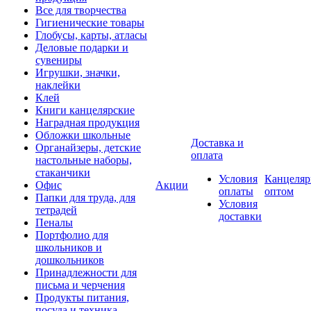
Все для творчества
Гигиенические товары
Глобусы, карты, атласы
Деловые подарки и
сувениры
Игрушки, значки,
наклейки
Клей
Книги канцелярские
Наградная продукция
Обложки школьные
Доставка и
Органайзеры, детские
оплата
настольные наборы,
стаканчики
Условия
Канцеляр
Офис
Акции
оплаты
оптом
Папки для труда, для
Условия
тетрадей
доставки
Пеналы
Портфолио для
школьников и
дошкольников
Принадлежности для
письма и черчения
Продукты питания,
посуда и техника