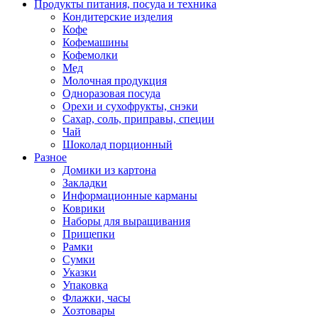
Продукты питания, посуда и техника
Кондитерские изделия
Кофе
Кофемашины
Кофемолки
Мед
Молочная продукция
Одноразовая посуда
Орехи и сухофрукты, снэки
Сахар, соль, приправы, специи
Чай
Шоколад порционный
Разное
Домики из картона
Закладки
Информационные карманы
Коврики
Наборы для выращивания
Прищепки
Рамки
Сумки
Указки
Упаковка
Флажки, часы
Хозтовары