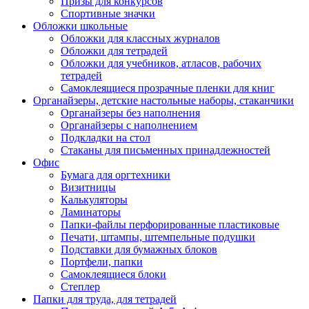
Призы для конкурсов
Спортивные значки
Обложки школьные
Обложки для классных журналов
Обложки для тетрадей
Обложки для учебников, атласов, рабочих
тетрадей
Самоклеящиеся прозрачные пленки для книг
Органайзеры, детские настольные наборы, стаканчики
Органайзеры без наполнения
Органайзеры с наполнением
Подкладки на стол
Стаканы для письменных принадлежностей
Офис
Бумага для оргтехники
Визитницы
Калькуляторы
Ламинаторы
Папки-файлы перфорированные пластиковые
Печати, штампы, штемпельные подушки
Подставки для бумажных блоков
Портфели, папки
Самоклеящиеся блоки
Степлер
Папки для труда, для тетрадей