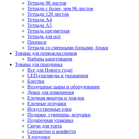
Тетради 96 листов
Тетради с более, чем 96 листов
Тетради 120 листов
Тетради А4
Тетради А5
Тетрадь предметная
Тетрадь для нот
Прописи
Тетради со сменными блоками, блоки
Товары для первоклассников
Наборы канцтоваров
Товары для праздника
Все для Нового года!
LED-гирлянды и украшения
Блестки
Воздушные шары и оборудование
Декор для помещения
Елочная мишура и дождик
Елочные игрушки
Искусственные елки
Подарки, сувениры, игрушки
Подарочная упаковка
Свечи для торта
Серпантин и конфетти
Хлопушки