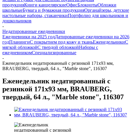
продукция
Книги канцелярские
Офис
Блокноты
Обложки
школьные
Бумага и бумажная продукция
Органайзеры, детские
настольные наборы, стаканчики
Портфолио для школьников и
дошкольников
-
Недатированные ежедневники
Ежедневники на 2025 год
Датированные ежедневники на 2026
год
Планинги
С покрытием под кожу и ткань
Еженедельники
С
мягкой обложкой
С твердой обложкой
Наборы с
ежедневником
Специализированные
-
Еженедельник недатированный с резинкой 171х93 мм,
BRAUBERG, твердый, 64 л., "Marble stone", 116307
Еженедельник недатированный с
резинкой 171х93 мм, BRAUBERG,
твердый, 64 л., "Marble stone", 116307