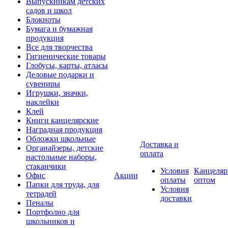
Выпускникам детских
садов и школ
Блокноты
Бумага и бумажная
продукция
Все для творчества
Гигиенические товары
Глобусы, карты, атласы
Деловые подарки и
сувениры
Игрушки, значки,
наклейки
Клей
Книги канцелярские
Наградная продукция
Обложки школьные
Доставка и
Органайзеры, детские
оплата
настольные наборы,
стаканчики
Условия
Канцеляр
Офис
Акции
оплаты
оптом
Папки для труда, для
Условия
тетрадей
доставки
Пеналы
Портфолио для
школьников и