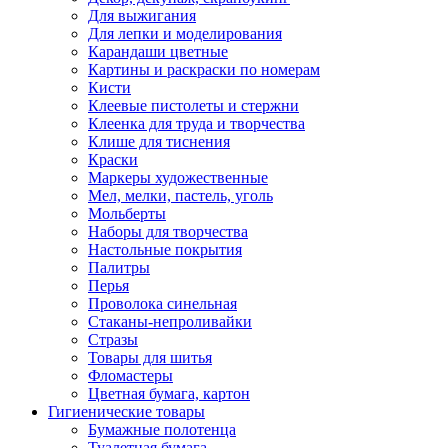
Для выжигания
Для лепки и моделирования
Карандаши цветные
Картины и раскраски по номерам
Кисти
Клеевые пистолеты и стержни
Клеенка для труда и творчества
Клише для тиснения
Краски
Маркеры художественные
Мел, мелки, пастель, уголь
Мольберты
Наборы для творчества
Настольные покрытия
Палитры
Перья
Проволока синельная
Стаканы-непроливайки
Стразы
Товары для шитья
Фломастеры
Цветная бумага, картон
Гигиенические товары
Бумажные полотенца
Туалетная бумага