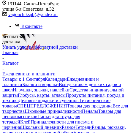
191144, Санкт-Петербург,
улица 6-я Советская, д.32
vagonchikspb@yandex.ru
Вконтакте
Бесплатная
доставка
Узнать условия бесплатной доставки
Главная
-
Каталог
-
Ежедневники и планинги
Товары к 1 Сентября
Календари
Ежедневники и
планинги
Бланки и корочки
Выпускникам детских садов и
школ
Игрушки, значки, наклейки
Средства индивидуальной
защиты
Глобусы, карты, атласы
Продукты питания, посуда и
техника
Деловые подарки и сувениры
Гигиенические
товары
СПЕЦПРЕДЛОЖЕНИЯ
Товары для праздника
Все для
творчества
Школьные принадлежности
Пеналы
Товары для
первоклассников
Папки для труда, для
тетрадей
Клей
Принадлежности для письма и
черчения
Школьный дневник
Разное
Тетради
Ранцы, рюкзаки,
мешки и сумки для сменной обуви
Наградная