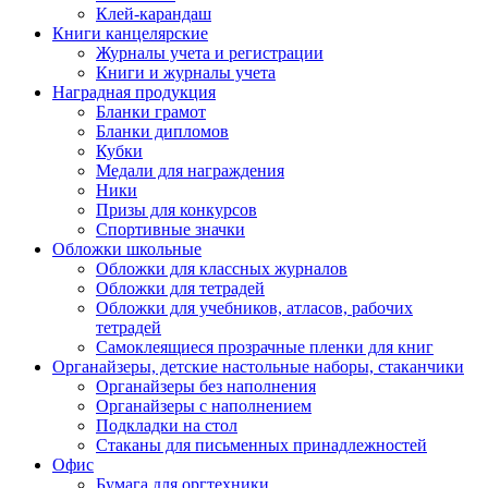
Клей-карандаш
Книги канцелярские
Журналы учета и регистрации
Книги и журналы учета
Наградная продукция
Бланки грамот
Бланки дипломов
Кубки
Медали для награждения
Ники
Призы для конкурсов
Спортивные значки
Обложки школьные
Обложки для классных журналов
Обложки для тетрадей
Обложки для учебников, атласов, рабочих
тетрадей
Самоклеящиеся прозрачные пленки для книг
Органайзеры, детские настольные наборы, стаканчики
Органайзеры без наполнения
Органайзеры с наполнением
Подкладки на стол
Стаканы для письменных принадлежностей
Офис
Бумага для оргтехники