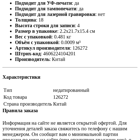
Подходит для УФ-печати
:
да
Подходит для тампопечати
:
да
Подходит для лазерной гравировки
:
нет
Толщина
:
18
Высота строки для записи
:
4
Размер в упаковке
:
2.2x21.7x15.4 см
Вес с упаковкой
:
0.481 кг
Объём с упаковкой
:
0.0009 м³
Артикул производителя
:
126272
Штрих-код
:
4606224104201
Производитель
:
Китай
Характеристики
Тип
недатированный
Код товара
126272
Страна производитель
Китай
Правила заказа
Информация на сайте не является открытой офертой. Для
уточнения деталей заказа свяжитесь по телефону с нашим
менеджером. Он сообщит вам о минимальной партии
продажи по цене на сайте (при отсутствии градации цен), о