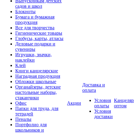
Выпускникам детских
садов и школ
Блокноты
Бумага и бумажная
продукция
Все для творчества
Гигиенические товары
Глобусы, карты, атласы
Деловые подарки и
сувениры
Игрушки, значки,
наклейки
Клей
Книги канцелярские
Наградная продукция
Обложки школьные
Доставка и
Органайзеры, детские
оплата
настольные наборы,
стаканчики
Условия
Канцеляр
Офис
Акции
оплаты
оптом
Папки для труда, для
Условия
тетрадей
доставки
Пеналы
Портфолио для
школьников и