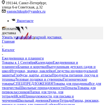
191144, Санкт-Петербург,
улица 6-я Советская, д.32
vagonchikspb@yandex.ru
Вконтакте
Бесплатная
доставка
Узнать условия бесплатной доставки
Главная
-
Каталог
-
Ежедневники и планинги
Товары к 1 Сентября
Календари
Ежедневники и
планинги
Бланки и корочки
Выпускникам детских садов и
школ
Игрушки, значки, наклейки
Средства индивидуальной
защиты
Глобусы, карты, атласы
Продукты питания, посуда и
техника
Деловые подарки и сувениры
Гигиенические
товары
СПЕЦПРЕДЛОЖЕНИЯ
Товары для праздника
Все для
творчества
Школьные принадлежности
Пеналы
Товары для
первоклассников
Папки для труда, для
тетрадей
Клей
Принадлежности для письма и
черчения
Школьный дневник
Разное
Тетради
Ранцы, рюкзаки,
мешки и сумки для сменной обуви
Наградная