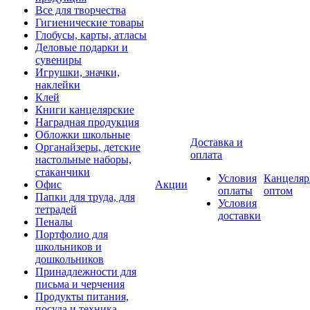
Все для творчества
Гигиенические товары
Глобусы, карты, атласы
Деловые подарки и
сувениры
Игрушки, значки,
наклейки
Клей
Книги канцелярские
Наградная продукция
Обложки школьные
Доставка и
Органайзеры, детские
оплата
настольные наборы,
стаканчики
Условия
Канцеляр
Офис
Акции
оплаты
оптом
Папки для труда, для
Условия
тетрадей
доставки
Пеналы
Портфолио для
школьников и
дошкольников
Принадлежности для
письма и черчения
Продукты питания,
посуда и техника