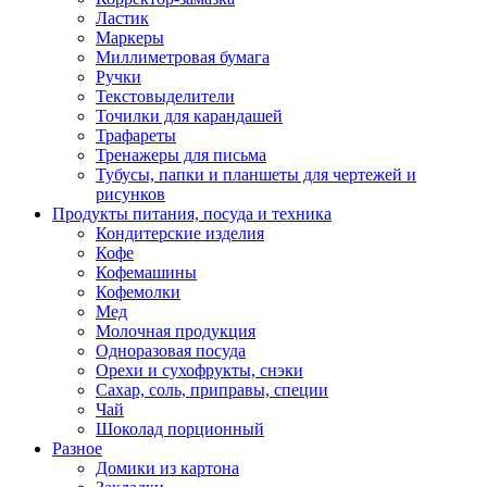
Ластик
Маркеры
Миллиметровая бумага
Ручки
Текстовыделители
Точилки для карандашей
Трафареты
Тренажеры для письма
Тубусы, папки и планшеты для чертежей и
рисунков
Продукты питания, посуда и техника
Кондитерские изделия
Кофе
Кофемашины
Кофемолки
Мед
Молочная продукция
Одноразовая посуда
Орехи и сухофрукты, снэки
Сахар, соль, приправы, специи
Чай
Шоколад порционный
Разное
Домики из картона