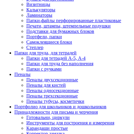
Визитницы
Калькуляторы
Ламинаторы
Папки-файлы перфорированные пластиковые
Печати, штампы, штемпельные подушки
Подставки для бумажных блоков
Портфели, папки
Самоклеящиеся блоки
Степлер
Папки для труда, для тетрадей
Папки для тетрадей А-5, А-4
Папки для труда без наполнения
Папки с ручками
Пеналы
Пеналы двухсекционные
Пеналы для кистей
Пеналы односекционные
Пеналы трехсекционные
Пеналы тубусы, косметички
Портфолио для школьников и дошкольников
Принадлежности для письма и черчения
Готовальни, циркули
Инструменты для построения и измерения
Карандаши простые
Корректор-замазка