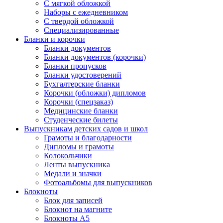
С мягкой обложкой
Наборы с ежедневником
С твердой обложкой
Специализированные
Бланки и корочки
Бланки документов
Бланки документов (корочки)
Бланки пропусков
Бланки удостоверений
Бухгалтерские бланки
Корочки (обложки) дипломов
Корочки (спецзаказ)
Медицинские бланки
Студенческие билеты
Выпускникам детских садов и школ
Грамоты и благодарности
Дипломы и грамоты
Колокольчики
Ленты выпускника
Медали и значки
Фотоальбомы для выпускников
Блокноты
Блок для записей
Блокнот на магните
Блокноты А5