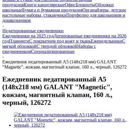
продукция
Книги канцелярские
Офис
Блокноты
Обложки
школьные
Бумага и бумажная продукция
Органайзеры, детские
настольные наборы, стаканчики
Портфолио для школьников и
дошкольников
-
Недатированные ежедневники
Ежедневники на 2025 год
Датированные ежедневники на 2026
год
Планинги
С покрытием под кожу и ткань
Еженедельники
С
мягкой обложкой
С твердой обложкой
Наборы с
ежедневником
Специализированные
-
Ежедневник недатированный А5 (148х218 мм) GALANT
"Magnetic", кожзам, магнитный клапан, 160 л., черный, 126272
Ежедневник недатированный А5
(148х218 мм) GALANT "Magnetic",
кожзам, магнитный клапан, 160 л.,
черный, 126272