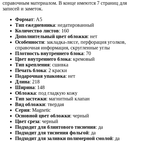
справочным материалом. В конце имеются 7 страниц для
записей и заметок.
Формат
:
А5
Тип ежедневника
:
недатированный
Количество листов
:
160
Дополнительный цвет обложки
:
нет
Особенности
:
закладка-ляссе, перфорация уголков,
справочная информация, скругленные углы
Плотность внутреннего блока
:
70
Цвет внутреннего блока
:
кремовый
Тип крепления
:
сшивка
Печать блока
:
2 краски
Подарочная упаковка
:
нет
Длина
:
218
Ширина
:
148
Обложка
:
под гладкую кожу
Тип застежки
:
магнитный клапан
Вид обложки
:
твердая
Серия
:
Magnetic
Основной цвет обложки
:
черный
Цвет среза
:
черный
Подходит для блинтового тиснения
:
да
Подходит для тиснения фольгой
:
да
Подходит для заливки полимерной смолой
:
да