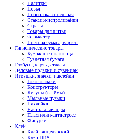
Палитры
Перья
Проволока синельная
Стаканы-непроливайки
Стразы
Товары для шитья
Фломастеры
Цветная бумага, картон
Гигиенические товары
Бумажные полотенца
Туалетная бумага
Глобусы, карты, атласы
Деловые подарки и сувениры
Игрушки, значки, наклейки
Головоломки
Конструкторы
Лизуны (слаймы)
Мыльные пузыри
Наклейки
Настольные игры
Пластилин-антистресс
Фигурки
Клей
Клей канцелярский
Клей ПВА