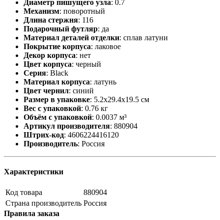
Диаметр пишущего узла
:
0.7
Механизм
:
поворотный
Длина стержня
:
116
Подарочный футляр
:
да
Материал деталей отделки
:
сплав латуни
Покрытие корпуса
:
лаковое
Декор корпуса
:
нет
Цвет корпуса
:
черный
Серия
:
Black
Материал корпуса
:
латунь
Цвет чернил
:
синий
Размер в упаковке
:
5.2x29.4x19.5 см
Вес с упаковкой
:
0.76 кг
Объём с упаковкой
:
0.0037 м³
Артикул производителя
:
880904
Штрих-код
:
4606224416120
Производитель
:
Россия
Характеристики
Код товара
880904
Страна производитель
Россия
Правила заказа