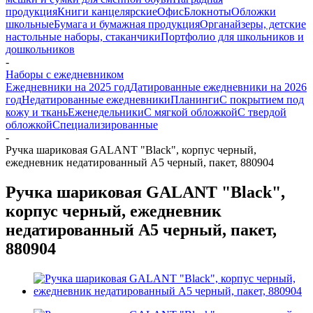
продукция
Книги канцелярские
Офис
Блокноты
Обложки
школьные
Бумага и бумажная продукция
Органайзеры, детские
настольные наборы, стаканчики
Портфолио для школьников и
дошкольников
-
Наборы с ежедневником
Ежедневники на 2025 год
Датированные ежедневники на 2026
год
Недатированные ежедневники
Планинги
С покрытием под
кожу и ткань
Еженедельники
С мягкой обложкой
С твердой
обложкой
Специализированные
-
Ручка шариковая GALANT "Black", корпус черный,
ежедневник недатированный А5 черный, пакет, 880904
Ручка шариковая GALANT "Black",
корпус черный, ежедневник
недатированный А5 черный, пакет,
880904