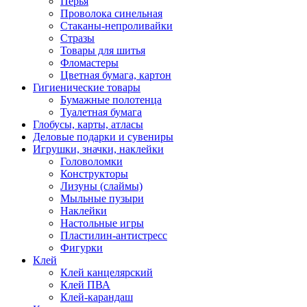
Перья
Проволока синельная
Стаканы-непроливайки
Стразы
Товары для шитья
Фломастеры
Цветная бумага, картон
Гигиенические товары
Бумажные полотенца
Туалетная бумага
Глобусы, карты, атласы
Деловые подарки и сувениры
Игрушки, значки, наклейки
Головоломки
Конструкторы
Лизуны (слаймы)
Мыльные пузыри
Наклейки
Настольные игры
Пластилин-антистресс
Фигурки
Клей
Клей канцелярский
Клей ПВА
Клей-карандаш