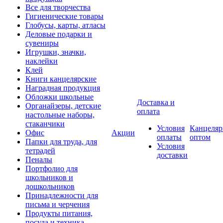
Все для творчества
Гигиенические товары
Глобусы, карты, атласы
Деловые подарки и
сувениры
Игрушки, значки,
наклейки
Клей
Книги канцелярские
Наградная продукция
Обложки школьные
Доставка и
Органайзеры, детские
оплата
настольные наборы,
стаканчики
Условия
Канцеляр
Офис
Акции
оплаты
оптом
Папки для труда, для
Условия
тетрадей
доставки
Пеналы
Портфолио для
школьников и
дошкольников
Принадлежности для
письма и черчения
Продукты питания,
посуда и техника