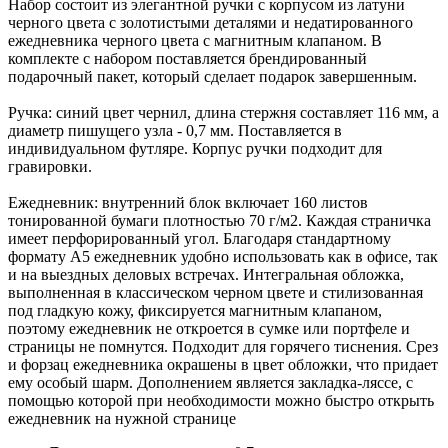
Набор состоит из элегантной ручки с корпусом из латуни
черного цвета с золотистыми деталями и недатированного
ежедневника черного цвета с магнитным клапаном. В
комплекте с набором поставляется брендированный
подарочный пакет, который сделает подарок завершенным.
Ручка: синий цвет чернил, длина стержня составляет 116 мм, а
диаметр пишущего узла - 0,7 мм. Поставляется в
индивидуальном футляре. Корпус ручки подходит для
гравировки.
Ежедневник: внутренний блок включает 160 листов
тонированной бумаги плотностью 70 г/м2. Каждая страничка
имеет перфорированный угол. Благодаря стандартному
формату А5 ежедневник удобно использовать как в офисе, так
и на выездных деловых встречах. Интегральная обложка,
выполненная в классическом черном цвете и стилизованная
под гладкую кожу, фиксируется магнитным клапаном,
поэтому ежедневник не откроется в сумке или портфеле и
страницы не помнутся. Подходит для горячего тиснения. Срез
и форзац ежедневника окрашены в цвет обложки, что придает
ему особый шарм. Дополнением является закладка-ляссе, с
помощью которой при необходимости можно быстро открыть
ежедневник на нужной странице