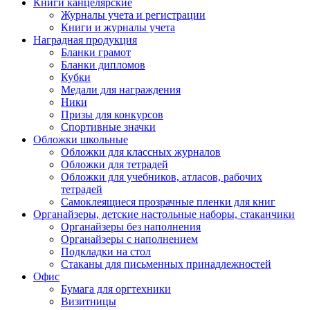
Книги канцелярские
Журналы учета и регистрации
Книги и журналы учета
Наградная продукция
Бланки грамот
Бланки дипломов
Кубки
Медали для награждения
Ники
Призы для конкурсов
Спортивные значки
Обложки школьные
Обложки для классных журналов
Обложки для тетрадей
Обложки для учебников, атласов, рабочих
тетрадей
Самоклеящиеся прозрачные пленки для книг
Органайзеры, детские настольные наборы, стаканчики
Органайзеры без наполнения
Органайзеры с наполнением
Подкладки на стол
Стаканы для письменных принадлежностей
Офис
Бумага для оргтехники
Визитницы