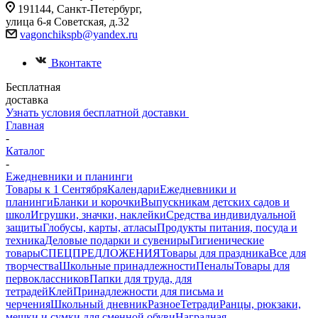
191144, Санкт-Петербург,
улица 6-я Советская, д.32
vagonchikspb@yandex.ru
Вконтакте
Бесплатная
доставка
Узнать условия бесплатной доставки
Главная
-
Каталог
-
Ежедневники и планинги
Товары к 1 Сентября
Календари
Ежедневники и
планинги
Бланки и корочки
Выпускникам детских садов и
школ
Игрушки, значки, наклейки
Средства индивидуальной
защиты
Глобусы, карты, атласы
Продукты питания, посуда и
техника
Деловые подарки и сувениры
Гигиенические
товары
СПЕЦПРЕДЛОЖЕНИЯ
Товары для праздника
Все для
творчества
Школьные принадлежности
Пеналы
Товары для
первоклассников
Папки для труда, для
тетрадей
Клей
Принадлежности для письма и
черчения
Школьный дневник
Разное
Тетради
Ранцы, рюкзаки,
мешки и сумки для сменной обуви
Наградная