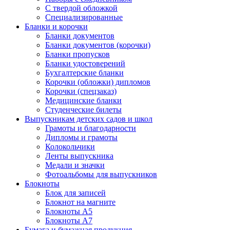
С твердой обложкой
Специализированные
Бланки и корочки
Бланки документов
Бланки документов (корочки)
Бланки пропусков
Бланки удостоверений
Бухгалтерские бланки
Корочки (обложки) дипломов
Корочки (спецзаказ)
Медицинские бланки
Студенческие билеты
Выпускникам детских садов и школ
Грамоты и благодарности
Дипломы и грамоты
Колокольчики
Ленты выпускника
Медали и значки
Фотоальбомы для выпускников
Блокноты
Блок для записей
Блокнот на магните
Блокноты А5
Блокноты А7
Бумага и бумажная продукция