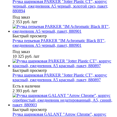
Ручка шариковая PARKER "Jotter Plastic CT", корпус
черный, ежедневник А5 черный, золотой срез, пакет,
880894
Под заказ
2 353
руб.
/шт
Быстрый просмотр
Ручка перьевая PARKER "IM Achromatic Black BT",
ежедневник А5 черный, пакет, 880901
Под заказ
10 325
руб.
/шт
Быстрый просмотр
Ручка шариковая PARKER "Jotter Plastic CT", корпус
красный, ежедневник А5 красный, пакет, 880897
Есть в наличии
2 393
руб.
/шт
Быстрый просмотр
Ручка шариковая GALANT "Arrow Chrome", корпус