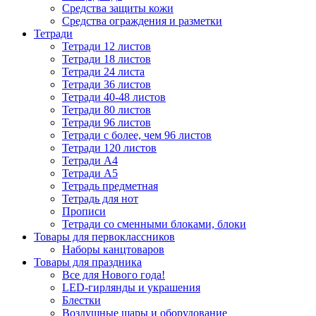
Средства защиты кожи
Средства ограждения и разметки
Тетради
Тетради 12 листов
Тетради 18 листов
Тетради 24 листа
Тетради 36 листов
Тетради 40-48 листов
Тетради 80 листов
Тетради 96 листов
Тетради с более, чем 96 листов
Тетради 120 листов
Тетради А4
Тетради А5
Тетрадь предметная
Тетрадь для нот
Прописи
Тетради со сменными блоками, блоки
Товары для первоклассников
Наборы канцтоваров
Товары для праздника
Все для Нового года!
LED-гирлянды и украшения
Блестки
Воздушные шары и оборудование