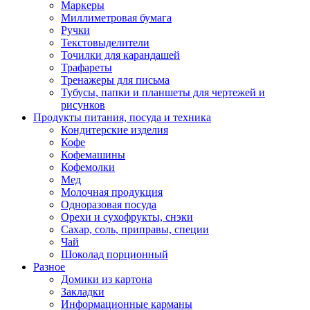
Маркеры
Миллиметровая бумага
Ручки
Текстовыделители
Точилки для карандашей
Трафареты
Тренажеры для письма
Тубусы, папки и планшеты для чертежей и
рисунков
Продукты питания, посуда и техника
Кондитерские изделия
Кофе
Кофемашины
Кофемолки
Мед
Молочная продукция
Одноразовая посуда
Орехи и сухофрукты, снэки
Сахар, соль, приправы, специи
Чай
Шоколад порционный
Разное
Домики из картона
Закладки
Информационные карманы