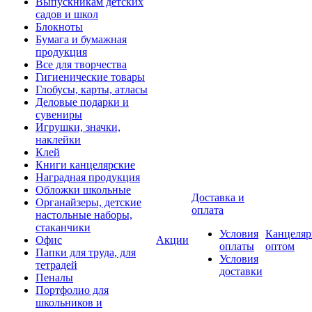
Выпускникам детских
садов и школ
Блокноты
Бумага и бумажная
продукция
Все для творчества
Гигиенические товары
Глобусы, карты, атласы
Деловые подарки и
сувениры
Игрушки, значки,
наклейки
Клей
Книги канцелярские
Наградная продукция
Обложки школьные
Доставка и
Органайзеры, детские
оплата
настольные наборы,
стаканчики
Условия
Канцеляр
Офис
Акции
оплаты
оптом
Папки для труда, для
Условия
тетрадей
доставки
Пеналы
Портфолио для
школьников и