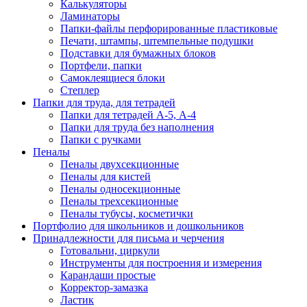
Калькуляторы
Ламинаторы
Папки-файлы перфорированные пластиковые
Печати, штампы, штемпельные подушки
Подставки для бумажных блоков
Портфели, папки
Самоклеящиеся блоки
Степлер
Папки для труда, для тетрадей
Папки для тетрадей А-5, А-4
Папки для труда без наполнения
Папки с ручками
Пеналы
Пеналы двухсекционные
Пеналы для кистей
Пеналы односекционные
Пеналы трехсекционные
Пеналы тубусы, косметички
Портфолио для школьников и дошкольников
Принадлежности для письма и черчения
Готовальни, циркули
Инструменты для построения и измерения
Карандаши простые
Корректор-замазка
Ластик